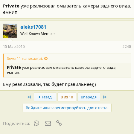
Private
уже реализовал омыватель камеры заднего вида,
емнип.
aleks17081
Well-Known Member
15 Мар 2015
#240
Sever11 написал(а):
Private
уже реализовал омыватель камеры заднего вида,
емнип.
Ему реализовали, так будет правильнее)))
First
Last
Назад
8 из 10
Вперёд
Войдите или зарегистрируйтесь для ответа.
WhatsApp
Электронная почта
Ссылка
Поделиться: