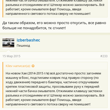
нижней части бачка омывателя. Отжимаем клавишу застежки
разъема и отсоединяем его! Штекер можно заизолировать. Всё
работает, кроме омывателя фар! Помощь, ввиде
направленного светового потока сверху не помешает!
Да таким образом, его можно просто откусить, все равно
больше не понадобится, тк сгниет!
izberbashec
Пешеход
15 Мар 2015
#233
Kilev написал(а):
На новом Хае (2014-2015 г/в) всё достаточно просто: загоняем
машину в бокс, подстилаем коврик под правую сторону (по
ходу движения) переднего бампера, частично откручиваем
крепеж пластиковой защиты, просовываем руку к передней
нижней части бачка омывателя. Отжимаем клавишу застежки
разъема и отсоединяем его! Штекер можно заизолировать. Всё
работает, кроме омывателя фар! Помощь, ввиде
направленного светового потока сверху не помешает!