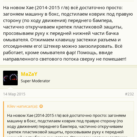
о
На новом Хае (2014-2015 г/в) всё достаточно просто:
с
загоняем машину в бокс, подстилаем коврик под правую
т
и
сторону (по ходу движения) переднего бампера,
:
частично откручиваем крепеж пластиковой защиты,
просовываем руку к передней нижней части бачка
омывателя. Отжимаем клавишу застежки разъема и
отсоединяем его! Штекер можно заизолировать. Всё
работает, кроме омывателя фар! Помощь, ввиде
направленного светового потока сверху не помешает!
MaZaY
Super Moderator
14 Мар 2015
#232
Kilev написал(а):
На новом Хае (2014-2015 г/в) всё достаточно просто: загоняем
машину в бокс, подстилаем коврик под правую сторону (по
ходу движения) переднего бампера, частично откручиваем
крепеж пластиковой защиты, просовываем руку к передней