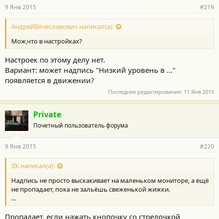
9 Янв 2015
#219
АндрейВячеславович написал(а):
Мож,что в настройках?
Настроек по этому делу нет.
Вариант: может надпись "Низкий уровень в ..."
появляется в движении?
Последнее редактирование:
11 Янв 2015
Private
Почетный пользователь форума
9 Янв 2015
#220
IIK написал(а):
Надпись не просто выскакивает на маленьком мониторе, а ещё
не пропадает, пока не зальёшь свеженькой жижки.
...
Пропадает, если нажать кнопочку со стрелочкой