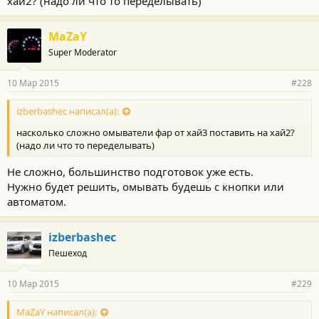
хай2? (надо ли что то переделывать)
т
и
:
MaZaY
Super Moderator
10 Мар 2015
#228
izberbashec написал(а):
насколько сложно омыватели фар от хай3 поставить на хай2?
(надо ли что то переделывать)
Не сложно, большинство подготовок уже есть.
Нужно будет решить, омывать будешь с кнопки или
автоматом.
izberbashec
Пешеход
10 Мар 2015
#229
MaZaY написал(а):