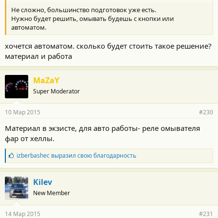
Не сложно, большинство подготовок уже есть.
Нужно будет решить, омывать будешь с кнопки или
автоматом.
хочется автоматом. сколько будет стоить такое решение?
материал и работа
MaZaY
Super Moderator
10 Мар 2015
#230
Материал в экзисте, для авто работы- реле омывателя
фар от хеллы.
Б
izberbashec
выразил свою благодарность
л
а
г
Kilev
о
New Member
д
а
р
14 Мар 2015
#231
н