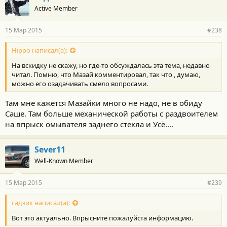
Active Member
15 Мар 2015
#238
Hippo написал(а):
На вскидку не скажу, но где-то обсуждалась эта тема, недавно
читал. Помню, что Мазай комментировал, так что , думаю,
можно его озадачивать смело вопросами.
Там мне кажется Мазайки много не надо, не в обиду
Саше. Там больше механической работы с раздвоителем
на впрыск омывателя заднего стекла и Усё....
Sever11
Well-Known Member
15 Мар 2015
#239
гадзик написал(а):
Вот это актуально. Впрысните пожалуйста информацию.