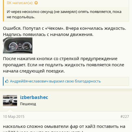
IIK написал(а):
И через несколко секунд (не замерял) опять появляется, пока
не подольёшь.
Ошибся. Попутал с «Чеком». Вчера кончилась жидкость.
Надпись появилась с началом движения.
После нажатия кнопки со стрелкой предупреждение
пропадает. Если не подлить жидкость появляется после
начала следующей поездки.
Б
АндрейВячеславович
выразил свою благодарность
л
а
г
izberbashec
о
Пешеход
д
а
р
10 Мар 2015
#227
н
о
насколько сложно омыватели фар от хай3 поставить на
с