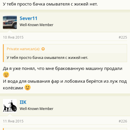
У тебя просто бачка омывателя с жижей нет.
Sever11
Well-Known Member
10 Янв 2015
#225
Private написал(а):
У тебя просто бачка омывателя с жижей нет.
Да я уже понял, что мне бракованную машину продали
И вода для омывания фар и лобовика берётся из луж под
колёсами
IIK
Well-Known Member
11 Янв 2015
#226