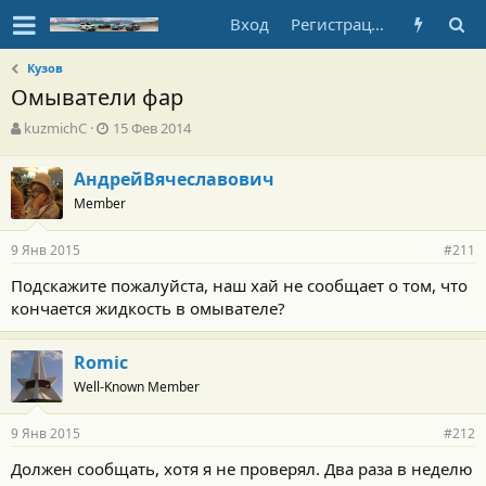
Вход
Регистрация
Кузов
Омыватели фар
А
Д
kuzmichC
15 Фев 2014
в
а
т
т
АндрейВячеславович
о
а
Member
р
н
т
а
е
ч
9 Янв 2015
#211
м
а
ы
л
Подскажите пожалуйста, наш хай не сообщает о том, что
а
кончается жидкость в омывателе?
Romic
Well-Known Member
9 Янв 2015
#212
Должен сообщать, хотя я не проверял. Два раза в неделю