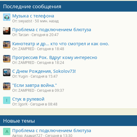
Последние сообщения
Музыка с телефона
От: swyazist
50 мин. назад
Проблема с подключением блютуза
От: Tarzan
Сегодня в 20:47
Кинотеатр и др... кто что смотрел и как оно.
От: ZAMPRED
Сегодня в 18:48
Прогрессив Рок. Вдруг кому интересно
От: ZAMPRED
Сегодня в 18:24
С Днем Рождения, Sokolov73!
От: Yugin
Сегодня в 15:47
"Если завтра война."
От: ZAMPRED
Сегодня в 09:37
Стук в рулевой
I
От: IgorK
Сегодня в 08:48
Новые темы
Проблема с подключением блютуза
А
Автор: Азамат727
Сегодня в 13:30