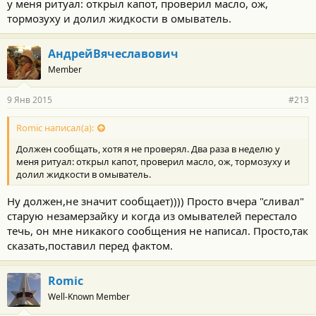
у меня ритуал: открыл капот, проверил масло, ож,
тормозуху и долил жидкости в омыватель.
АндрейВячеславович
Member
9 Янв 2015
#213
Romic написал(а):
Должен сообщать, хотя я не проверял. Два раза в неделю у
меня ритуал: открыл капот, проверил масло, ож, тормозуху и
долил жидкости в омыватель.
Ну должен,не значит сообщает)))) Просто вчера "сливал"
старую незамерзайку и когда из омывателей перестало
течь, он мне никакого сообщения не написал. Просто,так
сказать,поставил перед фактом.
Romic
Well-Known Member