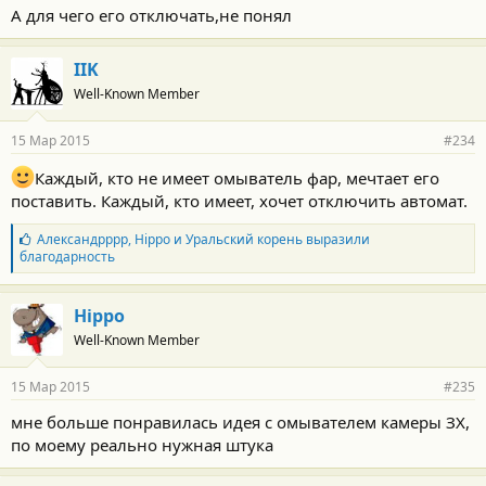
А для чего его отключать,не понял
IIK
Well-Known Member
15 Мар 2015
#234
Каждый, кто не имеет омыватель фар, мечтает его
поставить. Каждый, кто имеет, хочет отключить автомат.
Б
Александрррр
,
Hippo
и
Уральский корень
выразили
л
благодарность
а
г
о
Hippo
д
Well-Known Member
а
р
н
15 Мар 2015
#235
о
с
мне больше понравилась идея с омывателем камеры ЗХ,
т
по моему реально нужная штука
и
: