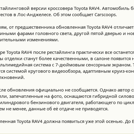
стайлинговой версии кроссовера Toyota RAV4. Автомобиль 
стов в Лос-Анджелесе. Об этом сообщает Carscoops.
ям, от предшественника обновленная Toyota RAV4 отличае
иными фарами головного света, другой пятой дверью и н
ачительными изменениями.
ре Toyota RAV4 после рестайлинга практически все останется
 отделки станут более качественными, в салоне появится 
ультимедийная система с 7-дюймовым сенсорным экраном. Т
ся системой кругового видеообзора, адаптивным круиз-ко
лкновений.
сле обновления официально не сообщается. Однако автор с
или, запечатленные на фото, оснащаются гибридной силово
цилиндрового бензинового двигателя, работающего по цикл
ем не менее, данные об её отдаче не приводятся.
ленная Toyota RAV4 должна появиться уже этой осенью. До