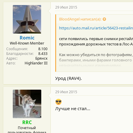
29 Июл 2015
BloodAngel написал(а):
https://auto.mail.ru/article/56423-restai
Romic
сети появились первые снимки рестай
Well-Known Member
прохождения дорожных тестов в Лос-А
Сообщения
8.100
Благодарности
8.433
Как можно убедиться по фотографиям,
Адрес
Брянск
бамперами, иными фарами головного с
Авто
Highlander III
незначительными изменениями.
Судя по снимкам салона, в интерьере T
Урод (RAV4).
обещают, что материалы отделки стану
мультимедийная система с 7-дюймовым
кругового видеообзора, адаптивным 
29 Июл 2015
О линейке моторов Toyota RAV4 после 
серебристый автомобили, запечатленны
Лучше не стал...
четырехцилиндрового бензинового двиг
менее, данные об её отдаче не приводя
RRC
Почетный
Добавим, что на рынке США обновленн
пользователь форума