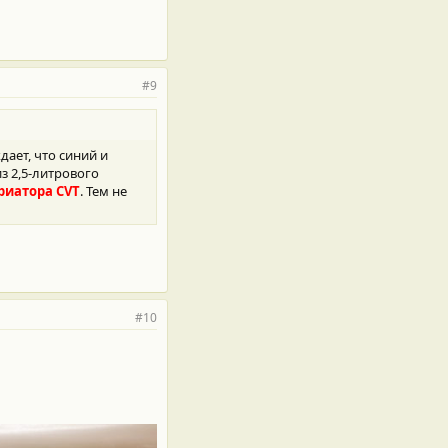
#9
ает, что синий и
з 2,5-литрового
риатора CVT
. Тем не
#10