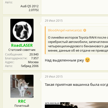
Авто
Audi Q5 2012
2.0TFSI
29 Июл 2015
BloodAngel написал(а):
О линейке моторов Toyota RAV4 после 
серебристый автомобили, запечатленны
RoadLASER
четырехцилиндрового бензинового дви
Статский советчик
менее, данные об её отдаче не приводя
Сообщения
20.940
Благодарности
7.957
Над выделенным ржу
Адрес
Москва
Авто
Гибрид 2006
29 Июл 2015
Такая приятная машинка была когда
RRC
Почетный