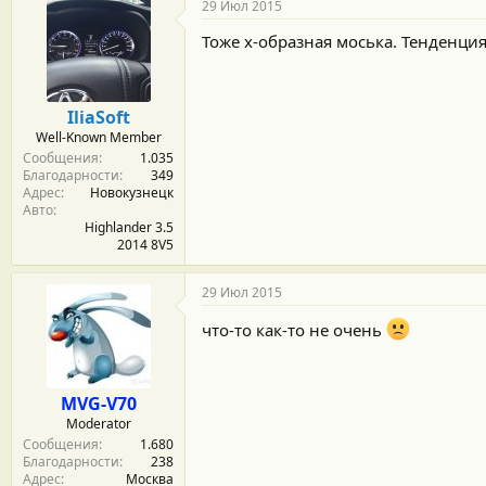
29 Июл 2015
Тоже х-образная моська. Тенденция
IliaSoft
Well-Known Member
Сообщения
1.035
Благодарности
349
Адрес
Новокузнецк
Авто
Highlander 3.5
2014 8V5
29 Июл 2015
что-то как-то не очень
MVG-V70
Moderator
Сообщения
1.680
Благодарности
238
Адрес
Москва