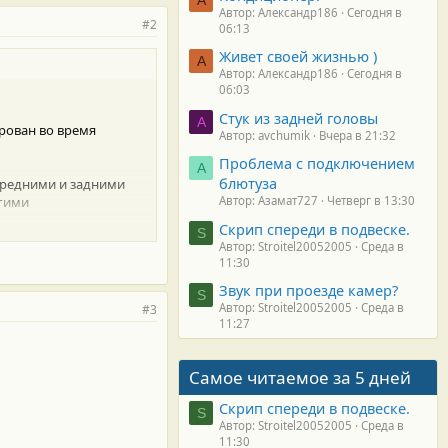
Автор: Александр186
Сегодня в
#2
06:13
Живет своей жизнью )
А
Автор: Александр186
Сегодня в
06:03
Стук из задней головы
A
рован во время
Автор: avchumik
Вчера в 21:32
Проблема с подключением
А
блютуза
ередними и задними
угими
Автор: Азамат727
Четверг в 13:30
Скрип спереди в подвеске.
S
Автор: Stroitel20052005
Среда в
хотя инсайдеры
11:30
а в оснащении — новая
Звук при проезде камер?
ополнится системой
S
Автор: Stroitel20052005
Среда в
ний.
#3
11:27
ает, что синий и
з 2,5-литрового
Самое читаемое за 5 дней
иатора CVT. Тем не
Скрип спереди в подвеске.
S
Автор: Stroitel20052005
Среда в
биль доедет к началу
11:30