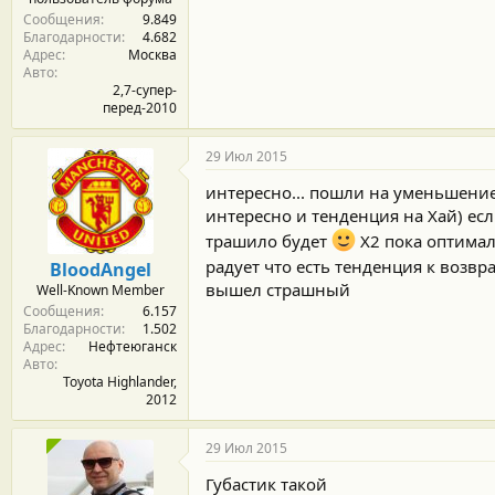
2016 года.
Сообщения
9.849
Благодарности
4.682
Адрес
Москва
Авто
2,7-супер-
перед-2010
29 Июл 2015
интересно... пошли на уменьшение 
интересно и тенденция на Хай) ес
трашило будет
Х2 пока оптимал
радует что есть тенденция к возвр
BloodAngel
вышел страшный
Well-Known Member
Сообщения
6.157
Благодарности
1.502
Адрес
Нефтеюганск
Авто
Toyota Highlander,
2012
29 Июл 2015
Губастик такой