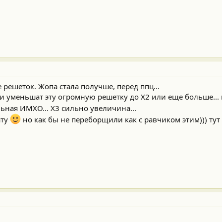
решеток. Жопа стала получше, перед ппц...
ли уменьшат эту огромную решетку до Х2 или еще больше..
ьная ИМХО... Х3 сильно увеличина...
ату
но как бы не переборщили как с равчиком этим))) тут