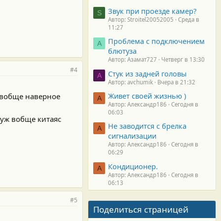
Звук при проезде камер?
S
Автор: Stroitel20052005
Среда в
11:27
Проблема с подключением
А
блютуза
Автор: Азамат727
Четверг в 13:30
#4
Стук из задней головы
A
Автор: avchumik
Вчера в 21:32
Живет своей жизнью )
. вобще наверное
А
Автор: Александр186
Сегодня в
06:03
 уж вобще китаяс
Не заводится с брелка
А
сигнализации
Автор: Александр186
Сегодня в
06:29
Кондиционер.
А
Автор: Александр186
Сегодня в
06:13
#5
Поделиться страницей