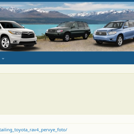
stailing_toyota_rav4_pervye_foto/