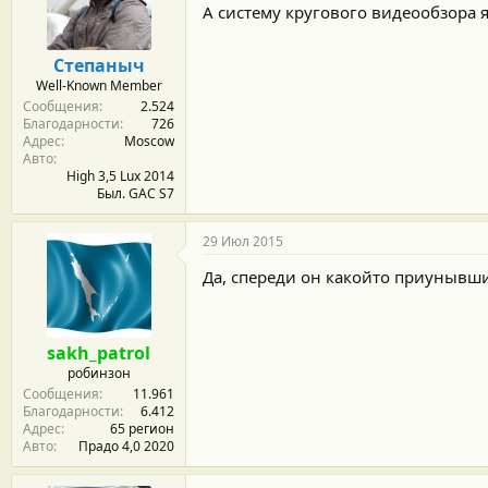
А систему кругового видеообзора я
Степаныч
Well-Known Member
Сообщения
2.524
Благодарности
726
Адрес
Moscow
Авто
High 3,5 Lux 2014
Был. GAC S7
29 Июл 2015
Да, спереди он какойто приунывш
sakh_patrol
робинзон
Сообщения
11.961
Благодарности
6.412
Адрес
65 регион
Авто
Прадо 4,0 2020