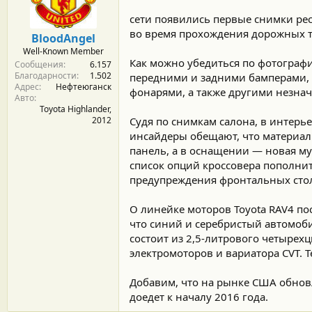
м
а
ы
л
сети появились первые снимки ре
а
во время прохождения дорожных те
BloodAngel
Well-Known Member
Как можно убедиться по фотографи
Сообщения
6.157
Благодарности
1.502
передними и задними бамперами, 
Адрес
Нефтеюганск
фонарями, а также другими незн
Авто
Toyota Highlander,
2012
Судя по снимкам салона, в интерье
инсайдеры обещают, что материалы
панель, а в оснащении — новая м
список опций кроссовера пополнит
предупреждения фронтальных сто
О линейке моторов Toyota RAV4 по
что синий и серебристый автомоб
состоит из 2,5-литрового четырех
электромоторов и вариатора CVT. Т
Добавим, что на рынке США обнов
доедет к началу 2016 года.