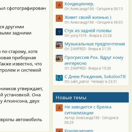
Кондиционер.
А
был сфотографирован
От: Александр186
Сегодня в 06:13
Живет своей жизнью )
А
От: Александр186
Сегодня в 06:03
тся другими
Стук из задней головы
Y
овыми задними
От: yuriy1976
Вчера в 22:26
Музыкальные предпочтения
От: ZAMPRED
Вчера в 21:39
 по-старому, хотя
Прогрессив Рок. Вдруг кому
новая приборная
интересно
акже известно, что
От: ZAMPRED
Вчера в 19:38
нтролем и системой
С Днем Рождения, Sokolov73!
От: sakh_patrol
Четверг в 23:31
нимков утверждает,
й установкой. Она
Новые темы
у Аткинсона, двух
Не заводится с брелка
А
сигнализации
Автор: Александр186
Сегодня в
 Европы автомобиль
06:29
Кондиционер.
А