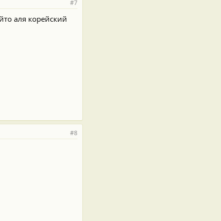
#7
ойто аля корейский
#8