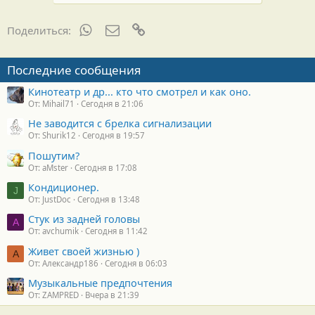
WhatsApp
Электронная почта
Ссылка
Поделиться:
Последние сообщения
Кинотеатр и др... кто что смотрел и как оно.
От: Mihail71
Сегодня в 21:06
Не заводится с брелка сигнализации
От: Shurik12
Сегодня в 19:57
Пошутим?
От: aMster
Сегодня в 17:08
Кондиционер.
J
От: JustDoc
Сегодня в 13:48
Стук из задней головы
A
От: avchumik
Сегодня в 11:42
Живет своей жизнью )
А
От: Александр186
Сегодня в 06:03
Музыкальные предпочтения
От: ZAMPRED
Вчера в 21:39