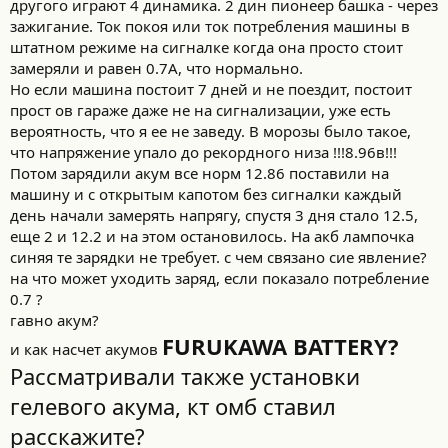
другого играют 4 динамика. 2 дин пионеер башка - через
зажигание. Ток покоя или ток потребления машины в
штатном режиме на сигналке когда она просто стоит
замеряли и равен 0.7А, что нормально.
Но если машина постоит 7 дней и не поездит, постоит
прост ов гараже даже не на сигнализации, уже есть
вероятность, что я ее не заведу. В морозы было такое,
что напряжение упало до рекордного низа !!!8.96в!!!
Потом зарядили акум все норм 12.86 поставили на
машину и с открытым капотом без сигналки каждый
день начали замерять напрягу, спустя 3 дня стало 12.5,
еще 2 и 12.2 и на этом остановилось. На акб лампочка
синяя те зарядки не требует. с чем связано сие явление?
на что может уходить заряд, если показало потребление
0.7 ?
гавно акум?
FURUKAWA BATTERY?
и как насчет акумов
Рассматривали также установки
гелевого акума, кт омб ставил
расскажите?