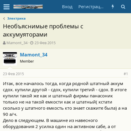
Вход
Регистрация
Электрика
Необъяснимые проблемы с
аккумуяторами
А
Д
Mamont_34
23 Фев 2015
в
а
т
т
Mamont_34
о
а
Member
р
н
т
а
23 Фев 2015
е
ч
#1
м
а
Итак, все началось тогда, когда родной штатный аккум
ы
л
сдох. купили другой - сдох, купили третий - сдох. В итоге
а
купили такой же как и штатный фирмы панасоник
только не на такой емкости как и штатный( кстати
сколько у штатного емкость кто знает скажите была) а на
90 а/ч.
Дело в следующем. В машине из навесного
оборудования 2 усилка один на активном сабе, а от