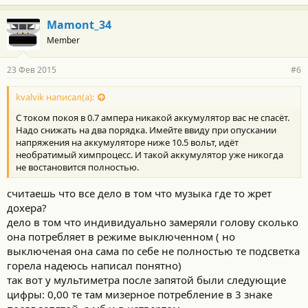
Mamont_34
Member
23 Фев 2015
#6
kvalvik написал(а):
С током покоя в 0.7 ампера никакой аккумулятор вас не спасёт.
Надо снижать на два порядка. Имейте ввиду при опускании
напряжения на аккумуляторе ниже 10.5 вольт, идёт
необратимый химпроцесс. И такой аккумулятор уже никогда
не востановится полностью.
считаешь что все дело в том что музыка где то жрет
дохера?
дело в том что индивидуально замеряли голову сколько
она потребляет в режиме выключенном ( но
выключеная она сама по себе не полностью те подсветка
горела надеюсь написал понятно)
так вот у мультиметра после запятой были следующие
цифры: 0,00 те там мизерное потребление в 3 знаке