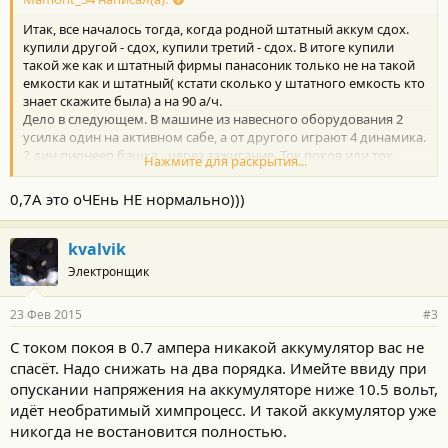
Итак, все началось тогда, когда родной штатный аккум сдох.
купили другой - сдох, купили третий - сдох. В итоге купили
такой же как и штатный фирмы панасоник только не на такой
емкости как и штатный( кстати сколько у штатного емкость кто
знает скажите была) а на 90 а/ч.
Дело в следующем. В машине из навесного оборудования 2
усилка один на активном сабе, а от другого играют 4 динамика.
2 дин пионеер башка - через зажигание. Ток покоя или ток
Нажмите для раскрытия...
потребления машины в штатном режиме на сигналке когда
она просто стоит замеряли и равен 0.7А, что нормально.
0,7А это оЧЕнь НЕ нормально)))
Но если машина постоит 7 дней и не поездит, постоит прост ов
гараже даже не на сигнализации, уже есть вероятность, что я ее
не заведу. В морозы было такое, что напряжение упало до
kvalvik
рекордного низа !!!8.96в!!!
Электронщик
Потом зарядили акум все норм 12.86 поставили на машину и с
открытым капотом без сигналки каждый день начали
23 Фев 2015
#3
замерять напрягу, спустя 3 дня стало 12.5, еще 2 и 12.2 и на этом
остановилось. На акб лампочка синяя те зарядки не требует. с
С током покоя в 0.7 ампера никакой аккумулятор вас не
чем связано сие явление?
спасёт. Надо снижать на два порядка. Имейте ввиду при
на что может уходить заряд, если показало потребление 0.7 ?
опускании напряжения на аккумуляторе ниже 10.5 вольт,
гавно акум?
FURUKAWA BATTERY?
идёт необратимый химпроцесс. И такой аккумулятор уже
и как насчет акумов
никогда не востановится полностью.
Рассматривали также установки