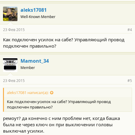
гелевого акума, кт омб ставил
aleks17081
расскажите?
Well-Known Member
и что вообще как можно решить
23 Фев 2015
#4
проблему, тк 3 акума подряд все
Как подключен усилок на сабе? Управляющий провод
брак? мб посмотреть что то
подключен правильно?
конкретно в железе машины или
установленном в плане музыки?
Mamont_34
Member
или это связано с поломкой
генератора?
23 Фев 2015
#5
aleks17081 написал(а):
Toyota highlander 2002 гв 159 лс
Как подключен усилок на сабе? Управляющий провод
100А генератор штатный
подключен правильно?
ремоут? да конечно с ним проблем нет, когда башка
была не через ключ он при выключении головы
выключал усилки.