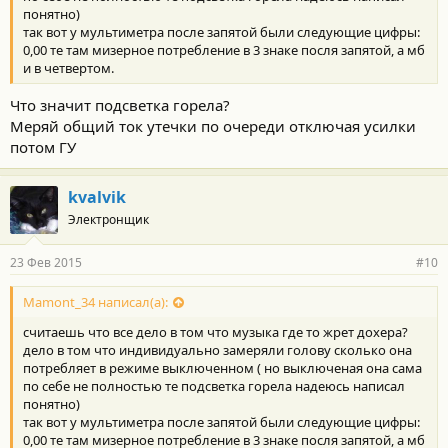
понятно)
так вот у мультиметра после запятой были следующие цифры:
0,00 те там мизерное потребление в 3 знаке посля запятой, а мб
и в четвертом.
Что значит подсветка горела?
Меряй общий ток утечки по очереди отключая усилки
потом ГУ
kvalvik
Электронщик
23 Фев 2015
#10
Mamont_34 написал(а):
считаешь что все дело в том что музыка где то жрет дохера?
дело в том что индивидуально замеряли голову сколько она
потребляет в режиме выключенном ( но выключеная она сама
по себе не полностью те подсветка горела надеюсь написал
понятно)
так вот у мультиметра после запятой были следующие цифры:
0,00 те там мизерное потребление в 3 знаке посля запятой, а мб