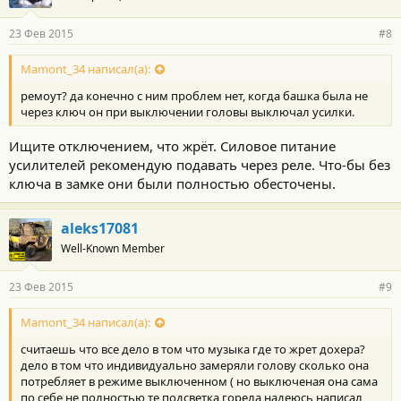
23 Фев 2015
#8
Mamont_34 написал(а):
ремоут? да конечно с ним проблем нет, когда башка была не
через ключ он при выключении головы выключал усилки.
Ищите отключением, что жрёт. Силовое питание
усилителей рекомендую подавать через реле. Что-бы без
ключа в замке они были полностью обесточены.
aleks17081
Well-Known Member
23 Фев 2015
#9
Mamont_34 написал(а):
считаешь что все дело в том что музыка где то жрет дохера?
дело в том что индивидуально замеряли голову сколько она
потребляет в режиме выключенном ( но выключеная она сама
по себе не полностью те подсветка горела надеюсь написал