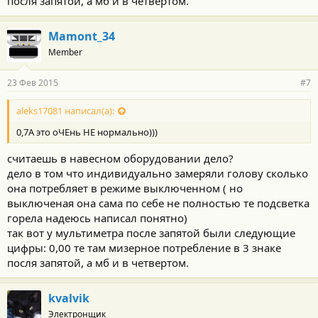
посля запятой, а мб и в четвертом.
Mamont_34
Member
23 Фев 2015
#7
aleks17081 написал(а):
0,7А это оЧЕнь НЕ нормально)))
считаешь в навесном оборудовании дело?
дело в том что индивидуально замеряли голову сколько
она потребляет в режиме выключенном ( но
выключеная она сама по себе не полностью те подсветка
горела надеюсь написал понятно)
так вот у мультиметра после запятой были следующие
цифры: 0,00 те там мизерное потребление в 3 знаке
посля запятой, а мб и в четвертом.
kvalvik
Электронщик