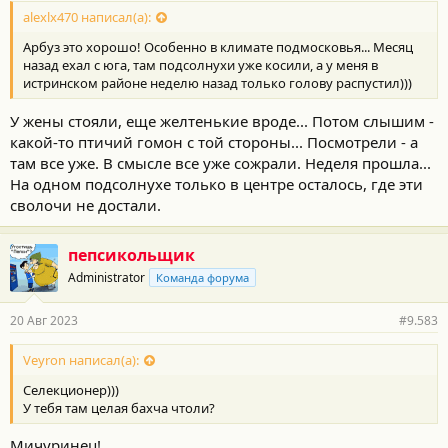
о
с
alexlx470 написал(а):
т
Арбуз это хорошо! Особенно в климате подмосковья... Месяц
и
:
назад ехал с юга, там подсолнухи уже косили, а у меня в
истринском районе неделю назад только голову распустил)))
У жены стояли, еще желтенькие вроде... Потом слышим -
какой-то птичий гомон с той стороны... Посмотрели - а
там все уже. В смысле все уже сожрали. Неделя прошла...
На одном подсолнухе только в центре осталось, где эти
сволочи не достали.
пепсикольщик
Administrator
Команда форума
20 Авг 2023
#9.583
Veyron написал(а):
Селекционер)))
У тебя там целая бахча чтоли?
Мичуринец!