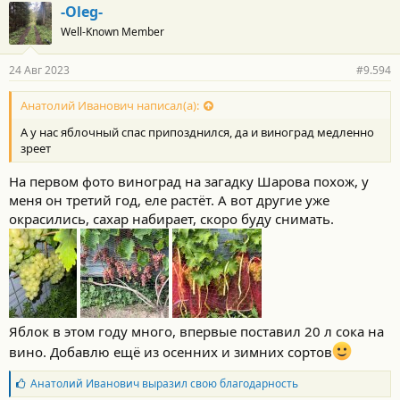
-Oleg-
Well-Known Member
24 Авг 2023
#9.594
Анатолий Иванович написал(а):
А у нас яблочный спас припозднился, да и виноград медленно
зреет
На первом фото виноград на загадку Шарова похож, у
меня он третий год, еле растёт. А вот другие уже
окрасились, сахар набирает, скоро буду снимать.
Яблок в этом году много, впервые поставил 20 л сока на
вино. Добавлю ещё из осенних и зимних сортов
Б
Анатолий Иванович
выразил свою благодарность
л