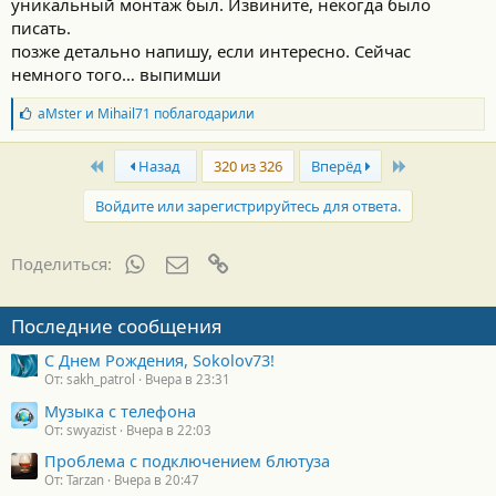
уникальный монтаж был. Извините, некогда было
писать.
позже детально напишу, если интересно. Сейчас
немного того… выпимши
Б
aMster
и
Mihail71
поблагодарили
л
а
First
Last
г
Назад
320 из 326
Вперёд
о
д
Войдите или зарегистрируйтесь для ответа.
а
р
н
WhatsApp
Электронная почта
Ссылка
Поделиться:
о
с
т
Последние сообщения
и
:
С Днем Рождения, Sokolov73!
От: sakh_patrol
Вчера в 23:31
Музыка с телефона
От: swyazist
Вчера в 22:03
Проблема с подключением блютуза
От: Tarzan
Вчера в 20:47