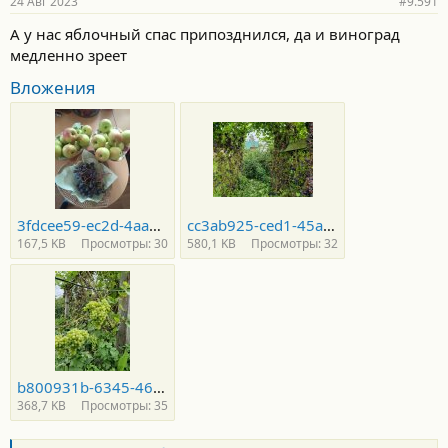
24 Авг 2023
#9.591
н
о
А у нас яблочный спас припозднился, да и виноград
с
медленно зреет
т
и
Вложения
:
3fdcee59-ec2d-4aa0-8c95-6f6079ac51e1.jpg
cc3ab925-ced1-45aa-845d-99638054a7e1.jpg
167,5 KB
Просмотры: 30
580,1 KB
Просмотры: 32
b800931b-6345-46ae-ae9f-5ba096ffe4bb.jpg
368,7 KB
Просмотры: 35