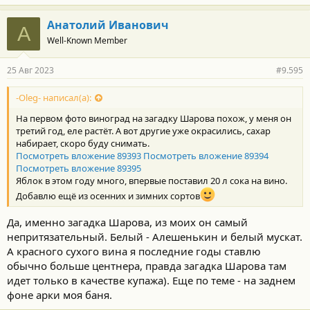
а
г
Анатолий Иванович
А
о
Well-Known Member
д
а
р
25 Авг 2023
#9.595
н
о
с
-Oleg- написал(а):
т
На первом фото виноград на загадку Шарова похож, у меня он
и
:
третий год, еле растёт. А вот другие уже окрасились, сахар
набирает, скоро буду снимать.
Посмотреть вложение 89393
Посмотреть вложение 89394
Посмотреть вложение 89395
Яблок в этом году много, впервые поставил 20 л сока на вино.
Добавлю ещё из осенних и зимних сортов
Да, именно загадка Шарова, из моих он самый
непритязательный. Белый - Алешенькин и белый мускат.
А красного сухого вина я последние годы ставлю
обычно больше центнера, правда загадка Шарова там
идет только в качестве купажа). Еще по теме - на заднем
фоне арки моя баня.