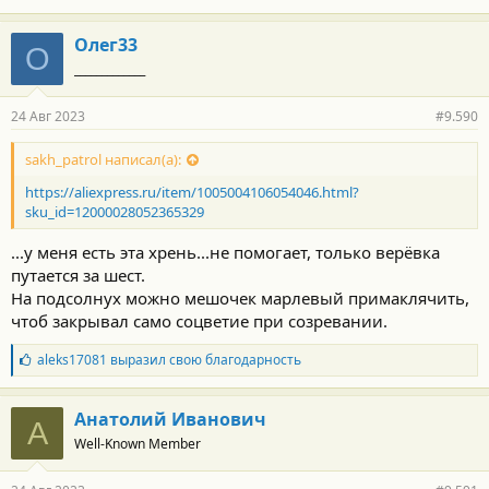
Олег33
О
_____________
24 Авг 2023
#9.590
sakh_patrol написал(а):
https://aliexpress.ru/item/1005004106054046.html?
sku_id=12000028052365329
...у меня есть эта хрень...не помогает, только верёвка
путается за шест.
На подсолнух можно мешочек марлевый примаклячить,
чтоб закрывал само соцветие при созревании.
Б
aleks17081
выразил свою благодарность
л
а
г
Анатолий Иванович
А
о
Well-Known Member
д
а
р