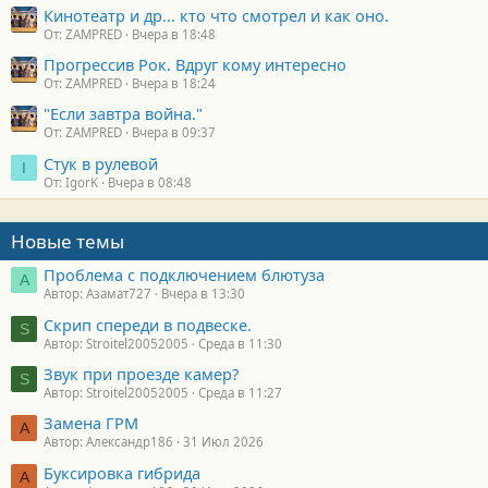
Кинотеатр и др... кто что смотрел и как оно.
От: ZAMPRED
Вчера в 18:48
Прогрессив Рок. Вдруг кому интересно
От: ZAMPRED
Вчера в 18:24
"Если завтра война."
От: ZAMPRED
Вчера в 09:37
Стук в рулевой
I
От: IgorK
Вчера в 08:48
Новые темы
Проблема с подключением блютуза
А
Автор: Азамат727
Вчера в 13:30
Скрип спереди в подвеске.
S
Автор: Stroitel20052005
Среда в 11:30
Звук при проезде камер?
S
Автор: Stroitel20052005
Среда в 11:27
Замена ГРМ
А
Автор: Александр186
31 Июл 2026
Буксировка гибрида
А