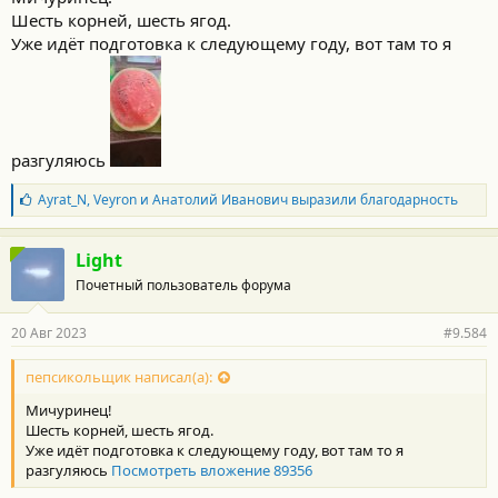
Шесть корней, шесть ягод.
Уже идёт подготовка к следующему году, вот там то я
разгуляюсь
Б
Ayrat_N
,
Veyron
и
Анатолий Иванович
выразили благодарность
л
а
г
Light
о
Почетный пользователь форума
д
а
р
20 Авг 2023
#9.584
н
о
с
пепсикольщик написал(а):
т
Мичуринец!
и
:
Шесть корней, шесть ягод.
Уже идёт подготовка к следующему году, вот там то я
разгуляюсь
Посмотреть вложение 89356