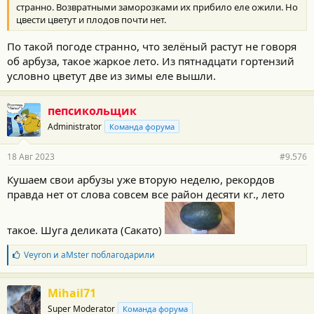
странно. Возвратными заморозками их прибило еле ожили. Но
цвести цветут и плодов почти нет.
По такой погоде странно, что зелёный растут не говоря
об арбуза, такое жаркое лето. Из пятнадцати гортензий
условно цветут две из зимы еле вышли.
пепсикольщик
Administrator
Команда форума
18 Авг 2023
#9.576
Кушаем свои арбузы уже вторую неделю, рекордов
правда нет от слова совсем все район десяти кг., лето
такое. Шуга деликата (Сакато)
Б
Veyron
и
aMster
поблагодарили
л
а
г
Mihail71
о
Super Moderator
Команда форума
д