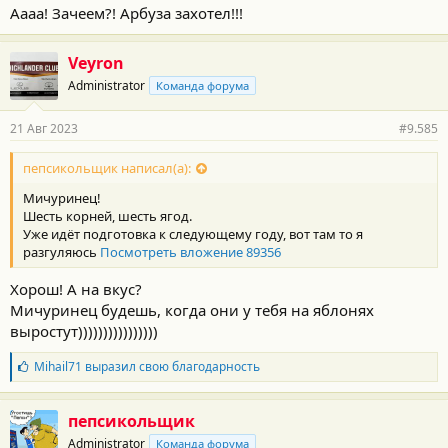
Аааа! Зачеем?! Арбуза захотел!!!
Veyron
Administrator
Команда форума
21 Авг 2023
#9.585
пепсикольщик написал(а):
Мичуринец!
Шесть корней, шесть ягод.
Уже идёт подготовка к следующему году, вот там то я
разгуляюсь
Посмотреть вложение 89356
Хорош! А на вкус?
Мичуринец будешь, когда они у тебя на яблонях
выростут))))))))))))))))
Б
Mihail71
выразил свою благодарность
л
а
г
пепсикольщик
о
Administrator
Команда форума
д