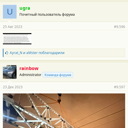
ugra
U
Почетный пользователь форума
25 Авг 2023
#9.596
Б
Ayrat_N
и
aMster
поблагодарили
л
а
г
rainbow
о
Administrator
Команда форума
д
а
р
23 Дек 2023
#9.597
н
о
с
т
и
: