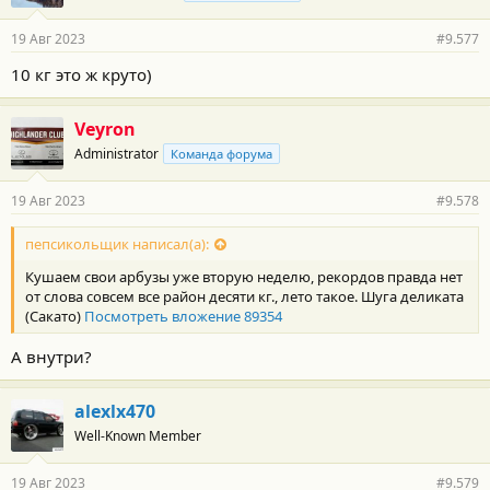
а
р
19 Авг 2023
#9.577
н
о
10 кг это ж круто)
с
т
и
Veyron
:
Administrator
Команда форума
19 Авг 2023
#9.578
пепсикольщик написал(а):
Кушаем свои арбузы уже вторую неделю, рекордов правда нет
от слова совсем все район десяти кг., лето такое. Шуга деликата
(Сакато)
Посмотреть вложение 89354
А внутри?
alexlx470
Well-Known Member
19 Авг 2023
#9.579