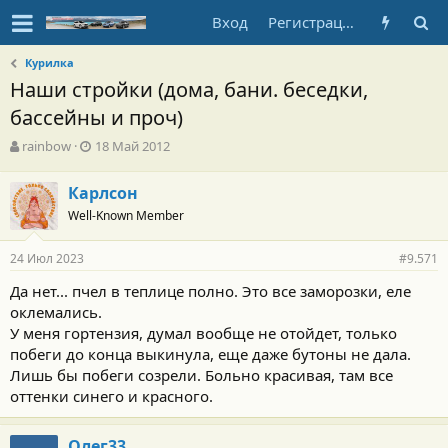
Вход
Регистрация
Курилка
Наши стройки (дома, бани. беседки,
бассейны и проч)
А
Д
rainbow
18 Май 2012
в
а
т
т
Карлсон
о
а
Well-Known Member
р
н
т
а
е
ч
24 Июл 2023
#9.571
м
а
ы
л
Да нет... пчел в теплице полно. Это все заморозки, еле
а
оклемались.
У меня гортензия, думал вообще не отойдет, только
побеги до конца выкинула, еще даже бутоны не дала.
Лишь бы побеги созрели. Больно красивая, там все
оттенки синего и красного.
Олег33