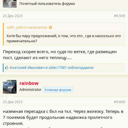
Почетный пользователь форума
23 Дек 2023
#9.599
sakh_patrol написал(а):
Хотя бы пару предложений, о том, что это , где и насколько это
примечательно?
Переход скорее всего, но судя по ветке, где размещен
пост, сделают из него теплицу.....
Б
Анатолий Иванович
и
aleks17081
поблагодарили
л
а
г
rainbow
о
Administrator
Команда форума
д
а
р
23 Дек 2023
#9.600
н
о
наземная пересадка с бкл на ткл. Через железку. Теперь в
с
7 поиемов будет продольная надвижка пролетного
т
и
строения.
: