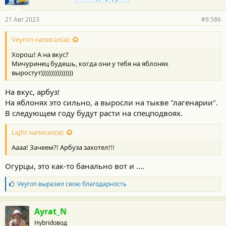
а
р
21 Авг 2023
#9.586
н
о
с
Veyron написал(а):
т
Хорош! А на вкус?
и
:
Мичуринец будешь, когда они у тебя на яблонях
выростут))))))))))))))))
На вкус, арбуз!
На яблонях это сильно, а выросли на тыкве "лагенарии".
В следующем году будут расти на спецподвоях.
Light написал(а):
Аааа! Зачеем?! Арбуза захотел!!!
Огурцы, это как-то банально вот и ....
Б
Veyron
выразил свою благодарность
л
а
г
Ayrat_N
о
Hybridовод
д