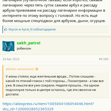
лагенарию через пять суток сажаем арбуз и рассаду
арбуза прививаем на рассаду лагенарии информации в
интернете по этому вопросу с головой. Но есть ещё
более мощные спецподвои для арбузов, дыни, огурцов.
Б
Veyron
и
Ayrat_N
поблагодарили
л
а
г
sakh_patrol
о
робинзон
д
а
р
24 Авг 2023
#9.589
н
о
с
aMster написал(а):
т
У жены стояли, еще желтенькие вроде... Потом слышим -
и
:
какой-то птичий гомон с той стороны... Посмотрели - а там все
уже. В смысле все уже сожрали. Неделя прошла... На одном
подсолнухе только в центре осталось, где эти сволочи не
достали.
https://aliexpress.ru/item/1005004106054046.html?
sku_id=12000028052365329