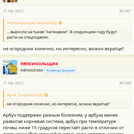
а
р
21 Авг 2023
#9.587
н
о
с
пепсикольщик написал(а):
т
... выросли на тыкве "лагенарии". В следующем году будут
и
:
расти на спецподвоях.
не огородник конечно, но интересно, можно вкратце?
пепсикольщик
Administrator
Команда форума
21 Авг 2023
#9.588
Ayrat_N написал(а):
не огородник конечно, но интересно, можно вкратце?
Арбуз подвержен разным болезням, у арбуза менее
развитая корневая система, арбуз при температуре
почвы ниже 15 градусов перестаёт расти в отличии от
лагенарии (бутылочной тыквы). если коротко, сажаем