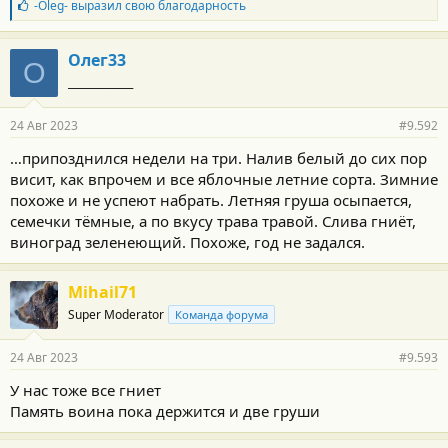
Б
-Oleg-
выразил свою благодарность
л
а
г
Олег33
О
о
_____________
д
а
р
24 Авг 2023
#9.592
н
о
…припозднился недели на три. Налив белый до сих пор
с
висит, как впрочем и все яблочные летние сорта. Зимние
т
и
похоже и не успеют набрать. Летняя груша осыпается,
:
семечки тёмные, а по вкусу трава травой. Слива гниёт,
виноград зеленеющий. Похоже, год не задался.
Mihail71
Super Moderator
Команда форума
24 Авг 2023
#9.593
У нас тоже все гниет
Память воина пока держится и две груши