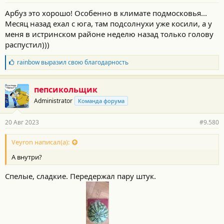
Арбуз это хорошо! Особенно в климате подмосковья...
Месяц назад ехал с юга, там подсолнухи уже косили, а у
меня в истринском районе неделю назад только голову
распустил)))
Б
rainbow
выразил свою благодарность
л
а
г
пепсикольщик
о
Administrator
Команда форума
д
а
р
20 Авг 2023
#9.580
н
о
с
Veyron написал(а):
т
А внутри?
и
:
Спелые, сладкие. Передержал пару штук.