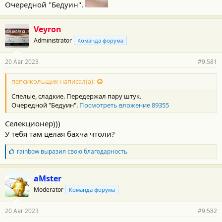
Очередной "Бедуин".
Veyron
Administrator
Команда форума
20 Авг 2023
#9.581
пепсикольщик написал(а):
Спелые, сладкие. Передержал пару штук.
Очередной "Бедуин".
Посмотреть вложение 89355
Селекционер)))
У тебя там целая бахча чтоли?
Б
rainbow
выразил свою благодарность
л
а
г
aMster
о
Moderator
Команда форума
д
а
р
20 Авг 2023
#9.582
н