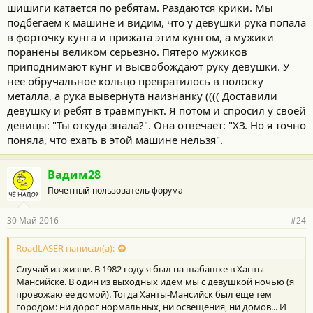
шишиги катается по ребятам. Раздаются крики. Мы
подбегаем к машине и видим, что у девушки рука попала
в форточку кунга и прижата этим кунгом, а мужики
поранены великом серьезно. Пятеро мужиков
приподнимают кунг и высвобождают руку девушки. У
нее обручальное кольцо превратилось в полоску
металла, а рука вывернута наизнанку (((( Доставили
девушку и ребят в травмпункт. Я потом и спросил у своей
девицы: "Ты откуда знала?". Она отвечает: "ХЗ. Но я точно
поняла, что ехать в этой машине нельзя".
Вадим28
Почетный пользователь форума
30 Май 2016
#24
RoadLASER написал(а):
Случай из жизни. В 1982 году я был на шабашке в Ханты-
Мансийске. В один из выходных идем мы с девушкой ночью (я
провожаю ее домой). Тогда Ханты-Мансийск был еще тем
городом: ни дорог нормальных, ни освещения, ни домов... И