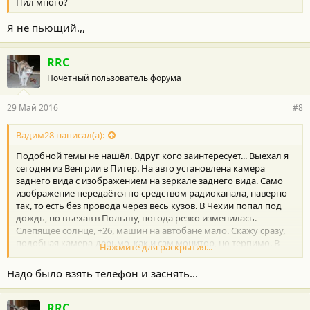
Пил много?
Я не пьющий.,,
RRC
Почетный пользователь форума
29 Май 2016
#8
Вадим28 написал(а):
Подобной темы не нашёл. Вдруг кого заинтересует... Выехал я
сегодня из Венгрии в Питер. На авто установлена камера
заднего вида с изображением на зеркале заднего вида. Само
изображение передаётся по средством радиоканала, наверно
так, то есть без провода через весь кузов. В Чехии попал под
дождь, но въехав в Польшу, погода резко изменилась.
Слепящее солнце, +26, машин на автобане мало. Скажу сразу,
подобная камера-дерьмо, как и сам монитор, но терпимо. В
Нажмите для раскрытия...
солнечную погоду на этом мониторе вообще нихера не видно.
Так вот: Еду я, никого не трогая, как вдруг, зеркало начинает
Надо было взять телефон и заснять...
мерцать, моргать и начинает проглядываться изображение.
Повторюсь, камера-дерьмо, изображение-отстой... И тут
включается изображение и причём настолько яркое, четкое и
RRC