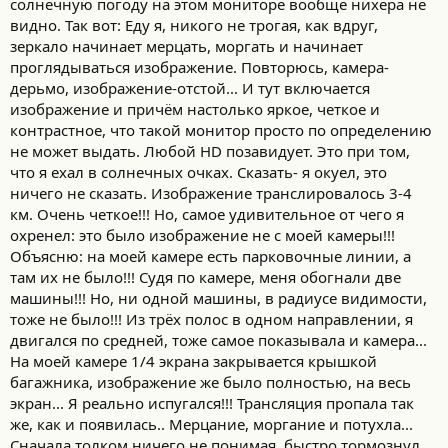
солнечную погоду на этом мониторе вообще нихера не
видно. Так вот: Еду я, никого не трогая, как вдруг,
зеркало начинает мерцать, моргать и начинает
проглядываться изображение. Повторюсь, камера-
дерьмо, изображение-отстой... И тут включается
изображение и причём настолько яркое, четкое и
контрастное, что такой монитор просто по определению
не может выдать. Любой HD позавидует. Это при том,
что я ехал в солнечных очках. Сказать- я окуел, это
ничего не сказать. Изображение транслировалось 3-4
км. Очень четкое!!! Но, самое удивительное от чего я
охренел: это было изображение не с моей камеры!!!
Объясню: на моей камере есть парковочные линии, а
там их не было!!! Судя по камере, меня обогнали две
машины!!! Но, ни одной машины, в радиусе видимости,
тоже не было!!! Из трёх полос в одном направлении, я
двигался по средней, тоже самое показывала и камера...
На моей камере 1/4 экрана закрывается крышкой
багажника, изображение же было полностью, на весь
экран... Я реально испугался!!! Трансляция пропала так
же, как и появилась.. Мерцание, моргание и потухла...
Сначала толком ничего не понимая, быстро тормознул