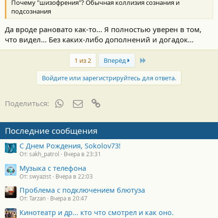
Почему "шизофрения"? Обычная коллизия сознания и
подсознания
Да вроде рановато как-то... Я полностью уверен в том,
что видел... Без каких-либо дополнений и догадок...
Last
1 из 2
Вперёд
Войдите или зарегистрируйтесь для ответа.
WhatsApp
Электронная почта
Ссылка
Поделиться:
Последние сообщения
С Днем Рождения, Sokolov73!
От: sakh_patrol
Вчера в 23:31
Музыка с телефона
От: swyazist
Вчера в 22:03
Проблема с подключением блютуза
От: Tarzan
Вчера в 20:47
Кинотеатр и др... кто что смотрел и как оно.