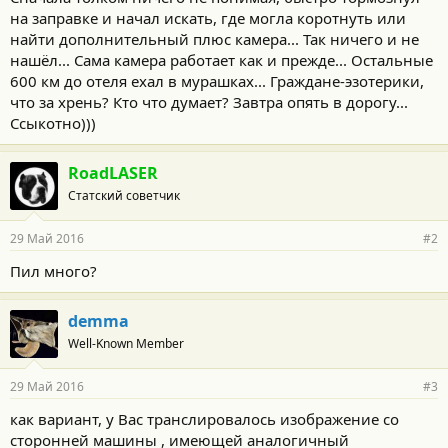
на заправке и начал искать, где могла коротнуть или
найти дополнительный плюс камера... Так ничего и не
нашёл... Сама камера работает как и прежде... Остальные
600 км до отеля ехал в мурашках... Граждане-эзотерики,
что за хрень? Кто что думает? Завтра опять в дорогу...
Ссыкотно)))
RoadLASER
Статский советчик
29 Май 2016
#2
Пил много?
demma
Well-Known Member
29 Май 2016
#3
как вариант, у Вас транслировалось изображение со
сторонней машины , имеющей аналогичный