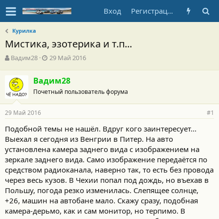
Вход
Регистрация
Курилка
Мистика, эзотерика и т.п...
А
Д
Вадим28
29 Май 2016
в
а
т
т
Вадим28
о
а
Почетный пользователь форума
р
н
т
а
е
ч
29 Май 2016
#1
м
а
ы
л
Подобной темы не нашёл. Вдруг кого заинтересует...
а
Выехал я сегодня из Венгрии в Питер. На авто
установлена камера заднего вида с изображением на
зеркале заднего вида. Само изображение передаётся по
средством радиоканала, наверно так, то есть без провода
через весь кузов. В Чехии попал под дождь, но въехав в
Польшу, погода резко изменилась. Слепящее солнце,
+26, машин на автобане мало. Скажу сразу, подобная
камера-дерьмо, как и сам монитор, но терпимо. В