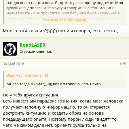
вот догоняет нас шишига. Я торможу ее и прошу подвести. Моя
девушка вцепилась мне в руку и говорит: "На этой машине
нельзя ехать - она проклятая. Моя бабушка была колдуньей и
меня в детстве обучала". Я посмеялся, но спорить не стал. А в
Нажмите для раскрытия...
машину сели ребята (2 парней и девушка с велосипедом).
Короче, машина отъезжает от нас метров на 200 и на
Много тогда выпил?))))))) вот и я говорю, есть нечто..,
приличной скорости заваливается на бок без всяких причин
(дорога была прямая). Велик в кунге шишиги катается по
ребятам. Раздаются крики. Мы подбегаем к машине и видим,
RoadLASER
что у девушки рука попала в форточку кунга и прижата этим
Статский советчик
кунгом, а мужики поранены великом серьезно. Пятеро
мужиков приподнимают кунг и высвобождают руку девушки. У
30 Май 2016
#25
нее обручальное кольцо превратилось в полоску металла, а
рука вывернута наизнанку (((( Доставили девушку и ребят в
травмпункт. Я потом и спросил у своей девицы: "Ты откуда
Вадим28 написал(а):
знала?". Она отвечает: "ХЗ. Но я точно поняла, что ехать в этой
Много тогда выпил?))))))) вот и я говорю, есть нечто..,
машине нельзя".
Но у тебя другая ситуация.
Есть известный парадокс сознания: когда мозг человека
получает неполную информацию, то он старается
достроить ситуацию и создать образ на основе
предыдущего опыта. Поэтому порой люди "видят" то,
чего на самом деле нет, ориентируясь только на