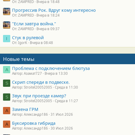
От: ZAMPRED
Вчера в 18:48
Прогрессив Рок. Вдруг кому интересно
От: ZAMPRED
Вчера в 18:24
"Если завтра война."
От: ZAMPRED
Вчера в 09:37
Стук в рулевой
I
От: IgorK
Вчера в 08:48
Новые темы
Проблема с подключением блютуза
А
Автор: Азамат727
Вчера в 13:30
Скрип спереди в подвеске.
S
Автор: Stroitel20052005
Среда в 11:30
Звук при проезде камер?
S
Автор: Stroitel20052005
Среда в 11:27
Замена ГРМ
А
Автор: Александр186
31 Июл 2026
Буксировка гибрида
А
Автор: Александр186
30 Июл 2026