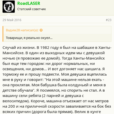
RoadLASER
Статский советчик
29 Май 2016
#23
Вадим28 написал(а):
Товарищи, я реально окуел...
Случай из жизни. В 1982 году я был на шабашке в Ханты-
Мансийске. В один из выходных идем мы с девушкой
ночью (я провожаю ее домой). Тогда Ханты-Мансийск
был еще тем городом: ни дорог нормальных, ни
освещения, ни домов... И вот догоняет нас шишига. Я
торможу ее и прошу подвести. Моя девушка вцепилась
мне в руку и говорит: "На этой машине нельзя ехать -
она проклятая. Моя бабушка была колдуньей и меня в
детстве обучала". Я посмеялся, но спорить не стал. А в
машину сели ребята (2 парней и девушка с
велосипедом). Короче, машина отъезжает от нас метров
на 200 и на приличной скорости заваливается на бок без
всяких причин (дорога была прямая). Велик в кунге