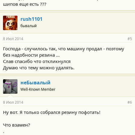
шипов еще есть ???
т
и
:
rush1101
бывалый
8 Июл 2014
#5
Господа - случилось так, что машину продал - поэтому
без надобности резина ...
Слав спасибо что откликнулся
Думаю что тему можно удалять.
неБывалый
Well-Known Member
8 Июл 2014
#6
Ну вот. Я только собрался резину пофотать!
Что взамен?
.