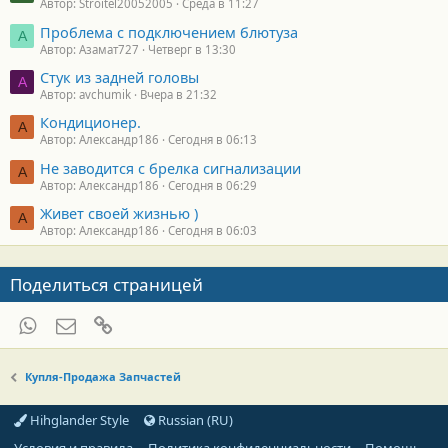
Автор: Stroitel20052005
Среда в 11:27
Проблема с подключением блютуза
А
Автор: Азамат727
Четверг в 13:30
Стук из задней головы
A
Автор: avchumik
Вчера в 21:32
Кондиционер.
А
Автор: Александр186
Сегодня в 06:13
Не заводится с брелка сигнализации
А
Автор: Александр186
Сегодня в 06:29
Живет своей жизнью )
А
Автор: Александр186
Сегодня в 06:03
Поделиться страницей
WhatsApp
Электронная почта
Ссылка
Купля-Продажа Запчастей
Hihglander Style
Russian (RU)