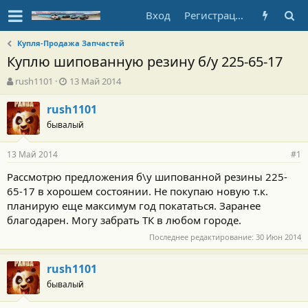
Вход
Регистрация
Купля-Продажа Запчастей
Куплю шипованную резину б/у 225-65-17
А
Д
rush1101
13 Май 2014
в
а
т
т
rush1101
о
а
бывалый
р
н
т
а
13 Май 2014
е
ч
#1
м
а
Рассмотрю предложения б\у шипованной резины 225-
ы
л
65-17 в хорошем состоянии. Не покупаю новую т.к.
а
планирую еще максимум год покататься. Заранее
благодарен. Могу забрать ТК в любом городе.
Последнее редактирование:
30 Июн 2014
rush1101
бывалый