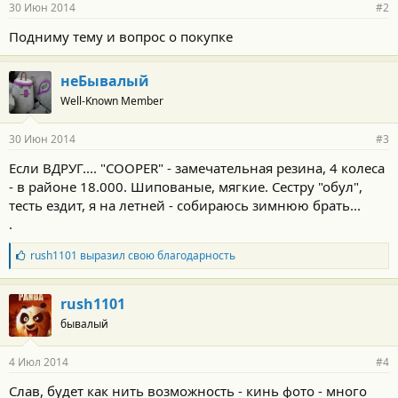
30 Июн 2014
#2
Подниму тему и вопрос о покупке
неБывалый
Well-Known Member
30 Июн 2014
#3
Если ВДРУГ.... "COOPER" - замечательная резина, 4 колеса
- в районе 18.000. Шипованые, мягкие. Сестру "обул",
тесть ездит, я на летней - собираюсь зимнюю брать...
.
Б
rush1101
выразил свою благодарность
л
а
г
rush1101
о
бывалый
д
а
р
4 Июл 2014
#4
н
о
Слав, будет как нить возможность - кинь фото - много
с