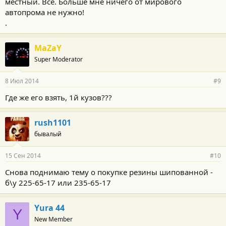
местный. Всё. Больше мне ничего от мирового
автопрома не нужно!
.
MaZaY
Super Moderator
8 Июл 2014
#9
Где же его взять, 1й кузов???
rush1101
бывалый
15 Сен 2014
#10
Снова поднимаю тему о покупке резины шипованной -
б\у 225-65-17 или 235-65-17
Yura 44
Y
New Member