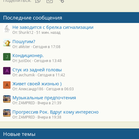
Поделиться:
Последние сообщения
Не заводится с брелка сигнализации
От: Shurik12
51 мин. назад
Пошутим?
От: aMster
Сегодня в 17:08
Кондиционер.
J
От: JustDoc
Сегодня в 13:48
Стук из задней головы
A
От: avchumik
Сегодня в 11:42
Живет своей жизнью )
А
От: Александр186
Сегодня в 06:03
Музыкальные предпочтения
От: ZAMPRED
Вчера в 21:39
Прогрессив Рок. Вдруг кому интересно
От: ZAMPRED
Вчера в 19:38
Новые темы