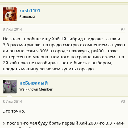
rush1101
бывалый
8 Июл 2014
#7
Не знаю - вообще ищу Хай 1й гибрид в идеале - а так и
3,3 рассматриваю, на прадо смотрю с сомнением а нужен
ли он мне если я 90% в городе нахожусь, рх400 - тоже
интересен но маловат немного по сравнению с хаем - на
2й хай пока не насобирал - вот и бьюсь с выбором,
продать машину легче чем купить гораздо
неБывалый
Well-Known Member
8 Июл 2014
#8
Это точно.
Я после 1-го Хая буду брать первый Хай 2007-го 3,3 7-ми-