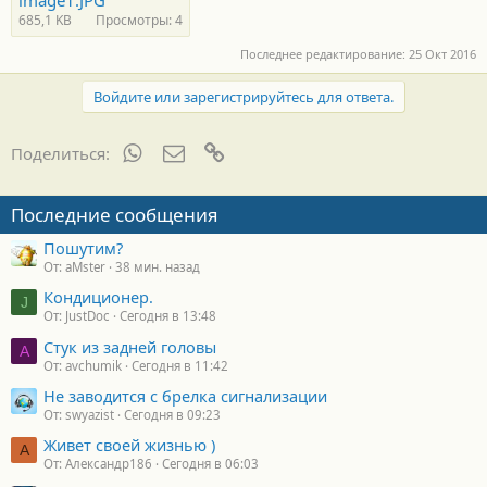
image1.JPG
685,1 KB
Просмотры: 4
Последнее редактирование:
25 Окт 2016
Войдите или зарегистрируйтесь для ответа.
WhatsApp
Электронная почта
Ссылка
Поделиться:
Последние сообщения
Пошутим?
От: aMster
38 мин. назад
Кондиционер.
J
От: JustDoc
Сегодня в 13:48
Стук из задней головы
A
От: avchumik
Сегодня в 11:42
Не заводится с брелка сигнализации
От: swyazist
Сегодня в 09:23
Живет своей жизнью )
А
От: Александр186
Сегодня в 06:03