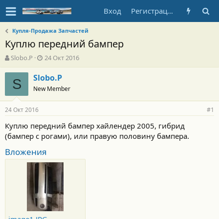
Вход
Регистрация
Купля-Продажа Запчастей
Куплю передний бампер
А
Д
Slobo.P
24 Окт 2016
в
а
т
т
Slobo.P
S
о
а
New Member
р
н
т
а
24 Окт 2016
е
ч
#1
м
а
Куплю передний бампер хайлендер 2005, гибрид
ы
л
(бампер с рогами), или правую половину бампера.
а
Вложения