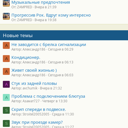
Музыкальные предпочтения
От: ZAMPRED
Вчера в 21:39
Прогрессив Рок. Вдруг кому интересно
От: ZAMPRED
Вчера в 19:38
Новые темы
Не заводится с брелка сигнализации
А
Автор: Александр186
Сегодня в 06:29
Кондиционер.
А
Автор: Александр186
Сегодня в 06:13
Живет своей жизнью )
А
Автор: Александр186
Сегодня в 06:03
Стук из задней головы
A
Автор: avchumik
Вчера в 21:32
Проблема с подключением блютуза
А
Автор: Азамат727
Четверг в 13:30
Скрип спереди в подвеске.
S
Автор: Stroitel20052005
Среда в 11:30
Звук при проезде камер?
S
Автор: Stroitel20052005
Среда в 11:27