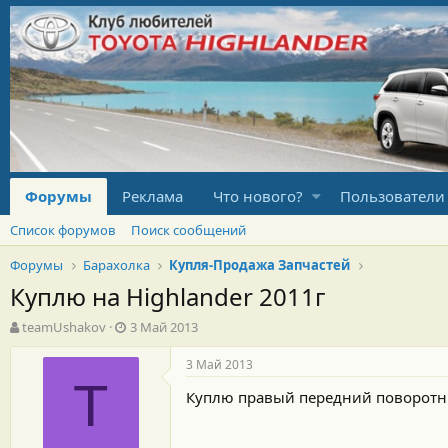
Форумы
Реклама
Что нового?
Пользователи
Список форумов
Поиск сообщений
Форумы
Барахолка
Купля-Продажа Запчастей
Куплю на Highlander 2011г
А
Д
teamUshakov
3 Май 2013
в
а
т
т
3 Май 2013
о
а
T
Куплю правый передний поворотн
р
н
т
а
е
ч