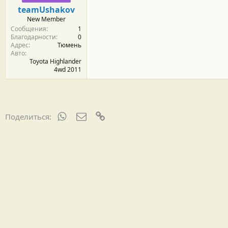
м
а
teamUshakov
ы
л
New Member
а
Сообщения
1
Благодарности
0
Адрес
Тюмень
Авто
Toyota Highlander
4wd 2011
WhatsApp
Электронная почта
Ссылка
Поделиться: