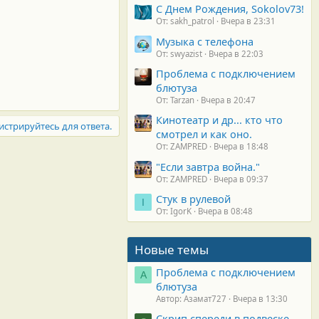
С Днем Рождения, Sokolov73!
От: sakh_patrol
Вчера в 23:31
Музыка с телефона
От: swyazist
Вчера в 22:03
Проблема с подключением
блютуза
От: Tarzan
Вчера в 20:47
Кинотеатр и др... кто что
истрируйтесь для ответа.
смотрел и как оно.
От: ZAMPRED
Вчера в 18:48
"Если завтра война."
От: ZAMPRED
Вчера в 09:37
Стук в рулевой
I
От: IgorK
Вчера в 08:48
Новые темы
Проблема с подключением
А
блютуза
Автор: Азамат727
Вчера в 13:30
Скрип спереди в подвеске.