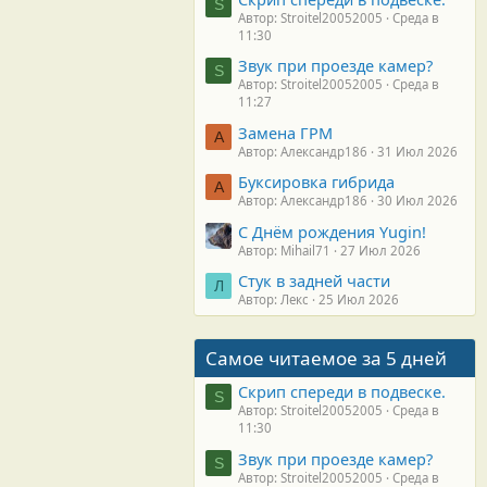
S
Автор: Stroitel20052005
Среда в
11:30
Звук при проезде камер?
S
Автор: Stroitel20052005
Среда в
11:27
Замена ГРМ
А
Автор: Александр186
31 Июл 2026
Буксировка гибрида
А
Автор: Александр186
30 Июл 2026
С Днём рождения Yugin!
Автор: Mihail71
27 Июл 2026
Стук в задней части
Л
Автор: Лекс
25 Июл 2026
Самое читаемое за 5 дней
Скрип спереди в подвеске.
S
Автор: Stroitel20052005
Среда в
11:30
Звук при проезде камер?
S
Автор: Stroitel20052005
Среда в