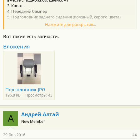
вместе с подножкой, целиком)
3. Капот
4. Передний бампер
5. Подголовник заднего сидения (кожаный, серого цвета)
Нажмите для раскрытия...
Вот такие есть запчасти.
Буду очень признателен за помощь в поиске этих вещей.
Вложения
Подголовник.JPG
196,8 KB
Просмотры: 43
Андрей-Алтай
А
New Member
29 Янв 2016
#4