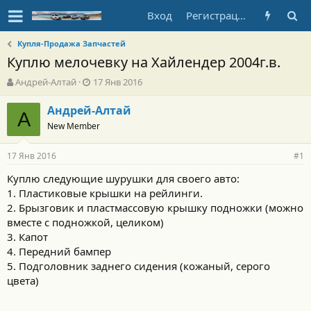
Вход
Регистрация
Купля-Продажа Запчастей
Куплю мелочевку на Хайлендер 2004г.в.
А
Д
Андрей-Алтай
17 Янв 2016
в
а
т
т
Андрей-Алтай
А
о
а
New Member
р
н
т
а
17 Янв 2016
е
ч
#1
м
а
Куплю следующие шурушки для своего авто:
ы
л
1. Пластиковые крышки на рейлинги.
а
2. Брызговик и пластмассовую крышку подножки (можно
вместе с подножкой, целиком)
3. Капот
4. Передний бампер
5. Подголовник заднего сидения (кожаный, серого
цвета)