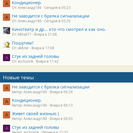
Кондиционер.
А
От: Александр186
Сегодня в 05:23
Не заводится с брелка сигнализации
А
От: Александр186
Сегодня в 05:20
Кинотеатр и др... кто что смотрел и как оно.
От: Mihail71
Вчера в 21:06
Пошутим?
От: aMster
Вчера в 17:08
Стук из задней головы
A
От: avchumik
Вчера в 11:42
Новые темы
Не заводится с брелка сигнализации
А
Автор: Александр186
Вчера в 06:29
Кондиционер.
А
Автор: Александр186
Вчера в 06:13
Живет своей жизнью )
А
Автор: Александр186
Вчера в 06:03
Стук из задней головы
A
Автор: avchumik
Пятница в 21:32