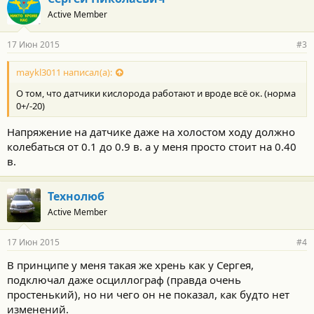
о
Active Member
д
а
р
17 Июн 2015
#3
н
о
с
maykl3011 написал(а):
т
О том, что датчики кислорода работают и вроде всё ок. (норма
и
:
0+/-20)
Напряжение на датчике даже на холостом ходу должно
колебаться от 0.1 до 0.9 в. а у меня просто стоит на 0.40
в.
Технолюб
Active Member
17 Июн 2015
#4
В принципе у меня такая же хрень как у Сергея,
подключал даже осциллограф (правда очень
простенький), но ни чего он не показал, как будто нет
изменений.