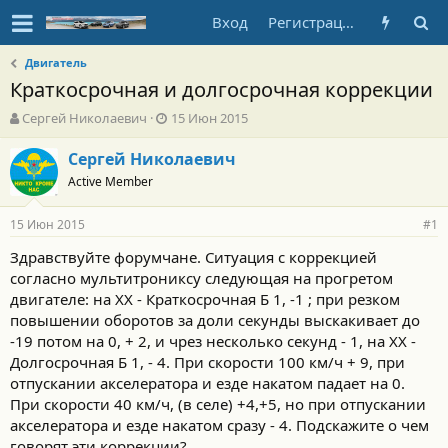
Вход
Регистрация
Двигатель
Краткосрочная и долгосрочная коррекции
А
Д
Сергей Николаевич
15 Июн 2015
в
а
т
т
Сергей Николаевич
о
а
Active Member
р
н
т
а
15 Июн 2015
е
ч
#1
м
а
Здравствуйте форумчане. Ситуация с коррекцией
ы
л
согласно мультитрониксу следующая на прогретом
а
двигателе: на ХХ - Краткосрочная Б 1, -1 ; при резком
повышении оборотов за доли секунды выскакивает до
-19 потом на 0, + 2, и чрез несколько секунд - 1, на ХХ -
Долгосрочная Б 1, - 4. При скорости 100 км/ч + 9, при
отпускании акселератора и езде накатом падает на 0.
При скорости 40 км/ч, (в селе) +4,+5, но при отпускании
акселератора и езде накатом сразу - 4. Подскажите о чем
говорят эти коррекции?