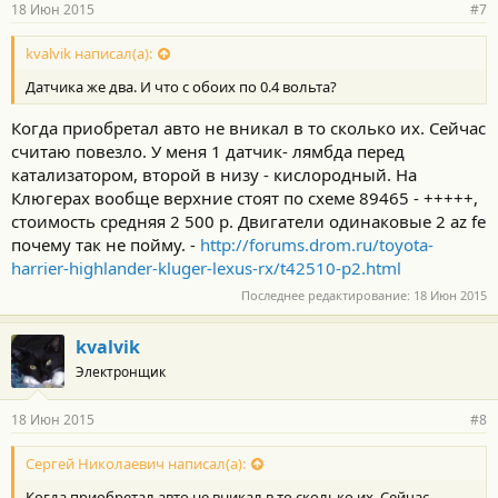
18 Июн 2015
#7
kvalvik написал(а):
Датчика же два. И что с обоих по 0.4 вольта?
Когда приобретал авто не вникал в то сколько их. Сейчас
считаю повезло. У меня 1 датчик- лямбда перед
катализатором, второй в низу - кислородный. На
Клюгерах вообще верхние стоят по схеме 89465 - +++++,
стоимость средняя 2 500 р. Двигатели одинаковые 2 az fe
почему так не пойму. -
http://forums.drom.ru/toyota-
harrier-highlander-kluger-lexus-rx/t42510-p2.html
Последнее редактирование:
18 Июн 2015
kvalvik
Электронщик
18 Июн 2015
#8
Сергей Николаевич написал(а):
Когда приобретал авто не вникал в то сколько их. Сейчас