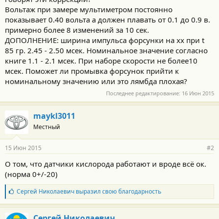
Вольтаж при замере мультиметром постоянно
показывает 0.40 вольта а должен плавать от 0.1 до 0.9 в.
примерно более 8 изменений за 10 сек.
ДОПОЛНЕНИЕ: ширина импульса форсунки на хх при t
85 гр. 2.45 - 2.50 мсек. Номинальное значение согласно
книге 1.1 - 2.1 мсек. При наборе скорости не более10
мсек. Поможет ли промывка форсунок прийти к
номинальному значению или это лямбда плохая?
Последнее редактирование:
16 Июн 2015
maykl3011
Местный
15 Июн 2015
#2
О том, что датчики кислорода работают и вроде всё ок.
(норма 0+/-20)
Б
Сергей Николаевич
выразил свою благодарность
л
а
г
Сергей Николаевич