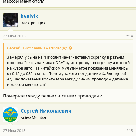
массой меняются?
kvalvik
Электронщик
27 Июл 2015
#14
Сергей Николаевич написал(а):
Замерял у сына на "Ниссан тиане" - вставил скрепку в разъем
провода "связь датчика с ЭБУ" один провод на скрепку а второй
на кузов авто. На китайском мультиметре показания менялись
от 0.15 до 085 вольта. Почему такого нет датчике Хайлендера?
А у Вас показания вольтметра между синим проводом датчика
и массой меняются?
Померьте между белым и синим проводами.
Сергей Николаевич
Active Member
27 Июл 2015
#15