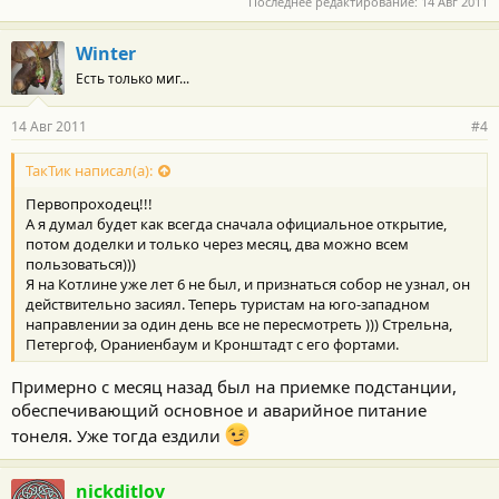
Последнее редактирование:
14 Авг 2011
Winter
Есть только миг...
14 Авг 2011
#4
ТакТик написал(а):
Первопроходец!!!
А я думал будет как всегда сначала официальное открытие,
потом доделки и только через месяц, два можно всем
пользоваться)))
Я на Котлине уже лет 6 не был, и признаться собор не узнал, он
действительно засиял. Теперь туристам на юго-западном
направлении за один день все не пересмотреть ))) Стрельна,
Петергоф, Ораниенбаум и Кронштадт с его фортами.
Примерно с месяц назад был на приемке подстанции,
обеспечивающий основное и аварийное питание
тонеля. Уже тогда ездили
nickditlov