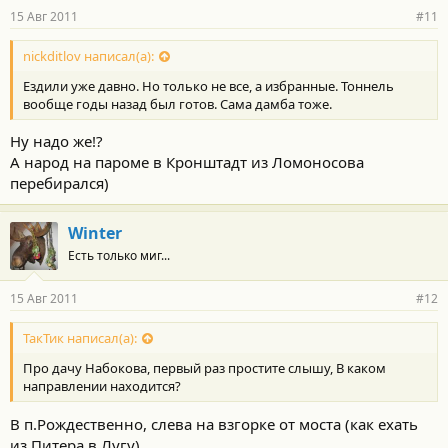
15 Авг 2011
#11
nickditlov написал(а):
Ездили уже давно. Но только не все, а избранные. Тоннель
вообще годы назад был готов. Сама дамба тоже.
Ну надо же!?
А народ на пароме в Кронштадт из Ломоносова
перебирался)
Winter
Есть только миг...
15 Авг 2011
#12
ТакТик написал(а):
Про дачу Набокова, первый раз простите слышу, В каком
направлении находится?
В п.Рождественно, слева на взгорке от моста (как ехать
из Питера в Лугу).