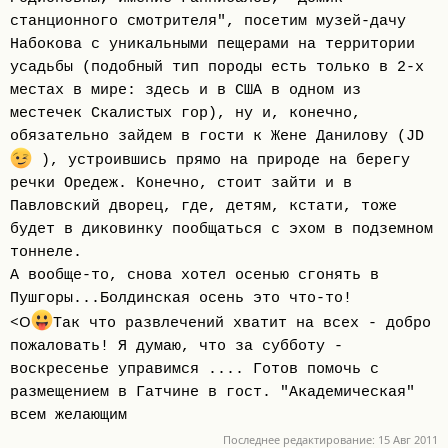
станционного смотрителя", посетим музей-дачу
Набокова с уникальными пещерами на территории
усадьбы (подобный тип породы есть только в 2-х
местах в мире: здесь и в США в одном из
местечек Скалистых гор), ну и, конечно,
обязательно зайдем в гости к Жене Данилову (JD
), устроившись прямо на природе на берегу
речки Оредеж. Конечно, стоит зайти и в
Павловский дворец, где, детям, кстати, тоже
будет в диковинку пообщаться с эхом в подземном
тоннеле.
А вообще-то, снова хотел осенью сгонять в
Пушгоры...Болдинская осень это что-то!
<O
Так что развлечений хватит на всех - добро
пожаловать! Я думаю, что за субботу -
воскресенье управимся .... Готов помочь с
размещением в Гатчине в гост. "Академическая"
всем желающим
Последнее редактирование:
15 Авг 2011