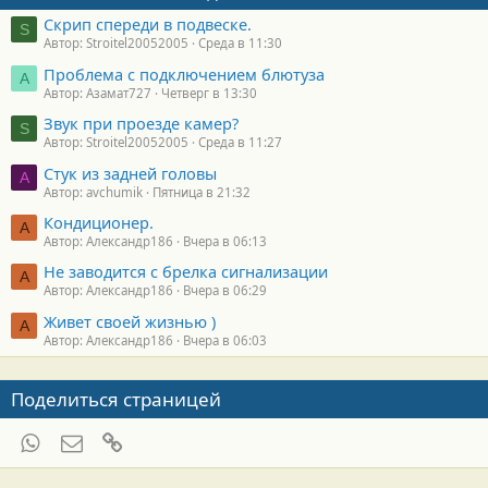
Скрип спереди в подвеске.
S
Автор: Stroitel20052005
Среда в 11:30
Проблема с подключением блютуза
А
Автор: Азамат727
Четверг в 13:30
Звук при проезде камер?
S
Автор: Stroitel20052005
Среда в 11:27
Стук из задней головы
A
Автор: avchumik
Пятница в 21:32
Кондиционер.
А
Автор: Александр186
Вчера в 06:13
Не заводится с брелка сигнализации
А
Автор: Александр186
Вчера в 06:29
Живет своей жизнью )
А
Автор: Александр186
Вчера в 06:03
Поделиться страницей
WhatsApp
Электронная почта
Ссылка