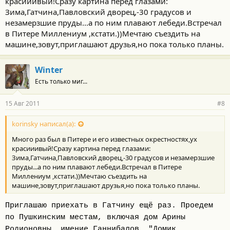
красииивый!Сразу картина перед глазами:
Зима,Гатчина,Павловский дворец,-30 градусов и
незамерзшие пруды...а по ним плавают лебеди.Встречал
в Питере Миллениум ,кстати.))Мечтаю съездить на
машине,зовут,приглашают друзья,но пока только планы.
Winter
Есть только миг...
15 Авг 2011
#8
korinsky написал(а):
Много раз был в Питере и его известных окрестностях,ух
красииивый!Сразу картина перед глазами:
Зима,Гатчина,Павловский дворец,-30 градусов и незамерзшие
пруды...а по ним плавают лебеди.Встречал в Питере
Миллениум ,кстати.))Мечтаю съездить на
машине,зовут,приглашают друзья,но пока только планы.
Приглашаю приехать в Гатчину ещё раз. Проедем
по Пушкинским местам, включая дом Арины
Родионовны, имение Ганнибалов, "Домик