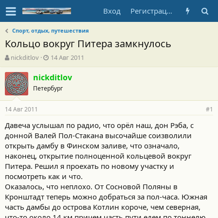
Вход
Регистрация
Спорт, отдых, путешествия
Кольцо вокруг Питера замкнулось
А
Д
nickditlov
14 Авг 2011
в
а
т
т
nickditlov
о
а
Петербург
р
н
т
а
14 Авг 2011
е
ч
#1
м
а
Давеча услышал по радио, что орёл наш, дон Рэба, с
ы
л
донной Валей Пол-Стакана высочайше соизволили
а
открыть дамбу в Финском заливе, что означало,
наконец, открытие полноценной кольцевой вокруг
Питера. Решил я проехать по новому участку и
посмотреть как и что.
Оказалось, что неплохо. От Сосновой Поляны в
Кронштадт теперь можно добраться за пол-часа. Южная
часть дамбы до острова Котлин короче, чем северная,
что-то около 14 км,причем часть пути едем по тоннелю