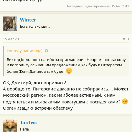
Последнее редактирование:
15 Авг 2011
Winter
Есть только миг...
15 Авг 2011
#13
korinsky написал(а):
Виктор,большое спасибо за приглашение!Непременно заскочу
и воспользуюсь Вашим предложением,как буду в Питере,тем
более Женя Данилов там будет
ОК, Дмитирй, договорились!
А вообще-то, Питерские дааавно не собирались.... Может
Московский регион, как наиболее активный, к нам
подтянеться и мы закатим покатушки с посиделками?
Организацию встречи обеспечу.
ТакТик
Папа