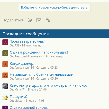
Войдите или зарегистрируйтесь для ответа.
WhatsApp
Электронная почта
Ссылка
Поделиться:
Последние сообщения
"Если завтра война."
A
От: ASB
14 мин. назад
С Днём рождения пепсикольщик!
А
От: Анатолий Иванович
19 мин. назад
Кондиционер.
А
От: Александр186
Сегодня в 05:23
Не заводится с брелка сигнализации
А
От: Александр186
Сегодня в 05:20
Кинотеатр и др... кто что смотрел и как оно.
От: Mihail71
Вчера в 21:06
Пошутим?
От: aMster
Вчера в 17:08
Стук из задней головы
A