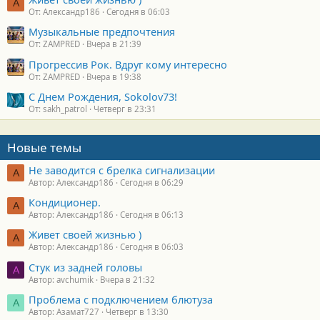
А
От: Александр186
Сегодня в 06:03
Музыкальные предпочтения
От: ZAMPRED
Вчера в 21:39
Прогрессив Рок. Вдруг кому интересно
От: ZAMPRED
Вчера в 19:38
С Днем Рождения, Sokolov73!
От: sakh_patrol
Четверг в 23:31
Новые темы
Не заводится с брелка сигнализации
А
Автор: Александр186
Сегодня в 06:29
Кондиционер.
А
Автор: Александр186
Сегодня в 06:13
Живет своей жизнью )
А
Автор: Александр186
Сегодня в 06:03
Стук из задней головы
A
Автор: avchumik
Вчера в 21:32
Проблема с подключением блютуза
А
Автор: Азамат727
Четверг в 13:30