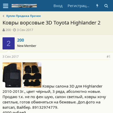
Вход
Регистрация
Купля-Продажа Прочее
Ковры ворсовые 3D Toyota Highlander 2
А
Д
200
3 Сен 2017
в
а
т
т
200
2
о
а
New Member
р
н
т
а
3 Сен 2017
е
ч
#1
м
а
ы
л
а
Ковры салона 3D для Highlander
2010-2013г., цвет чёрный, 3 ряда, абсолютно новые.
Продаю т.к. не по фен шую, салон светлый, ковры хочу
светлые, готов обменяться на бежевые. Доп.фото на
ватсап, Вайбер. 89132974779.
4000 рублей.