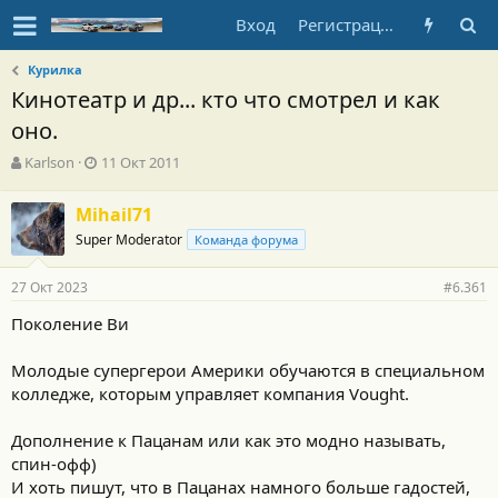
Вход
Регистрация
Курилка
Кинотеатр и др... кто что смотрел и как
оно.
А
Д
Karlson
11 Окт 2011
в
а
т
т
Mihail71
о
а
Super Moderator
р
н
Команда форума
т
а
е
ч
27 Окт 2023
#6.361
м
а
ы
л
Поколение Ви
а
Молодые супергерои Америки обучаются в специальном
колледже, которым управляет компания Vought.
Дополнение к Пацанам или как это модно называть,
спин-офф)
И хоть пишут, что в Пацанах намного больше гадостей,