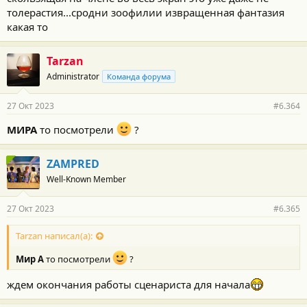
толерастия...сродни зоофилии извращенная фантазия
какая то
Tarzan
Administrator
Команда форума
27 Окт 2023
#6.364
МИРА
то посмотрели
?
ZAMPRED
Well-Known Member
27 Окт 2023
#6.365
Tarzan написал(а):
Мир А
то посмотрели
?
ждем окончания работы сценариста для начала