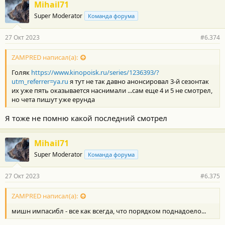
Mihail71
Super Moderator
Команда форума
27 Окт 2023
#6.374
ZAMPRED написал(а):
Голяк
https://www.kinopoisk.ru/series/1236393/?
utm_referrer=ya.ru
я тут не так давно анонсировал 3-й сезонтак
их уже пять оказывается наснимали ...сам еще 4 и 5 не смотрел,
но чета пишут уже ерунда
Я тоже не помню какой последний смотрел
Mihail71
Super Moderator
Команда форума
27 Окт 2023
#6.375
ZAMPRED написал(а):
мишн импасибл - все как всегда, что порядком поднадоело...