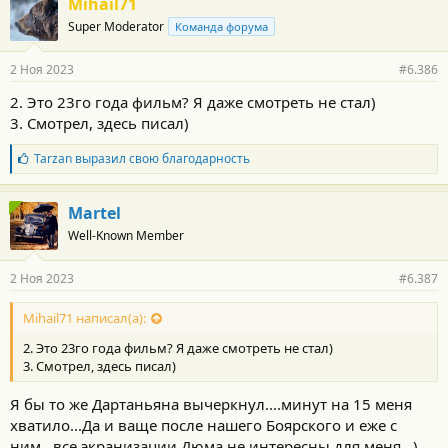
Mihail71
о
Super Moderator
Команда форума
д
а
р
2 Ноя 2023
#6.386
н
о
2. Это 23го года фильм? Я даже смотреть не стал)
с
3. Смотрел, здесь писал)
т
и
:
Б
Tarzan
выразил свою благодарность
л
а
г
Martel
о
Well-Known Member
д
а
р
2 Ноя 2023
#6.387
н
о
с
Mihail71 написал(а):
т
2. Это 23го года фильм? Я даже смотреть не стал)
и
:
3. Смотрел, здесь писал)
Я бы то же Дартаньяна вычеркнул....минут на 15 меня
хватило...Да и ваще после нашего Боярского и еже с
ним...все экранизации Дюма не интересны для меня...)