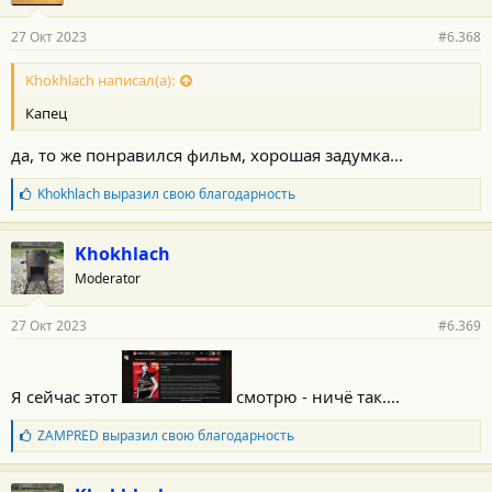
а
р
27 Окт 2023
#6.368
н
о
с
Khokhlach написал(а):
т
Капец
и
:
да, то же понравился фильм, хорошая задумка...
Б
Khokhlach
выразил свою благодарность
л
а
г
Khokhlach
о
Moderator
д
а
р
27 Окт 2023
#6.369
н
о
с
т
Я сейчас этот
смотрю - ничё так....
и
:
Б
ZAMPRED
выразил свою благодарность
л
а
г