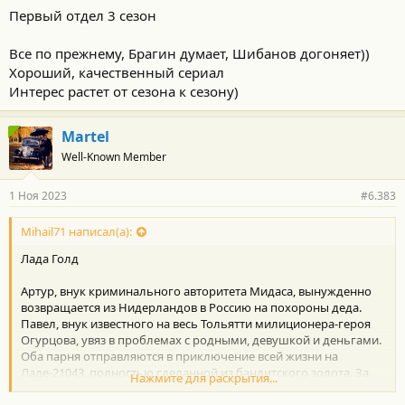
Первый отдел 3 сезон
Все по прежнему, Брагин думает, Шибанов догоняет))
Хороший, качественный сериал
Интерес растет от сезона к сезону)
Martel
Well-Known Member
1 Ноя 2023
#6.383
Mihail71 написал(а):
Лада Голд
Артур, внук криминального авторитета Мидаса, вынужденно
возвращается из Нидерландов в Россию на похороны деда.
Павел, внук известного на весь Тольятти милиционера-героя
Огурцова, увяз в проблемах с родными, девушкой и деньгами.
Оба парня отправляются в приключение всей жизни на
Ладе-21043, полностью сделанной из бандитского золота. За
Нажмите для раскрытия...
машиной и ребятами охотятся только что вышедшие из
тюрьмы главари трех бандитских группировок — Лысый, Буба