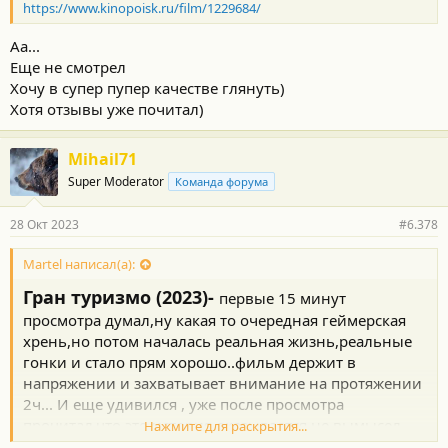
https://www.kinopoisk.ru/film/1229684/
Аа...
Еще не смотрел
Хочу в супер пупер качестве глянуть)
Хотя отзывы уже почитал)
Mihail71
Super Moderator
Команда форума
28 Окт 2023
#6.378
Martel написал(а):
Гран туризмо (2023)-
первые 15 минут
просмотра думал,ну какая то очередная геймерская
хрень,но потом началась реальная жизнь,реальные
гонки и стало прям хорошо..фильм держит в
напряжении и захватывает внимание на протяжении
2ч... И еще удивился , уже после просмотра
прочитал,что это история оказывается не вымысел
Нажмите для раскрытия...
сценариста,а была такая реально создана "GT