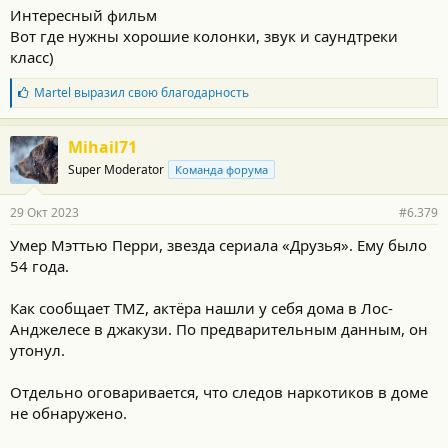
Интересный фильм
Academy», помогавшая геймерам становиться
Вот где нужны хорошие колонки, звук и саундтреки
профессиональными гонщиками. И главный герой
класс)
реальный чел, геймер
Янн Марденборо
, который
стал профессиональным гонщиком ...
Б
Martel
выразил свою благодарность
л
а
г
Mihail71
о
Super Moderator
Команда форума
д
а
р
29 Окт 2023
#6.379
н
о
Умер Мэттью Перри, звезда сериала «Друзья». Ему было
с
54 года.
т
и
:
Как сообщает TMZ, актёра нашли у себя дома в Лос-
Анджелесе в джакузи. По предварительным данным, он
утонул.
Отдельно оговаривается, что следов наркотиков в доме
не обнаружено.