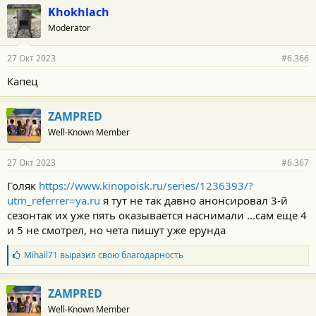
Khokhlach
Moderator
27 Окт 2023
#6.366
Капец
ZAMPRED
Well-Known Member
27 Окт 2023
#6.367
Голяк
https://www.kinopoisk.ru/series/1236393/?
utm_referrer=ya.ru
я тут не так давно анонсировал 3-й
сезонтак их уже пять оказывается наснимали ...сам еще 4
и 5 не смотрел, но чета пишут уже ерунда
Б
Mihail71
выразил свою благодарность
л
а
г
ZAMPRED
о
Well-Known Member
д