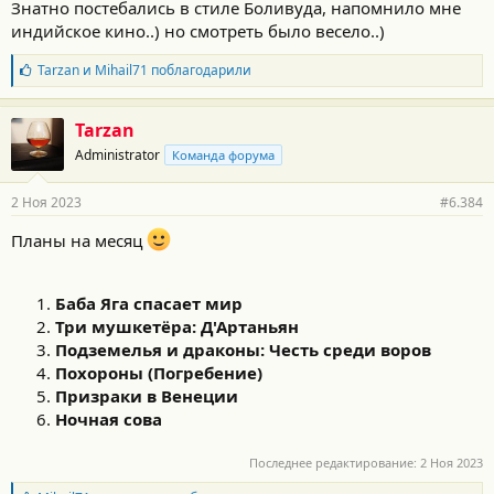
Знатно постебались в стиле Боливуда, напомнило мне
и Гришка-певец, а также беспредельщик Шамрай, который
индийское кино..) но смотреть было весело..)
пойдет на все, чтобы вернуть себе золото, влияние и власть.
Б
Tarzan
и
Mihail71
поблагодарили
Актерский состав бомба))
л
И сериал огонь)))
а
г
Tarzan
о
Administrator
Команда форума
д
а
р
2 Ноя 2023
#6.384
н
о
Планы на месяц
с
т
и
:
Баба Яга спасает мир
Три мушкетёра: Д'Артаньян
Подземелья и драконы: Честь среди воров
Похороны (Погребение)
Призраки в Венеции
Ночная сова
Последнее редактирование:
2 Ноя 2023