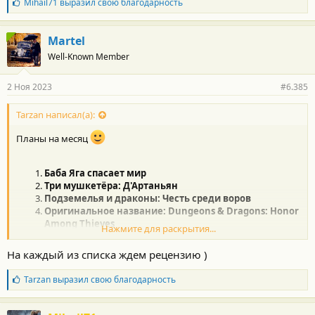
Б
Mihail71
выразил свою благодарность
л
а
г
Martel
о
Well-Known Member
д
а
р
2 Ноя 2023
#6.385
н
о
с
Tarzan написал(а):
т
и
Планы на месяц
:
Баба Яга спасает мир
Три мушкетёра: Д'Артаньян
Подземелья и драконы: Честь среди воров
Оригинальное название: Dungeons & Dragons: Honor
Among Thieves
Нажмите для раскрытия...
Похороны (Погребение)
Призраки в Венеции
На каждый из списка ждем рецензию )
Оригинальное название: A Haunting in Venice
Ночная сова
Б
Tarzan
выразил свою благодарность
л
а
г