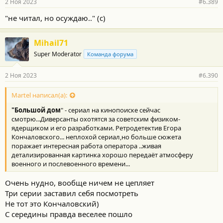
2 Ноя 2023
#6.389
н
о
"не читал, но осуждаю.." (с)
с
т
и
Mihail71
:
Super Moderator
Команда форума
2 Ноя 2023
#6.390
Martel написал(а):
"Большой дом
" - сериал на кинопоиске сейчас
смотрю...Диверсанты охотятся за советским физиком-
ядерщиком и его разработками. Ретродетектив Егора
Кончаловского... неплохой сериал,но больше сюжета
поражает интересная работа оператора ..живая
детализированная картинка хорошо передаёт атмосферу
военного и послевоенного времени...
Очень нудно, вообще ничем не цепляет
Три серии заставил себя посмотреть
Не тот это Кончаловский)
С середины правда веселее пошло