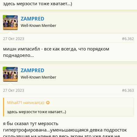
здесь мерзости тоже хватает...)
ZAMPRED
Well-Known Member
27 Окт 2023
#6.362
мишн импасибл - все как всегда, что порядком
поднадоело...
ZAMPRED
Well-Known Member
27 Окт 2023
#6.363
Mihail71 написал(а):
здесь мерзости тоже хватает...)
я бы сказал тут мерзость
гипертрофирована...уменьшающаяся девка подросток
скользящая на члене во весь экран это уже даже не