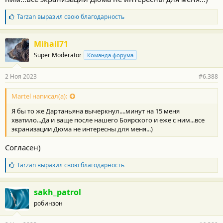
Б
Tarzan
выразил свою благодарность
л
а
г
Mihail71
о
Super Moderator
Команда форума
д
а
р
2 Ноя 2023
#6.388
н
о
с
Martel написал(а):
т
Я бы то же Дартаньяна вычеркнул....минут на 15 меня
и
:
хватило...Да и ваще после нашего Боярского и еже с ним...все
экранизации Дюма не интересны для меня...)
Согласен)
Б
Tarzan
выразил свою благодарность
л
а
г
sakh_patrol
о
робинзон
д
а
р