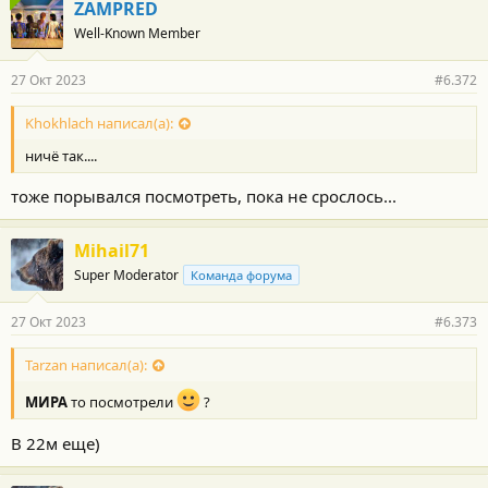
ZAMPRED
Well-Known Member
27 Окт 2023
#6.372
Khokhlach написал(а):
ничё так....
тоже порывался посмотреть, пока не срослось...
Mihail71
Super Moderator
Команда форума
27 Окт 2023
#6.373
Tarzan написал(а):
МИРА
то посмотрели
?
В 22м еще)