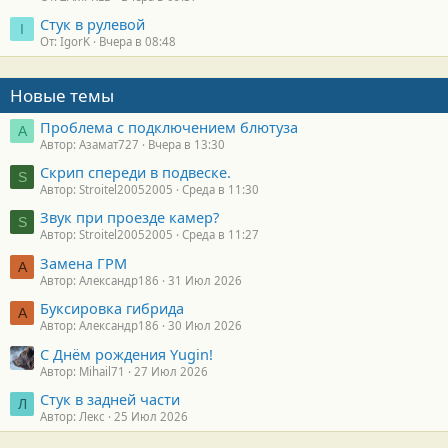
Стук в рулевой
I
От: IgorK
Вчера в 08:48
Новые темы
Проблема с подключением блютуза
А
Автор: Азамат727
Вчера в 13:30
Скрип спереди в подвеске.
S
Автор: Stroitel20052005
Среда в 11:30
Звук при проезде камер?
S
Автор: Stroitel20052005
Среда в 11:27
Замена ГРМ
А
Автор: Александр186
31 Июл 2026
Буксировка гибрида
А
Автор: Александр186
30 Июл 2026
С Днём рождения Yugin!
Автор: Mihail71
27 Июл 2026
Стук в задней части
Л
Автор: Лекс
25 Июл 2026