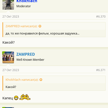
Khokhlach
о
Moderator
д
а
р
27 Окт 2023
#6.370
н
о
с
ZAMPRED написал(а):
т
да, то же понравился фильм, хорошая задумка...
и
:
Какой?
ZAMPRED
Well-Known Member
27 Окт 2023
#6.371
Khokhlach написал(а):
Какой?
Капец