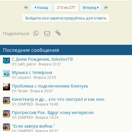
First
Last
Назад
213 из 277
Вперёд
Войдите или зарегистрируйтесь для ответа.
WhatsApp
Электронная почта
Ссылка
Поделиться:
Последние сообщения
С Днем Рождения, Sokolov73!
От: sakh_patrol
Вчера в 23:31
Музыка с телефона
От: swyazist
Вчера в 22:03
Проблема с подключением блютуза
От: Tarzan
Вчера в 20:47
Кинотеатр и др... кто что смотрел и как оно.
От: ZAMPRED
Вчера в 18:48
Прогрессив Рок. Вдруг кому интересно
От: ZAMPRED
Вчера в 18:24
"Если завтра война."
От: ZAMPRED
Вчера в 09:37