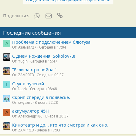
WhatsApp
Электронная почта
Ссылка
Поделиться:
Последние сообщения
Проблема с подключением блютуза
А
От: Азамат727
Сегодня в 17:04
С Днем Рождения, Sokolov73!
От: Yugin
Сегодня в 15:47
"Если завтра война."
От: ZAMPRED
Сегодня в 09:37
Стук в рулевой
I
От: IgorK
Сегодня в 08:48
Скрип спереди в подвеске.
От: swyazist
Вчера в 22:28
аккумулятор 45H
А
От: Александр186
Вчера в 20:37
Кинотеатр и др... кто что смотрел и как оно.
От: ZAMPRED
Вчера в 17:03