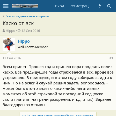
Вход
Регистрация
Часто задаваемые вопросы
Каско от вск
А
Д
Hippo
12 Сен 2016
в
а
т
т
Hippo
о
а
Well-Known Member
р
н
т
а
12 Сен 2016
е
ч
#1
м
а
Всем привет! Прошел год и пришла пора продлять полис
ы
л
каско. Все предыдущие годы страховался в вск, вроде все
а
устраивало. В принципе, и в этом году собираюсь идти к
ним. Но на всякий случай решил задать вопрос здесь -
может быть кто-то знает о каких-либо негативных
моментах об этой страховой за последний год (хуже
стали платить, на грани разорения, и т.д. и т.п.). Заранее
благодарен за отзывы.
Войдите или зарегистрируйтесь для ответа.