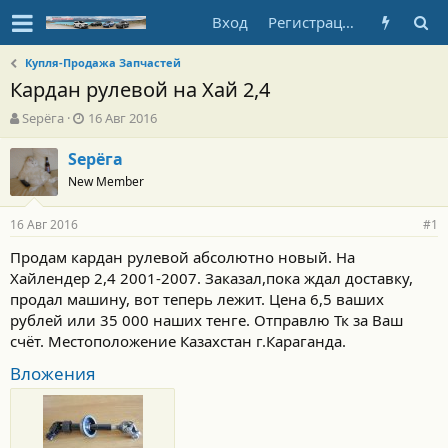
Вход
Регистрация
Купля-Продажа Запчастей
Кардан рулевой на Хай 2,4
А
Д
Sерёга
16 Авг 2016
в
а
т
т
Sерёга
о
а
New Member
р
н
т
а
16 Авг 2016
е
ч
#1
м
а
Продам кардан рулевой абсолютно новый. На
ы
л
Хайлендер 2,4 2001-2007. Заказал,пока ждал доставку,
а
продал машину, вот теперь лежит. Цена 6,5 ваших
рублей или 35 000 наших тенге. Отправлю Тк за Ваш
счёт. Местоположение Казахстан г.Караганда.
Вложения