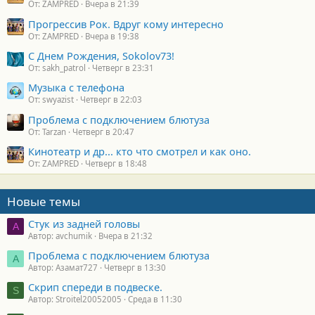
От: ZAMPRED
Вчера в 21:39
Прогрессив Рок. Вдруг кому интересно
От: ZAMPRED
Вчера в 19:38
С Днем Рождения, Sokolov73!
От: sakh_patrol
Четверг в 23:31
Музыка с телефона
От: swyazist
Четверг в 22:03
Проблема с подключением блютуза
От: Tarzan
Четверг в 20:47
Кинотеатр и др... кто что смотрел и как оно.
От: ZAMPRED
Четверг в 18:48
Новые темы
Стук из задней головы
A
Автор: avchumik
Вчера в 21:32
Проблема с подключением блютуза
А
Автор: Азамат727
Четверг в 13:30
Скрип спереди в подвеске.
S
Автор: Stroitel20052005
Среда в 11:30