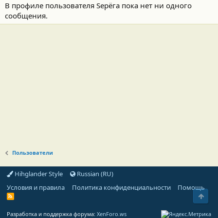
В профиле пользователя Sерёга пока нет ни одного
сообщения.
Пользователи
Hihglander Style
Russian (RU)
Условия и правила
Политика конфиденциальности
Помощь
Свер
R
S
S
Разработка и поддержка форума:
XenForo.ws