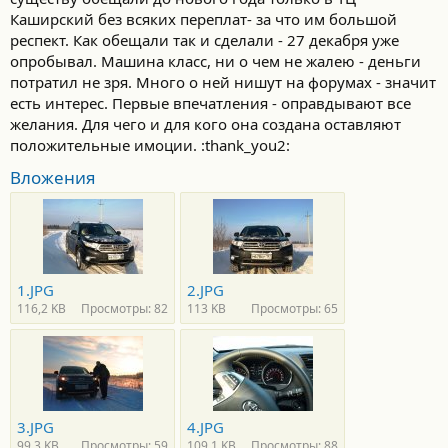
Каширский без всяких переплат- за что им большой
респект. Как обещали так и сделали - 27 декабря уже
опробывал. Машина класс, ни о чем не жалею - деньги
потратил не зря. Много о ней нишут на форумах - значит
есть интерес. Первые впечатления - оправдывают все
желания. Для чего и для кого она создана оставляют
положительные имоции. :thank_you2:
Вложения
1.JPG
2.JPG
116,2 KB
Просмотры: 82
113 KB
Просмотры: 65
3.JPG
4.JPG
99,3 KB
Просмотры: 59
109,1 KB
Просмотры: 88