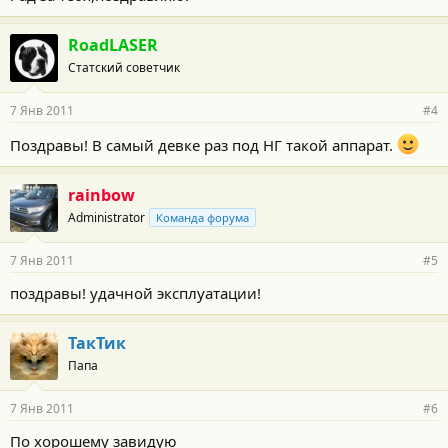
RoadLASER
Статский советчик
7 Янв 2011
#4
Поздравы! В самый девке раз под НГ такой аппарат.
rainbow
Administrator
Команда форума
7 Янв 2011
#5
поздравы! удачной эксплуатации!
ТакТик
Папа
7 Янв 2011
#6
По хорошему завидую