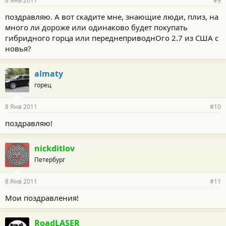
8 Янв 2011
#9
поздравляю. А вот скадите мне, знающие люди, плиз, на
много ли дороже или одинаково будет покупать
гибридного горца или переднеприводнОго 2.7 из США с
новья?
almaty
горец
8 Янв 2011
#10
поздравляю!
nickditlov
Петербург
8 Янв 2011
#11
Мои поздравления!
RoadLASER