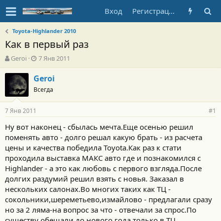
Вход
Регистрация
Toyota-Highlander 2010
Как в первый раз
А
Д
Geroi
7 Янв 2011
в
а
т
т
Geroi
о
а
Всегда
р
н
т
а
7 Янв 2011
е
ч
#1
м
а
Ну вот наконец - сбылась мечта.Еще осенью решил
ы
л
поменять авто - долго решал какую брать - из расчета
а
цены и качества победила Toyota.Как раз к стати
проходила выставка МАКС авто где и познакомился с
Highlander - а это как любовь с первого взгляда.После
долгих раздумий решил взять с новья. Заказал в
нескольких салонах.Во многих таких как ТЦ -
сокольники,шереметьево,измайлово - предлагали сразу
но за 2 ляма-на вопрос за что - отвечали за спрос.По
существу обещали до нового года только в ТЦ