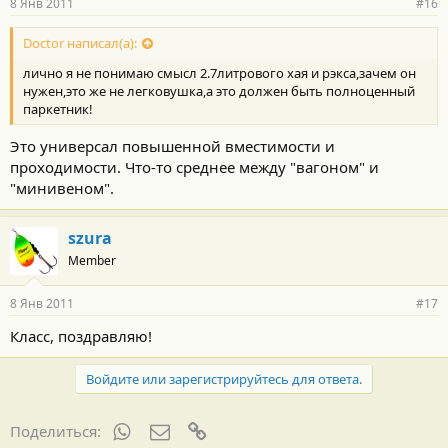
8 Янв 2011
#16
Doctor написал(а):
лично я не понимаю смысл 2.7литрового хая и рэкса,зачем он
нужен,это же не легковушка,а это должен быть полноценный
паркетник!
Это универсал повышенной вместимости и
проходимости. Что-то среднее между "вагоном" и
"минивеном".
szura
Member
8 Янв 2011
#17
Класс, поздравляю!
Войдите или зарегистрируйтесь для ответа.
WhatsApp
Электронная почта
Ссылка
Поделиться: