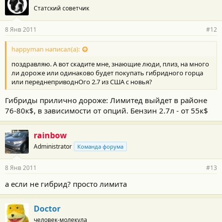
Статский советчик
8 Янв 2011
#12
happyman написал(а):
поздравляю. А вот скадите мне, знающие люди, плиз, на много
ли дороже или одинаково будет покупать гибридного горца
или переднеприводнОго 2.7 из США с новья?
Гибриды прилично дороже: Лимитед выйдет в районе
76-80к$, в зависимости от опций. Бензин 2.7л - от 55к$
rainbow
Administrator
Команда форума
8 Янв 2011
#13
а если не гибрид? просто лимита
Doctor
человек-молекула