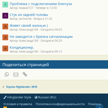
Проблема с подключением блютуза
А
Автор: Азамат727
Четверг в 13:30
Стук из задней головы
A
Автор: avchumik
Вчера в 21:32
Живет своей жизнью )
А
Автор: Александр186
Сегодня в 06:03
Не заводится с брелка сигнализации
А
Автор: Александр186
Сегодня в 06:29
Кондиционер.
А
Автор: Александр186
Сегодня в 06:13
Поделиться страницей
WhatsApp
Электронная почта
Ссылка
Toyota-Highlander 2010
Hihglander Style
Russian (RU)
Условия и правила
Политика конфиденциальности
Помощь