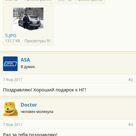
5.JPG
137,7 KB
Просмотры: 91
ASA
В думах.
7 Янв 2011
#2
Поздравляю! Хороший подарок к НГ!
Doctor
человек-молекула
7 Янв 2011
#3
Рад за тебя,поздравляю!