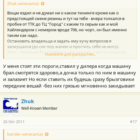
Zhuk написал(а):
Вощм ездил и не думал ни о каком тюнинге кроме как о
предстоящей смене резины и тут на тебе - вчера толкался в
пробке от ТТК до ТЦ "Город" с каким то серым как и мой
Хайлендером с номером вроде 706, но чорт.. он был именно
таким как надо.
Остановить владельца и задать ему кучу вопросов я
засмущался (до сих пор жалею и простить себе не могу).
Итог - передние брызговики я уже заказал, а вот по порогам
Нажмите для раскрытия...
нужно понять какие.
У него были вроде таких
У меня стоят эти пороги,ставил у дилера когда машину
но они есть турецкие TOHI.47.0010 и винбо WINBO №
брал.смотрятся здорово,а дочка только по ним в машину
B88H091002A1
и залазиет Но если ставить их будешь сразу брызговики
я фик знает какие были на том авто, но как смотрелись мне
передние вешай -без них грязью мгновенно закидывает
понра.
Парни у кого есть такие пороги отпишитесь, ну или фотками
закидайте.
Zhuk
Оч интересно.
Well-Known Member
:yes3:
26 Окт 2011
#17
bander написал(а):