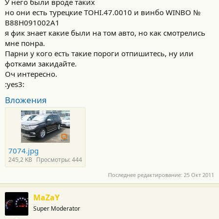
У него были вроде таких
но они есть турецкие TOHI.47.0010 и винбо WINBO №
B88H091002A1
я фик знает какие были на том авто, но как смотрелись
мне понра.
Парни у кого есть такие пороги отпишитесь, ну или
фотками закидайте.
Оч интересно.
:yes3:
Вложения
7074.jpg
245,2 KB
Просмотры: 444
Последнее редактирование:
25 Окт 2011
MaZaY
Super Moderator