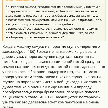
брызговики заказал, сегодня сгонял в сокольники, у них там в
шоуруме стоит с брызговиками, но без порогов - ваще секас.
даже если не решусь на пороги, с брызговиками уже лучше.
а фотки можешь прикрепить или мне на и-меил прислать, плз?
а еще вопрос -дитю понятно пороги удобно.
а взрослому? все такие сегодня залез через порог в праду, ну
прямо скажем непривычно, а хайлендер еще ниже, в него
вообще неудобно наверное залезать?
Когда в машину сажусь на порог не ступаю-через него
залезаю,(рост 180).Брюки не пачкаю.Но когда возли
двери лужа, с порогом лучше садиться,наступив на
него.Зато когда вылезаешь,если левой ногой сразу на
землю становишся всегда штаниной порог задеваешь,но
у нас на кресле боковой поддержки нет, так что можно
повернутся всем телом влево и как по ступеньке сойти
ступив на порог-и все чисто.А вобще когда я их ставил
думал только о внешнем виде-машина и вправду
преобразилась,а когда брызговики передние повесил
ваще классно стало-БЛЕСТЯТ.Насчет фоток постараюсь
узнать как это делается-насчет компьютеров не очень
силен.