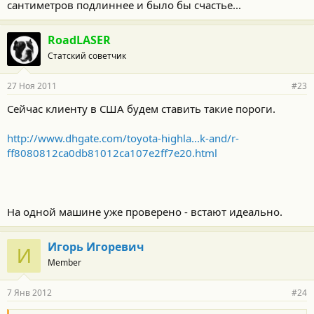
сантиметров подлиннее и было бы счастье...
RoadLASER
Статский советчик
27 Ноя 2011
#23
Сейчас клиенту в США будем ставить такие пороги.
http://www.dhgate.com/toyota-highla...k-and/r-
ff8080812ca0db81012ca107e2ff7e20.html
На одной машине уже проверено - встают идеально.
Игорь Игоревич
И
Member
7 Янв 2012
#24