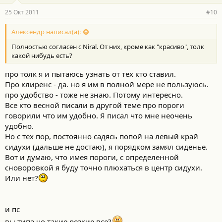
25 Окт 2011
#10
Алексендр написал(а):
Полностью согласен с Niral. От них, кроме как "красиво", толк
какой нибудь есть?
про толк я и пытаюсь узнать от тех кто ставил.
Про клиренс - да. но я им в полной мере не пользуюсь.
про удобство - тоже не знаю. Потому интересно.
Все кто весной писали в другой теме про пороги
говорили что им удобно. Я писал что мне неочень
удобно.
Но с тех пор, постоянно садясь попой на левый край
сидухи (дальше не достаю), я порядком замял сиденье.
Вот и думаю, что имея пороги, с определенной
сноворовкой я буду точно плюхаться в центр сидухи.
Или нет?
и пс
вы типа чо такие резкие все?