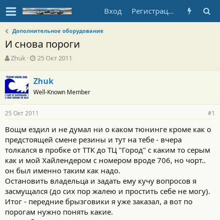
Вход
Регистрация
Дополнительное оборудование
И снова пороги
А
Д
Zhuk
25 Окт 2011
в
а
т
т
Zhuk
о
а
Well-Known Member
р
н
т
а
е
ч
25 Окт 2011
#1
м
а
ы
л
Вощм ездил и не думал ни о каком тюнинге кроме как о
а
предстоящей смене резины и тут на тебе - вчера
толкался в пробке от ТТК до ТЦ "Город" с каким то серым
как и мой Хайлендером с номером вроде 706, но чорт..
он был именно таким как надо.
Остановить владельца и задать ему кучу вопросов я
засмущался (до сих пор жалею и простить себе не могу).
Итог - передние брызговики я уже заказал, а вот по
порогам нужно понять какие.