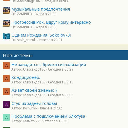
От: Александр186
Сегодня в 06:03
Музыкальные предпочтения
От: ZAMPRED
Вчера в 21:39
Прогрессив Рок. Вдруг кому интересно
От: ZAMPRED
Вчера в 19:38
С Днем Рождения, Sokolov73!
От: sakh_patrol
Четверг в 23:31
Новые темы
Не заводится с брелка сигнализации
А
Автор: Александр186
Сегодня в 06:29
Кондиционер.
А
Автор: Александр186
Сегодня в 06:13
Живет своей жизнью )
А
Автор: Александр186
Сегодня в 06:03
Стук из задней головы
A
Автор: avchumik
Вчера в 21:32
Проблема с подключением блютуза
А
Автор: Азамат727
Четверг в 13:30