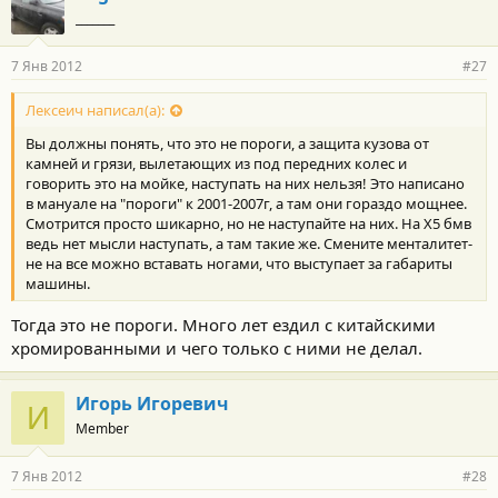
_______
7 Янв 2012
#27
Лексеич написал(а):
Вы должны понять, что это не пороги, а защита кузова от
камней и грязи, вылетающих из под передних колес и
говорить это на мойке, наступать на них нельзя! Это написано
в мануале на "пороги" к 2001-2007г, а там они гораздо мощнее.
Смотрится просто шикарно, но не наступайте на них. На Х5 бмв
ведь нет мысли наступать, а там такие же. Смените менталитет-
не на все можно вставать ногами, что выступает за габариты
машины.
Тогда это не пороги. Много лет ездил с китайскими
хромированными и чего только с ними не делал.
Игорь Игоревич
И
Member
7 Янв 2012
#28