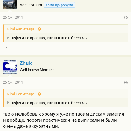
Administrator
Команда форума
25 Окт 2011
#5
Niral написал(а):
И нифига не красиво, как цыгане в блестках
+1
Zhuk
Well-Known Member
25 Окт 2011
#6
Niral написал(а):
И нифига не красиво, как цыгане в блестках
твою нелюбовь к хрому я уже по твоим дискам заметил
и вообще, пороги практически не выпирали и были
очень даже аккуратными.