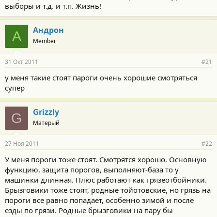
выборы и т.д. и т.п. Жизнь!
Андрон
А
Member
31 Окт 2011
#21
у меня такие стоят пароги очень хорошие смотряться
супер
Grizzly
G
Матерый
27 Ноя 2011
#22
У меня пороги тоже стоят. Смотрятся хорошо. Основную
функцию, защита порогов, выполняют-база то у
машинки длинная. Плюс работают как грязеотбойники.
Брызговики тоже стоят, родные тойотовские, но грязь на
пороги все равно попадает, особенно зимой и после
езды по грязи. Родные брызговики на пару бы