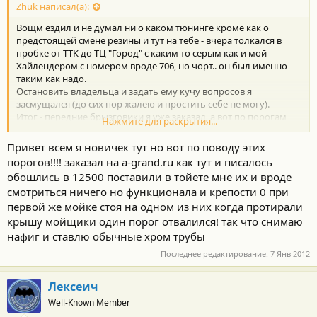
Zhuk написал(а):
Вощм ездил и не думал ни о каком тюнинге кроме как о
предстоящей смене резины и тут на тебе - вчера толкался в
пробке от ТТК до ТЦ "Город" с каким то серым как и мой
Хайлендером с номером вроде 706, но чорт.. он был именно
таким как надо.
Остановить владельца и задать ему кучу вопросов я
засмущался (до сих пор жалею и простить себе не могу).
Итог - передние брызговики я уже заказал, а вот по порогам
Нажмите для раскрытия...
нужно понять какие.
У него были вроде таких
Привет всем я новичек тут но вот по поводу этих
но они есть турецкие TOHI.47.0010 и винбо WINBO №
порогов!!!! заказал на a-grand.ru как тут и писалось
B88H091002A1
обошлись в 12500 поставили в тойете мне их и вроде
я фик знает какие были на том авто, но как смотрелись мне
смотриться ничего но функционала и крепости 0 при
понра.
Парни у кого есть такие пороги отпишитесь, ну или фотками
первой же мойке стоя на одном из них когда протирали
закидайте.
крышу мойщики один порог отвалился! так что снимаю
Оч интересно.
нафиг и ставлю обычные хром трубы
:yes3:
Последнее редактирование:
7 Янв 2012
Лексеич
Well-Known Member