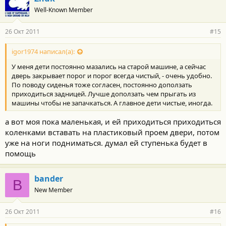
Well-Known Member
26 Окт 2011
#15
igor1974 написал(а):
У меня дети постоянно мазались на старой машине, а сейчас
дверь закрывает порог и порог всегда чистый, - очень удобно.
По поводу сиденья тоже согласен, постоянно доползать
приходиться задницей. Лучше доползать чем прыгать из
машины чтобы не запачкаться. А главное дети чистые, иногда.
а вот моя пока маленькая, и ей приходиться приходиться
коленками вставать на пластиковый проем двери, потом
уже на ноги подниматься. думал ей ступенька будет в
помощь
bander
B
New Member
26 Окт 2011
#16