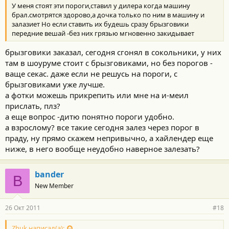
У меня стоят эти пороги,ставил у дилера когда машину
брал.смотрятся здорово,а дочка только по ним в машину и
залазиет Но если ставить их будешь сразу брызговики
передние вешай -без них грязью мгновенно закидывает
брызговики заказал, сегодня сгонял в сокольники, у них
там в шоуруме стоит с брызговиками, но без порогов -
ваще секас. даже если не решусь на пороги, с
брызговиками уже лучше.
а фотки можешь прикрепить или мне на и-меил
прислать, плз?
а еще вопрос -дитю понятно пороги удобно.
а взрослому? все такие сегодня залез через порог в
праду, ну прямо скажем непривычно, а хайлендер еще
ниже, в него вообще неудобно наверное залезать?
bander
B
New Member
26 Окт 2011
#18
Zhuk написал(а):