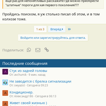
еще раз для непонятливых расскажите где можно преобрести
"штатные" пороги для хая первого поколения???
Пройдись поиском, я уж столько писал об этом, и в том
колхозе тоже.
Last
1 из 3
Вперёд
Войдите или зарегистрируйтесь для ответа.
WhatsApp
Электронная почта
Ссылка
Поделиться:
Последние сообщения
Стук из задней головы
A
От: avchumik
9 мин. назад
Не заводится с брелка сигнализации
От: swyazist
Сегодня в 09:23
Кондиционер.
А
От: Александр186
Сегодня в 06:13
Живет своей жизнью )
А