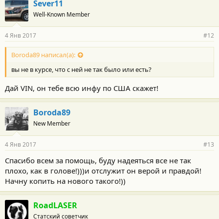
Sever11
Well-Known Member
4 Янв 2017
#12
Boroda89 написал(а):
вы не в курсе, что с ней не так было или есть?
Дай VIN, он тебе всю инфу по США скажет!
Boroda89
New Member
4 Янв 2017
#13
Спасибо всем за помощь, буду надеяться все не так
плохо, как в голове!)))и отслужит он верой и правдой!
Начну копить на нового такого!))
RoadLASER
Статский советчик