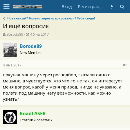
Вход
Регистрация
Новенький? Только зарегистрировался? Тебе сюда!
И ещё вопросик
А
Д
Boroda89
4 Янв 2017
в
а
т
т
Boroda89
о
а
New Member
р
н
т
а
4 Янв 2017
е
ч
#1
м
а
пркупал машину через росподбор, сказали одно о
ы
л
машине, а чувствуется, что что-то не так, оч интересует
а
меня вопрос, какой у меня привод, нигде не указано, а
ползти под машину нету возможности, как можно
узнать?
RoadLASER
Статский советчик