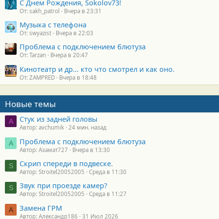
С Днем Рождения, Sokolov73!
От: sakh_patrol
Вчера в 23:31
Музыка с телефона
От: swyazist
Вчера в 22:03
Проблема с подключением блютуза
От: Tarzan
Вчера в 20:47
Кинотеатр и др... кто что смотрел и как оно.
От: ZAMPRED
Вчера в 18:48
Новые темы
Стук из задней головы
A
Автор: avchumik
24 мин. назад
Проблема с подключением блютуза
А
Автор: Азамат727
Вчера в 13:30
Скрип спереди в подвеске.
S
Автор: Stroitel20052005
Среда в 11:30
Звук при проезде камер?
S
Автор: Stroitel20052005
Среда в 11:27
Замена ГРМ
А
Автор: Александр186
31 Июл 2026