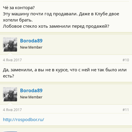
Чё за контора?
Эту машину почти год продавали. Даже в Клубе двое
хотели брать.
Лобовое стекло хоть заменили перед продажей?
Boroda89
New Member
4 Янв 2017
#10
Да, заменили, а вы не в курсе, что с ней не так было или
есть?
Boroda89
New Member
4 Янв 2017
#11
http://rospodbor.ru/