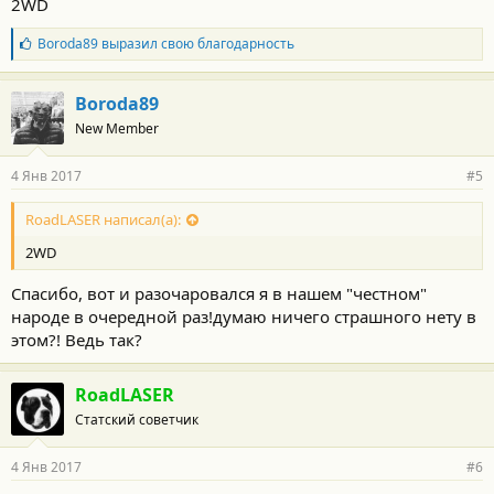
2WD
Б
Boroda89
выразил свою благодарность
л
а
г
Boroda89
о
New Member
д
а
р
4 Янв 2017
#5
н
о
с
RoadLASER написал(а):
т
2WD
и
:
Спасибо, вот и разочаровался я в нашем "честном"
народе в очередной раз!думаю ничего страшного нету в
этом?! Ведь так?
RoadLASER
Статский советчик
4 Янв 2017
#6