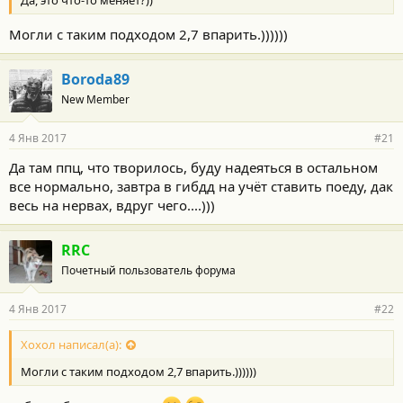
Да, это что-то меняет?))
Могли с таким подходом 2,7 впарить.))))))
Boroda89
New Member
4 Янв 2017
#21
Да там ппц, что творилось, буду надеяться в остальном
все нормально, завтра в гибдд на учёт ставить поеду, дак
весь на нервах, вдруг чего....)))
RRC
Почетный пользователь форума
4 Янв 2017
#22
Хохол написал(а):
Могли с таким подходом 2,7 впарить.))))))