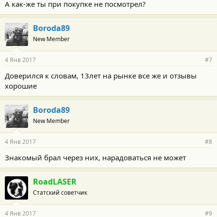
А как-же ты при покупке не посмотрел?
Boroda89
New Member
4 Янв 2017
#7
Доверился к словам, 13лет на рынке все же и отзывы
хорошие
Boroda89
New Member
4 Янв 2017
#8
Знакомый брал через них, нарадоваться не может
RoadLASER
Статский советчик
4 Янв 2017
#9