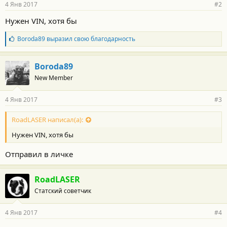
4 Янв 2017
#2
Нужен VIN, хотя бы
Б
Boroda89
выразил свою благодарность
л
а
г
Boroda89
о
New Member
д
а
р
4 Янв 2017
#3
н
о
с
RoadLASER написал(а):
т
Нужен VIN, хотя бы
и
:
Отправил в личке
RoadLASER
Статский советчик
4 Янв 2017
#4