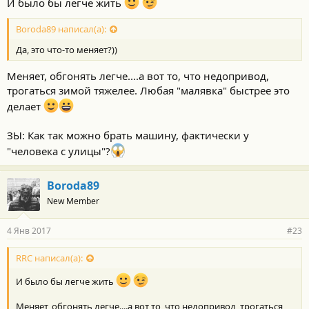
И было бы легче жить
Boroda89 написал(а):
Да, это что-то меняет?))
Меняет, обгонять легче....а вот то, что недопривод,
трогаться зимой тяжелее. Любая "малявка" быстрее это
делает
ЗЫ: Как так можно брать машину, фактически у
"человека с улицы"?
Boroda89
New Member
4 Янв 2017
#23
RRC написал(а):
И было бы легче жить
Меняет, обгонять легче....а вот то, что недопривод, трогаться