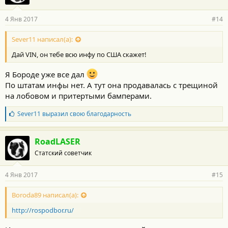
4 Янв 2017
#14
Sever11 написал(а):
Дай VIN, он тебе всю инфу по США скажет!
Я Бороде уже все дал
По штатам инфы нет. А тут она продавалась с трещиной
на лобовом и притертыми бамперами.
Б
Sever11
выразил свою благодарность
л
а
г
RoadLASER
о
Статский советчик
д
а
р
4 Янв 2017
#15
н
о
с
Boroda89 написал(а):
т
http://rospodbor.ru/
и
: