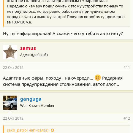
штатной головой, а с альтернативным ГУ заработала!
Переднюю камеру подключить к этому устройству почему то
не получилось, но все равно работает в принудительном
порядке. Фотки выложу завтра! Покупал коробочку примерно
за 100-130 у.е.
Ну ты нафаршировал! А скажи чего у тебя в авто нету?
samus
Админ(добрый)
22 Окт 2012
#11
Адаптивные фары, походу , на очереди...
Радарная
система предупреждения столкновения, автопилот...
ganguga
Well-Known Member
22 Окт 2012
#12
sakh_patrol написал(а):