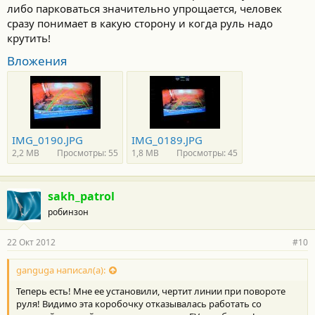
либо парковаться значительно упрощается, человек
сразу понимает в какую сторону и когда руль надо
крутить!
Вложения
IMG_0190.JPG
IMG_0189.JPG
2,2 MB
Просмотры: 55
1,8 MB
Просмотры: 45
sakh_patrol
робинзон
22 Окт 2012
#10
ganguga написал(а):
Теперь есть! Мне ее установили, чертит линии при повороте
руля! Видимо эта коробочку отказывалась работать со