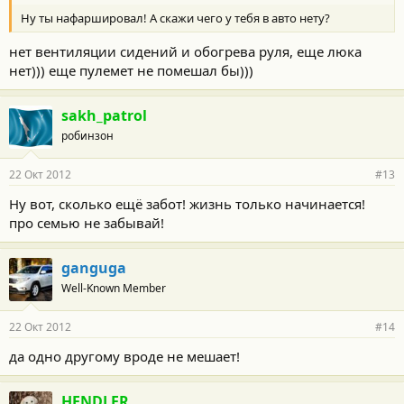
Ну ты нафаршировал! А скажи чего у тебя в авто нету?
нет вентиляции сидений и обогрева руля, еще люка
нет))) еще пулемет не помешал бы)))
sakh_patrol
робинзон
22 Окт 2012
#13
Ну вот, сколько ещё забот! жизнь только начинается!
про семью не забывай!
ganguga
Well-Known Member
22 Окт 2012
#14
да одно другому вроде не мешает!
HENDLER