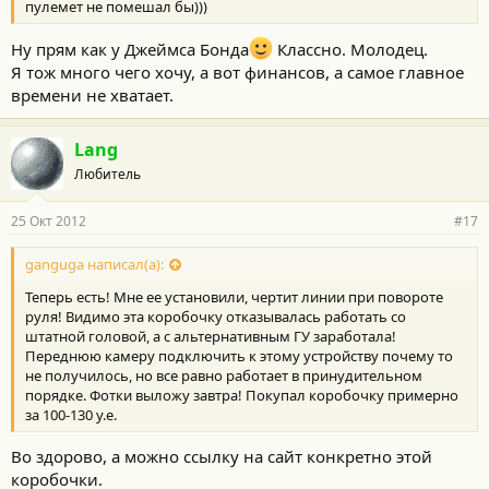
пулемет не помешал бы)))
Ну прям как у Джеймса Бонда
Классно. Молодец.
Я тож много чего хочу, а вот финансов, а самое главное
времени не хватает.
Lang
Любитель
25 Окт 2012
#17
ganguga написал(а):
Теперь есть! Мне ее установили, чертит линии при повороте
руля! Видимо эта коробочку отказывалась работать со
штатной головой, а с альтернативным ГУ заработала!
Переднюю камеру подключить к этому устройству почему то
не получилось, но все равно работает в принудительном
порядке. Фотки выложу завтра! Покупал коробочку примерно
за 100-130 у.е.
Во здорово, а можно ссылку на сайт конкретно этой
коробочки.