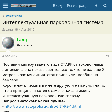
Вход
Регистрация
Электрика
Интеллектуальная парковочная система
А
Д
Lang
4 Авг 2012
в
а
т
т
Lang
о
а
Любитель
р
н
т
а
4 Авг 2012
е
ч
#1
м
а
Поставил камеру заднего вида СПАРК с парковочными
ы
л
линиями, а она показывает только то, что не дальше 2
а
метров, красная линия "стоп приплыли" вообще на
бампере...
Короче начал искать в инете другую и наткнулся на то,
что в принципе, и хотел с самого начала иметь -
Интеллектуальную парковочную систему.
Вопрос знатокам: какая лучше?
-
http://www.avtoprofi.ru/Intro-INT-PS-1.html
или