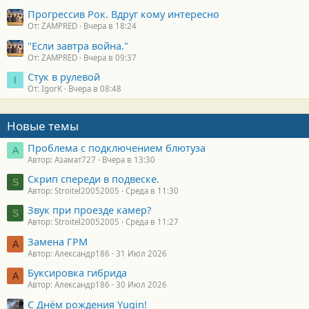
Прогрессив Рок. Вдруг кому интересно
От: ZAMPRED
Вчера в 18:24
"Если завтра война."
От: ZAMPRED
Вчера в 09:37
Стук в рулевой
I
От: IgorK
Вчера в 08:48
Новые темы
Проблема с подключением блютуза
А
Автор: Азамат727
Вчера в 13:30
Скрип спереди в подвеске.
S
Автор: Stroitel20052005
Среда в 11:30
Звук при проезде камер?
S
Автор: Stroitel20052005
Среда в 11:27
Замена ГРМ
А
Автор: Александр186
31 Июл 2026
Буксировка гибрида
А
Автор: Александр186
30 Июл 2026
С Днём рождения Yugin!