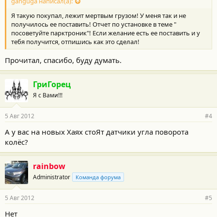
ganguga написал(а):
Я такую покупал, лежит мертвым грузом! У меня так и не
получилось ее поставить! Отчет по установке в теме "
посоветуйте парктроник"! Если желание есть ее поставить и у
тебя получится, отпишись как это сделал!
Прочитал, спасибо, буду думать.
ГриГорец
Я с Вами!!!
5 Авг 2012
#4
А у вас на новых Хаях стоЯт датчики угла поворота
колёс?
rainbow
Administrator
Команда форума
5 Авг 2012
#5
Нет