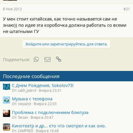
8 Ноя 2012
#21
У мен стоит китайская, как точно называется сам не
знаю)) по идее эта коробочка должна работать со всеми
не штатными ГУ
Войдите или зарегистрируйтесь для ответа.
WhatsApp
Электронная почта
Ссылка
Поделиться:
Последние сообщения
С Днем Рождения, Sokolov73!
От: sakh_patrol
Вчера в 23:31
Музыка с телефона
От: swyazist
Вчера в 22:03
Проблема с подключением блютуза
От: Tarzan
Вчера в 20:47
Кинотеатр и др... кто что смотрел и как оно.
От: ZAMPRED
Вчера в 18:48