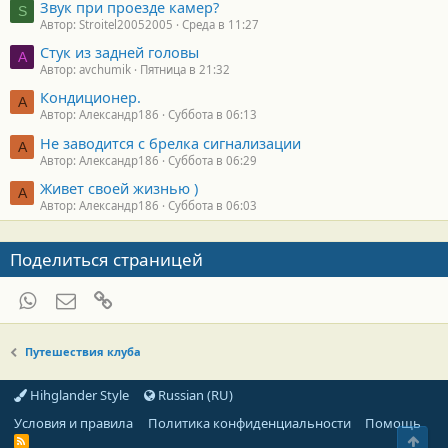
Звук при проезде камер?
S
Автор: Stroitel20052005
Среда в 11:27
Стук из задней головы
A
Автор: avchumik
Пятница в 21:32
Кондиционер.
А
Автор: Александр186
Суббота в 06:13
Не заводится с брелка сигнализации
А
Автор: Александр186
Суббота в 06:29
Живет своей жизнью )
А
Автор: Александр186
Суббота в 06:03
Поделиться страницей
WhatsApp
Электронная почта
Ссылка
Путешествия клуба
Hihglander Style
Russian (RU)
Условия и правила
Политика конфиденциальности
Помощь
Свер
R