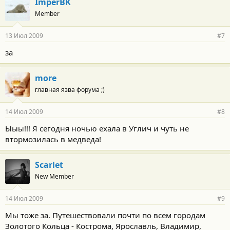
ImperBK
Member
13 Июл 2009
#7
за
more
главная язва форума ;)
14 Июл 2009
#8
Ыыы!!! Я сегодня ночью ехала в Углич и чуть не
втормозилась в медведа!
Scarlet
New Member
14 Июл 2009
#9
Мы тоже за. Путешествовали почти по всем городам
Золотого Кольца - Кострома, Ярославль, Владимир,