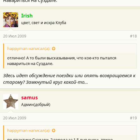
навариться на Суздале.
Irish
цвет, свет и искра Клуба
20 Июл 2009
#18
happyman написал(а):
отлично! А то были высказывания, что кое-кто пытался
навариться на Суздале.
Здесь идет обсуждение поездки или опять возвращаемся к
старому? Замкнутый круг какой-то...
samus
Админ(добрый)
20 Июл 2009
#19
happyman написал(а):
по практике Суздали, 2 города за 1,5 дня очень тяжко,