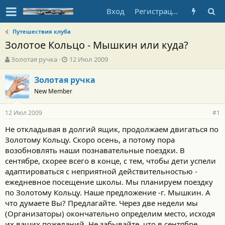
Вход
Регистрация
Путешествия клуба
Золотое Кольцо - Мышкин или куда?
А
Д
Золотая ручка
12 Июл 2009
в
а
т
т
Золотая ручка
о
а
New Member
р
н
т
а
12 Июл 2009
е
ч
#1
м
а
Не откладывая в долгий ящик, продолжаем двигаться по
ы
л
Золотому Кольцу. Скоро осень, а потому пора
а
возобновлять наши познавательные поездки. В
сентябре, скорее всего в конце, с тем, чтобы дети успели
адаптироваться с неприятной действительностью -
ежедневное посещение школы. Мы планируем поездку
по Золотому Кольцу. Наше предложение -г. Мышкин. А
что думаете Вы? Предлагайте. Через две недели мы
(Организаторы) окончательно определим место, исходя
их ваших пожеланий. Не забывайте, что в сентябре