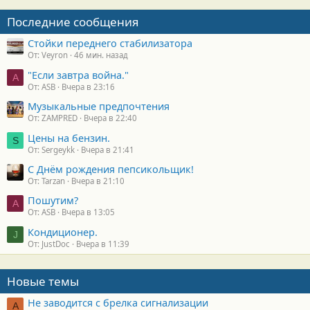
Последние сообщения
Стойки переднего стабилизатора
От: Veyron
46 мин. назад
"Если завтра война."
A
От: ASB
Вчера в 23:16
Музыкальные предпочтения
От: ZAMPRED
Вчера в 22:40
Цены на бензин.
S
От: Sergeykk
Вчера в 21:41
С Днём рождения пепсикольщик!
От: Tarzan
Вчера в 21:10
Пошутим?
A
От: ASB
Вчера в 13:05
Кондиционер.
J
От: JustDoc
Вчера в 11:39
Новые темы
Не заводится с брелка сигнализации
А