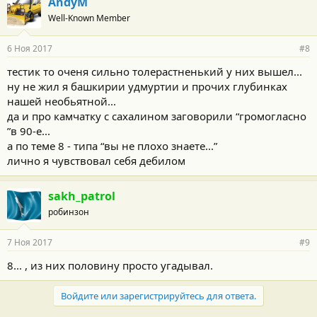
AndyM
Well-Known Member
6 Ноя 2017
#8
тестик то оченя сильно толерастненький у них вышел...
ну не жил я башкирии удмуртии и прочих глубинках
нашей необьятной...
да и про камчатку с сахалином заговорили “громогласно
”в 90-е...
а по теме 8 - типа “вы не плохо знаете...”
лично я чувствовал себя дебилом
sakh_patrol
робинзон
7 Ноя 2017
#9
8... , из них половину просто угадывал.
Войдите или зарегистрируйтесь для ответа.