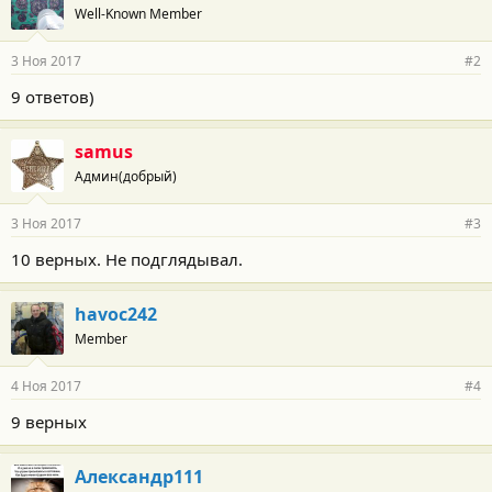
Well-Known Member
д
а
р
3 Ноя 2017
#2
н
о
9 ответов)
с
т
и
samus
:
Админ(добрый)
3 Ноя 2017
#3
10 верных. Не подглядывал.
havoc242
Member
4 Ноя 2017
#4
9 верных
Александр111