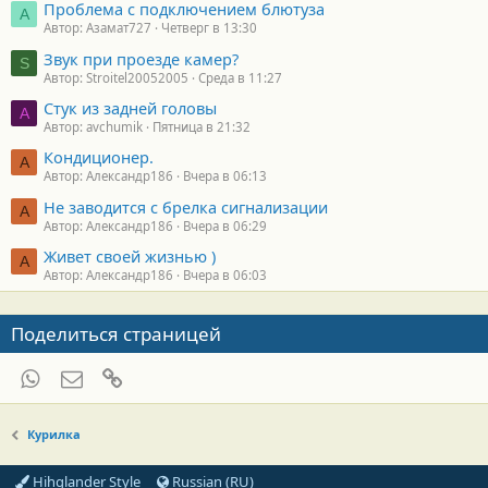
Проблема с подключением блютуза
А
Автор: Азамат727
Четверг в 13:30
Звук при проезде камер?
S
Автор: Stroitel20052005
Среда в 11:27
Стук из задней головы
A
Автор: avchumik
Пятница в 21:32
Кондиционер.
А
Автор: Александр186
Вчера в 06:13
Не заводится с брелка сигнализации
А
Автор: Александр186
Вчера в 06:29
Живет своей жизнью )
А
Автор: Александр186
Вчера в 06:03
Поделиться страницей
WhatsApp
Электронная почта
Ссылка
Курилка
Hihglander Style
Russian (RU)