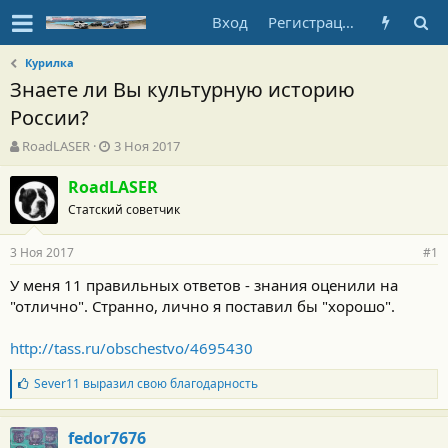
Вход
Регистрация
Курилка
Знаете ли Вы культурную историю
России?
А
Д
RoadLASER
3 Ноя 2017
в
а
т
т
RoadLASER
о
а
Статский советчик
р
н
т
а
3 Ноя 2017
е
ч
#1
м
а
У меня 11 правильных ответов - знания оценили на
ы
л
"отлично". Странно, лично я поставил бы "хорошо".
а
http://tass.ru/obschestvo/4695430
Б
Sever11
выразил свою благодарность
л
а
г
fedor7676
о