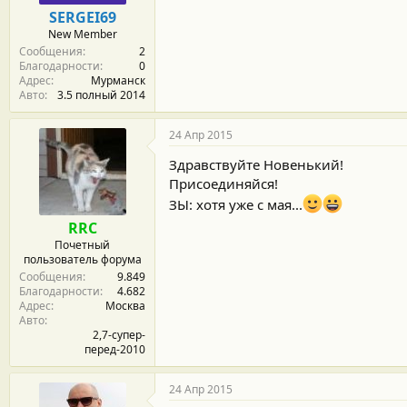
м
а
SERGEI69
ы
л
New Member
а
Сообщения
2
Благодарности
0
Адрес
Мурманск
Авто
3.5 полный 2014
24 Апр 2015
Здравствуйте Новенький!
Присоединяйся!
ЗЫ: хотя уже с мая...
RRC
Почетный
пользователь форума
Сообщения
9.849
Благодарности
4.682
Адрес
Москва
Авто
2,7-супер-
перед-2010
24 Апр 2015