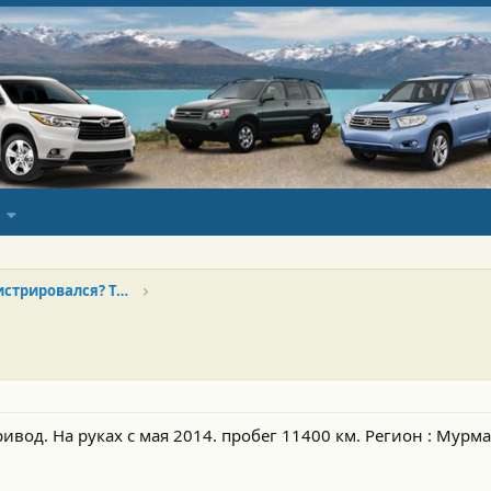
Новенький? Только зарегистрировался? Тебе сюда!
привод. На руках с мая 2014. пробег 11400 км. Регион : Мурма