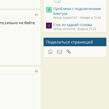
11:27
Проблема с подключением
А
блютуза
#5
Автор: Азамат727
Четверг в 13:30
то,сильно не бейте.
Стук из задней головы
A
Автор: avchumik
Вчера в 21:32
Поделиться страницей
WhatsApp
Электронная почта
Ссылка
#6