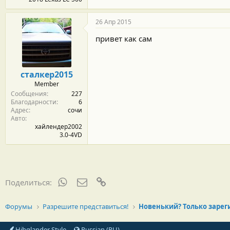
26 Апр 2015
привет как сам
сталкер2015
Member
Сообщения
227
Благодарности
6
Адрес
сочи
Авто
хайлендер2002
3.0-4VD
WhatsApp
Электронная почта
Ссылка
Поделиться:
Форумы
Разрешите представиться!
Hihglander Style
Russian (RU)