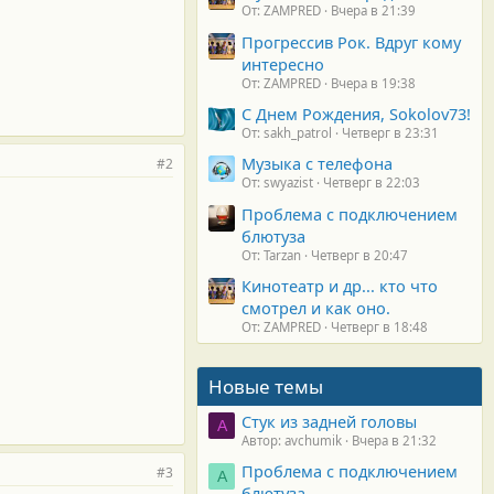
От: ZAMPRED
Вчера в 21:39
Прогрессив Рок. Вдруг кому
интересно
От: ZAMPRED
Вчера в 19:38
С Днем Рождения, Sokolov73!
От: sakh_patrol
Четверг в 23:31
Музыка с телефона
#2
От: swyazist
Четверг в 22:03
Проблема с подключением
блютуза
От: Tarzan
Четверг в 20:47
Кинотеатр и др... кто что
смотрел и как оно.
От: ZAMPRED
Четверг в 18:48
Новые темы
Стук из задней головы
A
Автор: avchumik
Вчера в 21:32
Проблема с подключением
#3
А
блютуза