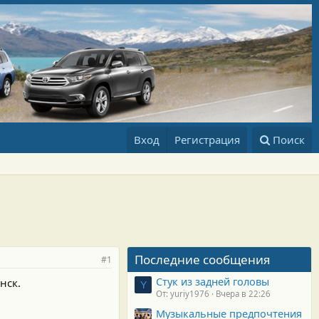
Вход
Регистрация
Поиск
Последние сообщения
#1
Стук из задней головы
нск.
Y
От: yuriy1976
Вчера в 22:26
Музыкальные предпочтения