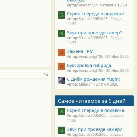
Автор: Азамат727
Четверг в 13:30
Скрип спереди в подвеске.
S
Автор: Stroitel20052005
Среда в
11:30
Звук при проезде камер?
S
Автор: Stroitel20052005
Среда в
11:27
Замена ГРМ
А
Автор: Александр186
31 Июл 2026
Буксировка гибрида
А
Автор: Александр186
30 Июл 2026
#4
С Днём рождения Yugin!
Автор: Mihail71
27 Июл 2026
Самое читаемое за 5 дней
Скрип спереди в подвеске.
S
Автор: Stroitel20052005
Среда в
11:30
Звук при проезде камер?
S
Автор: Stroitel20052005
Среда в