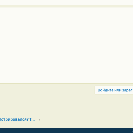
Войдите или зарег
Новенький? Только зарегистрировался? Тебе сюда!