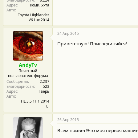
Благодарности
8.224
Адрес
Коми, Ухта
Авто
Toyota Highlander
V6 Lux 2014
24 Апр 2015
Приветствую! Присоединяйся!
AndyTv
Почетный
пользователь форума
Сообщения
2.237
Благодарности
523
Адрес
Тверь
Авто
HL 3.5 1H1 2014
El
26 Апр 2015
Всем привет!Это моя первая машина!