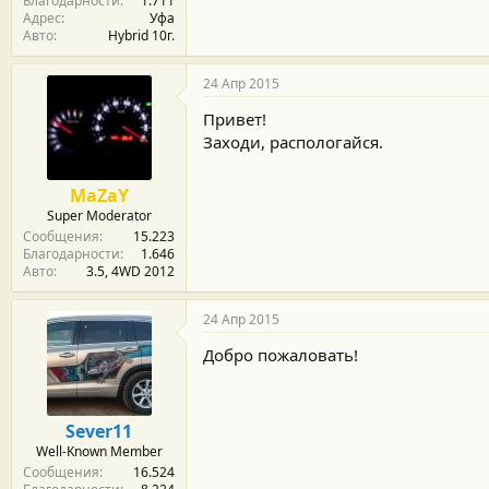
Благодарности
1.711
Адрес
Уфа
Авто
Hybrid 10г.
24 Апр 2015
Привет!
Заходи, распологайся.
MaZaY
Super Moderator
Сообщения
15.223
Благодарности
1.646
Авто
3.5, 4WD 2012
24 Апр 2015
Добро пожаловать!
Sever11
Well-Known Member
Сообщения
16.524