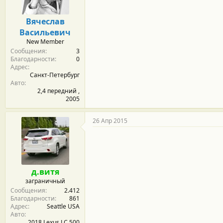
Вячеслав
Васильевич
New Member
Сообщения
3
Благодарности
0
Адрес
Санкт-Петербург
Авто
2,4 передний ,
2005
26 Апр 2015
д.витя
заграничный
Сообщения
2.412
Благодарности
861
Адрес
Seattle USA
Авто
2018 Lexus LC 500