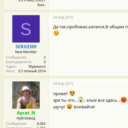
3.3 л 4WD 2003 г
Был..
24 Апр 2015
S
Да так,пробовал,катался.В общем 
SERGEI69
New Member
Сообщения
2
Благодарности
0
Адрес
Мурманск
Авто
3.5 полный 2014
24 Апр 2015
привет
зря ты это...
, злые все здесь...
шучу!
вливайся!
Ayrat_N
Hybridовод
Сообщения
4.082