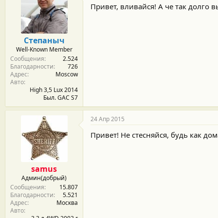
Привет, вливайся! А че так долго 
Степаныч
Well-Known Member
Сообщения
2.524
Благодарности
726
Адрес
Moscow
Авто
High 3,5 Lux 2014
Был. GAC S7
24 Апр 2015
Привет! Не стесняйся, будь как дом
samus
Админ(добрый)
Сообщения
15.807
Благодарности
5.521
Адрес
Москва
Авто