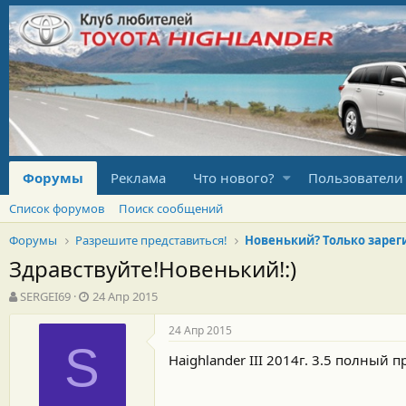
Форумы
Реклама
Что нового?
Пользователи
Список форумов
Поиск сообщений
Форумы
Разрешите представиться!
Здравствуйте!Новенький!:)
А
Д
SERGEI69
24 Апр 2015
в
а
т
т
24 Апр 2015
о
а
S
Haighlander III 2014г. 3.5 полный 
р
н
т
а
е
ч