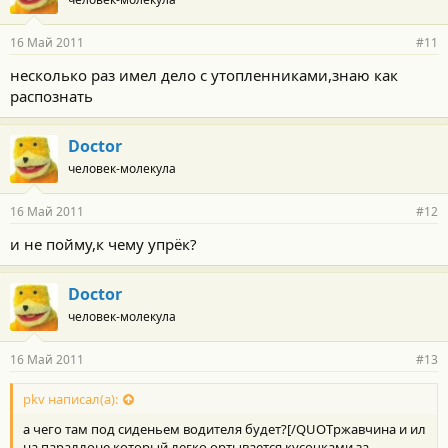
16 Май 2011
#11
несколько раз имел дело с утопленниками,знаю как
распознать
Doctor
человек-молекула
16 Май 2011
#12
и не пойму,к чему упрёк?
Doctor
человек-молекула
16 Май 2011
#13
pkv написал(а):
а чего там под сиденьем водителя будет?[/QUOTржавчина и ил
на параллоне,который легко ортывается кусочками,за