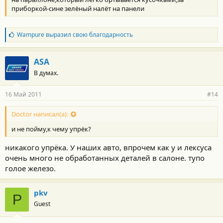
приборкой-сине зелёный налёт на панели
Б
Wampure
выразил свою благодарность
л
а
г
ASA
о
В думах.
д
а
р
16 Май 2011
#14
н
о
с
Doctor написал(а):
т
и не пойму,к чему упрёк?
и
:
никакого упрёка. У наших авто, впрочем как у и лексуса
очень много не обработанных деталей в салоне. тупо
голое железо.
pkv
P
Guest