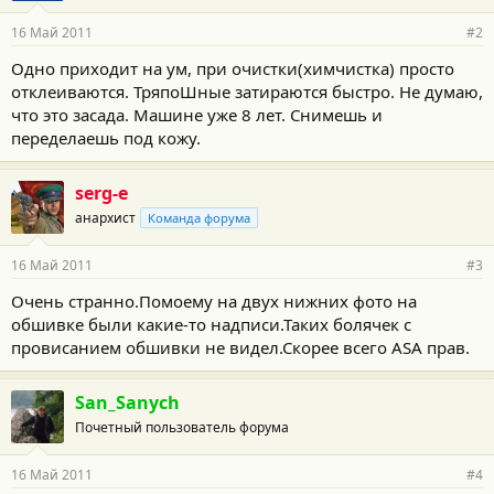
16 Май 2011
#2
Одно приходит на ум, при очистки(химчистка) просто
отклеиваются. ТряпоШные затираются быстро. Не думаю,
что это засада. Машине уже 8 лет. Снимешь и
переделаешь под кожу.
serg-e
анархист
Команда форума
16 Май 2011
#3
Очень странно.Помоему на двух нижних фото на
обшивке были какие-то надписи.Таких болячек с
провисанием обшивки не видел.Скорее всего ASA прав.
San_Sanych
Почетный пользователь форума
16 Май 2011
#4