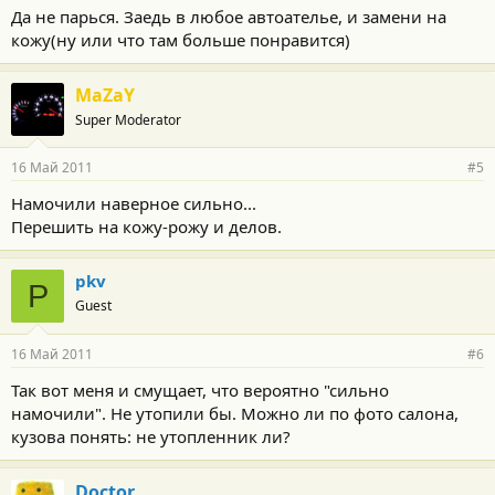
Да не парься. Заедь в любое автоателье, и замени на
кожу(ну или что там больше понравится)
MaZaY
Super Moderator
16 Май 2011
#5
Намочили наверное сильно...
Перешить на кожу-рожу и делов.
pkv
P
Guest
16 Май 2011
#6
Так вот меня и смущает, что вероятно "сильно
намочили". Не утопили бы. Можно ли по фото салона,
кузова понять: не утопленник ли?
Doctor