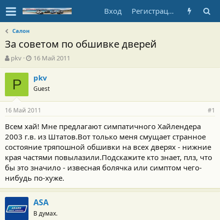
Вход
Регистрация
Салон
За советом по обшивке дверей
А
Д
pkv
16 Май 2011
в
а
т
т
pkv
P
о
а
Guest
р
н
т
а
16 Май 2011
е
ч
#1
м
а
Всем хай! Мне предлагают симпатичного Хайлендера
ы
л
2003 г.в. из Штатов.Вот только меня смущает странное
а
состояние тряпошной обшивки на всех дверях - нижние
края частями повылазили.Подскажите кто знает, плз, что
бы это значило - извесная болячка или симптом чего-
нибудь по-хуже.
ASA
В думах.