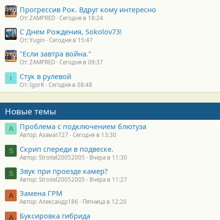
Прогрессив Рок. Вдруг кому интересно
От: ZAMPRED
Сегодня в 18:24
С Днем Рождения, Sokolov73!
От: Yugin
Сегодня в 15:47
"Если завтра война."
От: ZAMPRED
Сегодня в 09:37
Стук в рулевой
I
От: IgorK
Сегодня в 08:48
Новые темы
Проблема с подключением блютуза
А
Автор: Азамат727
Сегодня в 13:30
Скрип спереди в подвеске.
S
Автор: Stroitel20052005
Вчера в 11:30
Звук при проезде камер?
S
Автор: Stroitel20052005
Вчера в 11:27
Замена ГРМ
А
Автор: Александр186
Пятница в 12:20
Буксировка гибрида
А