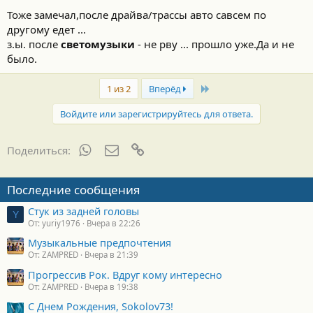
Тоже замечал,после драйва/трассы авто савсем по
другому едет ...
з.ы. после
светомузыки
- не рву ... прошло уже.Да и не
было.
Last
1 из 2
Вперёд
Войдите или зарегистрируйтесь для ответа.
WhatsApp
Электронная почта
Ссылка
Поделиться:
Последние сообщения
Стук из задней головы
Y
От: yuriy1976
Вчера в 22:26
Музыкальные предпочтения
От: ZAMPRED
Вчера в 21:39
Прогрессив Рок. Вдруг кому интересно
От: ZAMPRED
Вчера в 19:38
С Днем Рождения, Sokolov73!