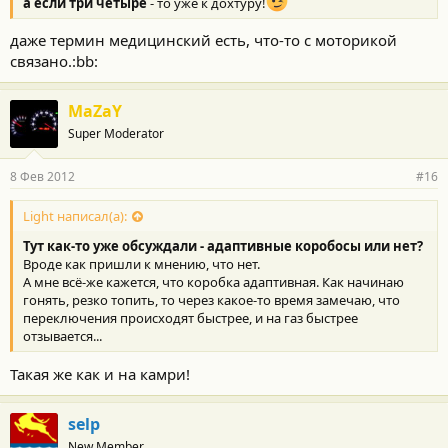
а если три четыре
- то уже к дохтуру!
даже термин медицинский есть, что-то с моторикой
связано.:bb:
MaZaY
Super Moderator
8 Фев 2012
#16
Light написал(а):
Тут как-то уже обсуждали - адаптивные коробосы или нет?
Вроде как пришли к мнению, что нет.
А мне всё-же кажется, что коробка адаптивная. Как начинаю
гонять, резко топить, то через какое-то время замечаю, что
переключения происходят быстрее, и на газ быстрее
отзывается...
Такая же как и на камри!
selp
New Member