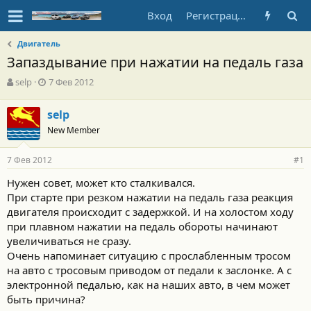
Вход
Регистрация
Двигатель
Запаздывание при нажатии на педаль газа
А
Д
selp
7 Фев 2012
в
а
т
т
selp
о
а
New Member
р
н
т
а
е
ч
7 Фев 2012
#1
м
а
ы
л
Нужен совет, может кто сталкивался.
а
При старте при резком нажатии на педаль газа реакция
двигателя происходит с задержкой. И на холостом ходу
при плавном нажатии на педаль обороты начинают
увеличиваться не сразу.
Очень напоминает ситуацию с прослабленным тросом
на авто с тросовым приводом от педали к заслонке. А с
электронной педалью, как на наших авто, в чем может
быть причина?