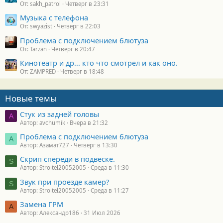
От: sakh_patrol
Четверг в 23:31
Музыка с телефона
От: swyazist
Четверг в 22:03
Проблема с подключением блютуза
От: Tarzan
Четверг в 20:47
Кинотеатр и др... кто что смотрел и как оно.
От: ZAMPRED
Четверг в 18:48
Новые темы
Стук из задней головы
A
Автор: avchumik
Вчера в 21:32
Проблема с подключением блютуза
А
Автор: Азамат727
Четверг в 13:30
Скрип спереди в подвеске.
S
Автор: Stroitel20052005
Среда в 11:30
Звук при проезде камер?
S
Автор: Stroitel20052005
Среда в 11:27
Замена ГРМ
А
Автор: Александр186
31 Июл 2026