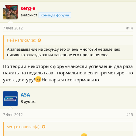
serg-e
анархист
Команда форума
7 Фев 2012
#14
Рей написал(а):
А запаздывание на секунду это очень много? Я не замечаю
никакого запаздывания наверное его просто нет:nea:
По теории некоторых форумчан:если успеваешь два раза
нажать на педаль газа - нормально,а если три четыре - то
уже к дохтуру!
Не парься все нормально.
ASA
В думах.
7 Фев 2012
#15
serg-e написал(а):