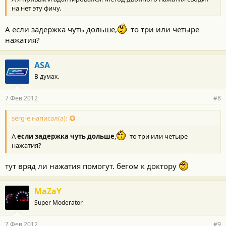
на нет эту фичу.
А если задержка чуть дольше,
то три или четыре
нажатия?
ASA
В думах.
7 Фев 2012
#8
serg-e написал(а):
А
если задержка чуть дольше
,
то три или четыре
нажатия?
тут вряд ли нажатия помогут. бегом к доктору
MaZaY
Super Moderator
7 Фев 2012
#9