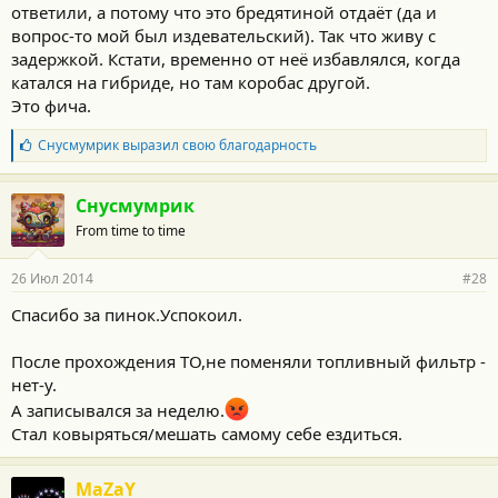
ответили, а потому что это бредятиной отдаёт (да и
вопрос-то мой был издевательский). Так что живу с
задержкой. Кстати, временно от неё избавлялся, когда
катался на гибриде, но там коробас другой.
Это фича.
Б
Снусмумрик
выразил свою благодарность
л
а
г
Снусмумрик
о
From time to time
д
а
р
26 Июл 2014
#28
н
о
Спасибо за пинок.Успокоил.
с
т
и
После прохождения ТО,не поменяли топливный фильтр -
:
нет-у.
А записывался за неделю.
Стал ковыряться/мешать самому себе ездиться.
MaZaY