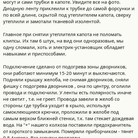
могут и сами трубки в капоте. Увидите все на фото.
Диодную ленту приклеили к трубке до самой форсунки и
по всей длине, скрытой под утеплителем капота, сверху
утеплили и замотали тканевой изолентой.
Главное при снятии утеплителя капота не поломать
клипсы. Их там 6 штук, на вид они одноразовые, мы
одну сломали, хоть и электрик-установщик обладает
навыками и приспособами.
Подключение сделано от подогрева зоны дворников,
они работают минимум 15-20 минут и выключаются.
Подняли крышку желоба, не снимая дворников, сняли
фишку с подогрева дворников , она по центру, оголили
провода и подключили. У ленты есть полярность иначе
не светит , т.е. не греет. Провода завели в желоб со
стороны где трубка уходит в крыло, используя
самоклеющиеся крючки, проложили в желобе под
самым верхом ближней стенки, т.к. там стекает дождевая
вода. На "+" нашего колхоза поставили предохранитель
от короткого замыкания. Померяли приборчиком - тянет
0.8 Ампера. Все скрутки пропаяли.