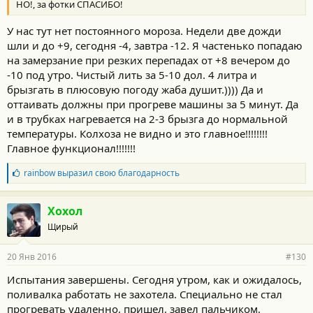
Посмотреть вложение 36699
Посмотреть вложение 36700
НО!, за фотки СПАСИБО!
Посмотреть вложение 36701
Посмотреть вложение 36702
Посмотреть вложение 36703
Посмотреть вложение 36704
У нас тут нет постоянного мороза. Недели две дожди
Посмотреть вложение 36705
Посмотреть вложение 36706
шли и до +9, сегодня -4, завтра -12. Я частенько попадаю
Посмотреть вложение 36707
на замерзание при резких перепадах от +8 вечером до
-10 под утро. Чистый лить за 5-10 дол. 4 литра и
брызгать в плюсовую погоду жаба душит.)))) Да и
оттаивать должны при прогреве машины за 5 минут. Да
и в трубках нагревается на 2-3 брызга до нормальной
температуры. Колхоза не видно и это главное!!!!!!!!
Главное функционал!!!!!!!
Б
rainbow
выразил свою благодарность
л
а
г
Хохол
о
Щирый
д
а
р
20 Янв 2016
#130
н
о
Испытания завершены. Сегодня утром, как и ожидалось,
с
поливалка работать не захотела. Специально не стал
т
и
прогревать удаленно, пришел, завел пальчиком.