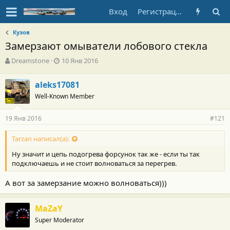
Вход
Регистрация
Кузов
Замерзают омыватели лобового стекла
А
Д
Dreamstone
10 Янв 2016
в
а
т
т
aleks17081
о
а
Well-Known Member
р
н
т
а
е
ч
19 Янв 2016
#121
м
а
ы
л
Tarzan написал(а):
а
Ну значит и цепь подогрева форсунок так же - если ты так
подключаешь и не стоит волноваться за перегрев.
А вот за замерзание можно волноваться)))
MaZaY
Super Moderator