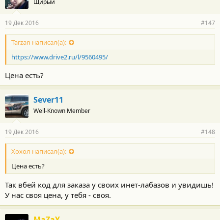
Щирый
д
а
р
19 Дек 2016
#147
н
о
с
Tarzan написал(а):
т
https://www.drive2.ru/l/9560495/
и
:
Цена есть?
Sever11
Well-Known Member
19 Дек 2016
#148
Хохол написал(а):
Цена есть?
Так вбей код для заказа у своих инет-лабазов и увидишь!
У нас своя цена, у тебя - своя.
MaZaY