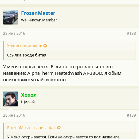
FrozenMaster
Well-Known Member
28 Янв 2016
#138
Хохол написал(а):
Ссылка вроде битая
У меня открывается. Если не открывается то вот
название: AlphaTherm HeatedWash AT-38OD, любым
поисковиком найти можно.
Хохол
Щирый
28 Янв 2016
#139
FrozenMaster написал(а):
У меня открывается. Если не открывается то вот название: