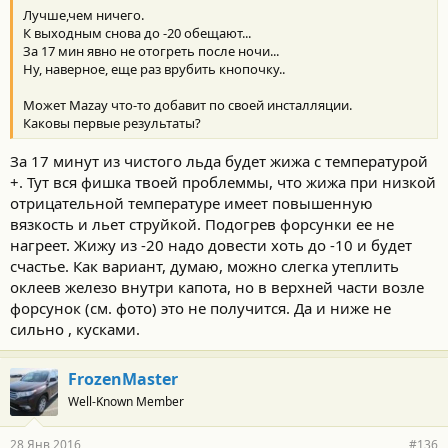
Лучше,чем ничего.
К выходным снова до -20 обещают...
За 17 мин явно не отогреть после ночи...
Ну, наверное, еще раз врубить кнопочку..
Может Mazay что-то добавит по своей инсталляции.
Каковы первые результаты?
За 17 минут из чистого льда будет жижа с температурой
+. Тут вся фишка твоей проблеммы, что жижа при низкой
отрицательной температуре имеет повышенную
вязкость и льет струйкой. Подогрев форсунки ее не
нагреет. Жижу из -20 надо довести хоть до -10 и будет
счастье. Как вариант, думаю, можно слегка утеплить
оклеев железо внутри капота, но в верхней части возле
форсунок (см. фото) это не получится. Да и ниже не
сильно , кусками.
FrozenMaster
Well-Known Member
28 Янв 2016
#136