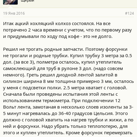
Щирый
19 Янв 2016
#124
Итак ацкий хохляцкий колхоз состоялся. На все
потрачено 2 часа времени с учетом, что по первому разу
и придумывали по ходу под кофе - это не долго.
Решил не трогать родные запчасти. Поэтому форсунки
не трогали и родные трубки. Купил трубку 3 метра за 0.5
дол. (за все 3), полметра осталось, купил утеплитель
самоклеющий для труб в рулоне 3 дол. (надо совсем
немного). Греть решил диодной лентой залитой в
силикон ширина 8 мм толщина примерно 3 мм, осталось
у меня с подсветки полки. 2.5 метра хватает с головой.
Сначала были проведены испытания этой ленты с
использованием термометра. При подключении 12
Вольт лента, замотаная в несколько слоев изоленты за 3-
5 минут нагревалась до 36-40 градусов Цельсия. Этого
должно с головой хватить на нагрев трубки и жижи, а по
ней и форсунки. Надо убрать только теплопотерю, для
этого и куплен утеплитель. Кроме форсунок перемерзать