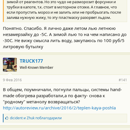
зимой от реагентов. Но это чудо не разморозит форсунки и
трубки в капоте, т.к. стоит в моторном отсеке. А главное, что
если пропустить мороз и не залить или не пробрызгать после
залива нужную жижу, то эту пластмаску разорвет льдом.
Понятно. Спасибо. Я лично даже летом лью летнюю
незамерзайку до -5С. А зимой лью то на чем написано до
-30С. Не вижу смысла лить воду, закупаюсь по 100 руб/5
литровую бутылку
TRUCK177
Well-Known Member
9 Фев 2016
#141
В общем, поумничали, погнули пальцы, системы hand-
made обогрева разработали,а по факту- снова к
"родному" метанолу возвращаться?
http://autoreview.ru/archive/2016/2/teplen-kaya-poshla
Б
dicident
и
Zhuk
поблагодарили
л
а