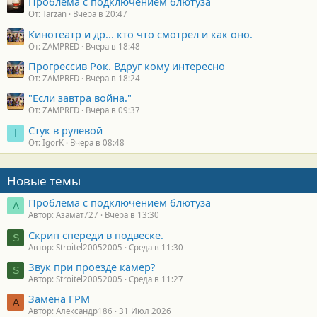
Проблема с подключением блютуза
От: Tarzan
Вчера в 20:47
Кинотеатр и др... кто что смотрел и как оно.
От: ZAMPRED
Вчера в 18:48
Прогрессив Рок. Вдруг кому интересно
От: ZAMPRED
Вчера в 18:24
"Если завтра война."
От: ZAMPRED
Вчера в 09:37
Стук в рулевой
I
От: IgorK
Вчера в 08:48
Новые темы
Проблема с подключением блютуза
А
Автор: Азамат727
Вчера в 13:30
Скрип спереди в подвеске.
S
Автор: Stroitel20052005
Среда в 11:30
Звук при проезде камер?
S
Автор: Stroitel20052005
Среда в 11:27
Замена ГРМ
А
Автор: Александр186
31 Июл 2026