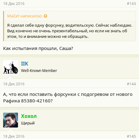
18 Дек 2016
#143
MaZaY написал(а):
Я сделал себе одну форсунку, водительскую. Сейчас наблюдаю.
Вид конечно не очень презентабельный, но если не знать об
этом, то и внимание можно не обращать.
Как испытания прошли, Саша?
IIK
Well-Known Member
18 Дек 2016
#144
А, что если поставить форсунки с подогревом от нового
Рафика 85380-42160?
Хохол
Щирый
18 Дек 2016
#145