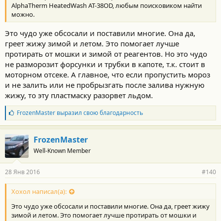
AlphaTherm HeatedWash AT-38OD, любым поисковиком найти
можно.
Это чудо уже обсосали и поставили многие. Она да,
греет жижу зимой и летом. Это помогает лучше
протирать от мошки и зимой от реагентов. Но это чудо
не разморозит форсунки и трубки в капоте, т.к. стоит в
моторном отсеке. А главное, что если пропустить мороз
и не залить или не пробрызгать после залива нужную
жижу, то эту пластмаску разорвет льдом.
Б
FrozenMaster
выразил свою благодарность
л
а
г
FrozenMaster
о
Well-Known Member
д
а
р
28 Янв 2016
#140
н
о
с
Хохол написал(а):
т
Это чудо уже обсосали и поставили многие. Она да, греет жижу
и
:
зимой и летом. Это помогает лучше протирать от мошки и