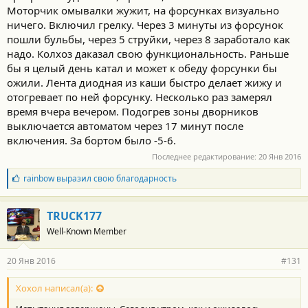
:
Моторчик омывалки жужит, на форсунках визуально
ничего. Включил грелку. Через 3 минуты из форсунок
пошли бульбы, через 5 струйки, через 8 заработало как
надо. Колхоз даказал свою функциональность. Раньше
бы я целый день катал и может к обеду форсунки бы
ожили. Лента диодная из каши быстро делает жижу и
отогревает по ней форсунку. Несколько раз замерял
время вчера вечером. Подогрев зоны дворников
выключается автоматом через 17 минут после
включения. За бортом было -5-6.
Последнее редактирование:
20 Янв 2016
Б
rainbow
выразил свою благодарность
л
а
г
TRUCK177
о
Well-Known Member
д
а
р
20 Янв 2016
#131
н
о
с
Хохол написал(а):
т