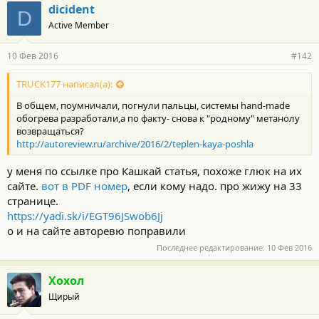
г
dicident
D
о
Active Member
д
а
р
10 Фев 2016
#142
н
о
с
TRUCK177 написал(а):
т
В общем, поумничали, погнули пальцы, системы hand-made
и
:
обогрева разработали,а по факту- снова к "родному" метанолу
возвращаться?
http://autoreview.ru/archive/2016/2/teplen-kaya-poshla
у меня по ссылке про Кашкай статья, похоже глюк на их
сайте.
вот в PDF номер
, если кому надо. про жижу на 33
странице.
https://yadi.sk/i/EGT96JSwob6Jj
о и на сайте авторевю поправили
Последнее редактирование:
10 Фев 2016
Хохол
Щирый