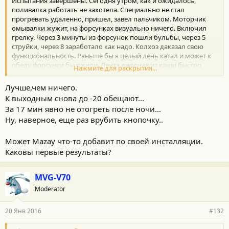
Испытания завершены. Сегодня утром, как и ожидалось,
и
:
поливалка работать не захотела. Специально не стал
прогревать удаленно, пришел, завел пальчиком. Моторчик
омывалки жужит, на форсунках визуально ничего. Включил
грелку. Через 3 минуты из форсунок пошли бульбы, через 5
струйки, через 8 заработало как надо. Колхоз даказал свою
функциональность. Раньше бы я целый день катал и может к
обеду форсунки бы ожили. Лента диодная из каши быстро
Нажмите для раскрытия...
делает жижу и отогревает по ней форсунку. Несколько раз
замерял время вчера вечером. Подогрев зоны дворников
Лучше,чем ничего.
выключается автоматом через 17 минут после включения. За
К выходным снова до -20 обещают...
бортом было -5-6.
За 17 мин явно не отогреть после ночи...
Ну, наверное, еще раз врубить кнопочку..
Может Mazay что-то добавит по своей инсталляции.
Каковы первые результаты?
MVG-V70
Moderator
20 Янв 2016
#132