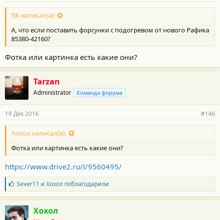
IIK написал(а):
А, что если поставить форсунки с подогревом от нового Рафика
85380-42160?
Фотка или картинка есть какие они?
Tarzan
Administrator
Команда форума
19 Дек 2016
#146
Хохол написал(а):
Фотка или картинка есть какие они?
https://www.drive2.ru/l/9560495/
Б
Sever11
и
Хохол
поблагодарили
л
а
г
Хохол
о