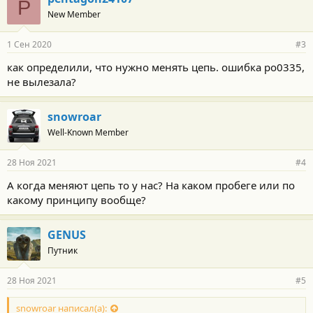
P
о
New Member
д
а
р
1 Сен 2020
#3
н
о
как определили, что нужно менять цепь. ошибка ро0335,
с
не вылезала?
т
и
:
snowroar
Well-Known Member
28 Ноя 2021
#4
А когда меняют цепь то у нас? На каком пробеге или по
какому принципу вообще?
GENUS
Путник
28 Ноя 2021
#5
snowroar написал(а):