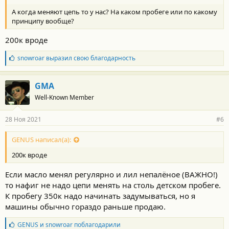
А когда меняют цепь то у нас? На каком пробеге или по какому
принципу вообще?
200к вроде
Б
snowroar
выразил свою благодарность
л
а
г
GMA
о
Well-Known Member
д
а
р
28 Ноя 2021
#6
н
о
с
GENUS написал(а):
т
200к вроде
и
:
Если масло менял регулярно и лил непалёное (ВАЖНО!)
то нафиг не надо цепи менять на столь детском пробеге.
К пробегу 350к надо начинать задумываться, но я
машины обычно гораздо раньше продаю.
Б
GENUS
и
snowroar
поблагодарили