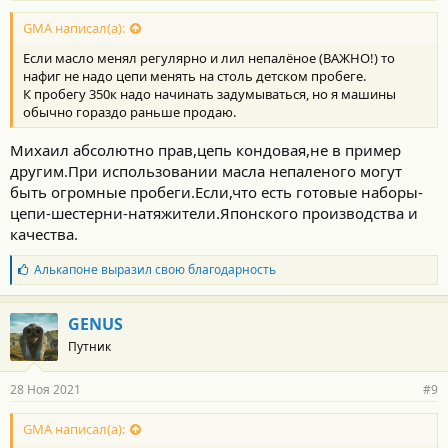
о
с
GMA написал(а):
т
Если масло менял регулярно и лил непалёное (ВАЖНО!) то
и
:
нафиг не надо цепи менять на столь детском пробеге.
К пробегу 350к надо начинать задумываться, но я машины
обычно гораздо раньше продаю.
Михаил абсолютно прав,цепь кондовая,не в пример
другим.При использовании масла непаленого могут
быть огромные пробеги.Если,что есть готовые наборы-
цепи-шестерни-натяжители.Японского производства и
качества.
Б
Алькапоне
выразил свою благодарность
л
а
г
GENUS
о
Путник
д
а
р
28 Ноя 2021
#9
н
о
с
GMA написал(а):
т