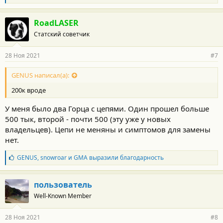
л
а
г
RoadLASER
о
Статский советчик
д
а
р
28 Ноя 2021
#7
н
о
с
GENUS написал(а):
т
200к вроде
и
:
У меня было два Горца с цепями. Один прошел больше
500 тык, второй - почти 500 (эту уже у новых
владельцев). Цепи не меняны и симптомов для замены
нет.
Б
GENUS
,
snowroar
и
GMA
выразили благодарность
л
а
г
пользователь
о
Well-Known Member
д
а
р
28 Ноя 2021
#8
н