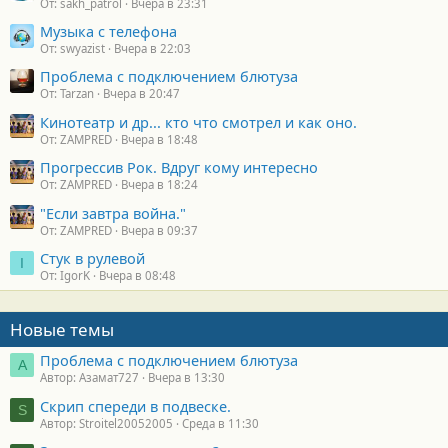
От: sakh_patrol
Вчера в 23:31
:
Музыка с телефона
От: swyazist
Вчера в 22:03
Проблема с подключением блютуза
От: Tarzan
Вчера в 20:47
Кинотеатр и др... кто что смотрел и как оно.
От: ZAMPRED
Вчера в 18:48
Прогрессив Рок. Вдруг кому интересно
От: ZAMPRED
Вчера в 18:24
"Если завтра война."
От: ZAMPRED
Вчера в 09:37
Стук в рулевой
I
От: IgorK
Вчера в 08:48
Новые темы
Проблема с подключением блютуза
А
Автор: Азамат727
Вчера в 13:30
Скрип спереди в подвеске.
S
Автор: Stroitel20052005
Среда в 11:30