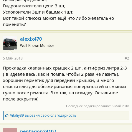
Гидронатяжители цепи 3 шт,
Успокоители 3шт и башмак 1шт.
Вот такой список( может ещё что либо желательно
поменять?
alexlx470
Well-Known Member
5 Май 2018
#2
Прокладка клапанных крышек 2 шт., антифриз литра 2-3
( в идеале весь, как и помпа, чтобы 2 раза не лазить),
хороший герметик для передней крышки, и много
очистителя для обезжиривания поверхностей и смывки
гуано после ремонта. Это так, на вскидку. Остальное
после вскрытия)
Последнее редактирование:
6 Май 2018
Б
Vitaliy89
выразил свою благодарность
л
а
г
pentagon24107