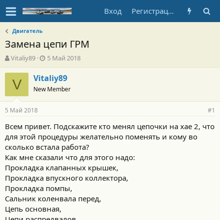
Вход
Регистрация
Двигатель
Замена цепи ГРМ
А
Д
Vitaliy89
5 Май 2018
в
а
т
т
Vitaliy89
V
о
а
New Member
р
н
т
а
5 Май 2018
е
ч
#1
м
а
Всем привет. Подскажите кто менял цепочки на хае 2, что
ы
л
для этой процедуры желательно поменять и кому во
а
сколько встала работа?
Как мне сказали что для этого надо:
Прокладка клапанных крышек,
Прокладка впускного коллектора,
Прокладка помпы,
Сальник коленвала перед,
Цепь основная,
Цепи распредвалов,