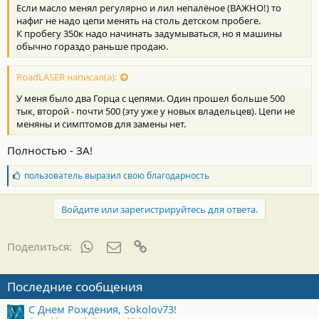
Если масло менял регулярно и лил непалёное (ВАЖНО!) то
и
:
нафиг не надо цепи менять на столь детском пробеге.
К пробегу 350к надо начинать задумываться, но я машины
обычно гораздо раньше продаю.
RoadLASER написал(а):
У меня было два Горца с цепями. Один прошел больше 500
тык, второй - почти 500 (эту уже у новых владельцев). Цепи не
меняны и симптомов для замены нет.
Полностью - ЗА!
Б
пользователь
выразил свою благодарность
л
а
г
Войдите или зарегистрируйтесь для ответа.
о
д
а
WhatsApp
Электронная почта
Ссылка
Поделиться:
р
н
о
Последние сообщения
с
т
С Днем Рождения, Sokolov73!
и