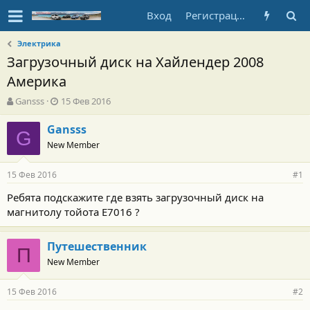
Вход
Регистрация
Электрика
Загрузочный диск на Хайлендер 2008
Америка
А
Д
Gansss
15 Фев 2016
в
а
т
т
Gansss
G
о
а
New Member
р
н
т
а
15 Фев 2016
е
ч
#1
м
а
Ребята подскажите где взять загрузочный диск на
ы
л
магнитолу тойота Е7016 ?
а
Путешественник
П
New Member
15 Фев 2016
#2