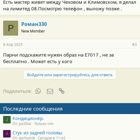
Есть мастер живет между Чеховом и Климовском, я делал
на лимитед 08.Посмотрю телефон , выложу позже .
Роман330
Р
New Member
8 Апр 2025
#3
Парни подскажите нужен образ на Е7017 , не за
бесплатно . Может есть у кого
Войдите или зарегистрируйтесь для ответа.
WhatsApp
Электронная почта
Ссылка
Поделиться:
Последние сообщения
Кондиционер.
J
От: JustDoc
Только что
Стук из задней головы
A
От: avchumik
Сегодня в 11:42