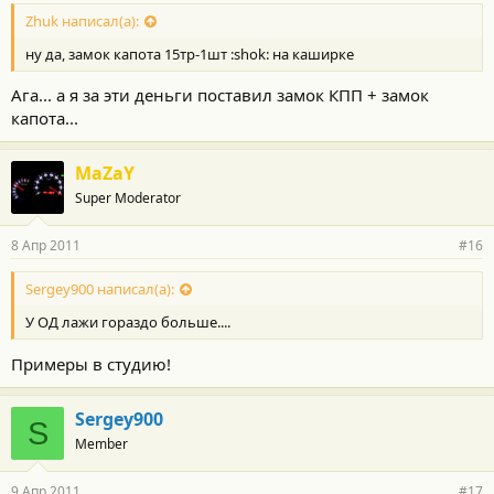
Zhuk написал(а):
ну да, замок капота 15тр-1шт :shok: на каширке
Ага... а я за эти деньги поставил замок КПП + замок
капота...
MaZaY
Super Moderator
8 Апр 2011
#16
Sergey900 написал(а):
У ОД лажи гораздо больше....
Примеры в студию!
Sergey900
S
Member
9 Апр 2011
#17