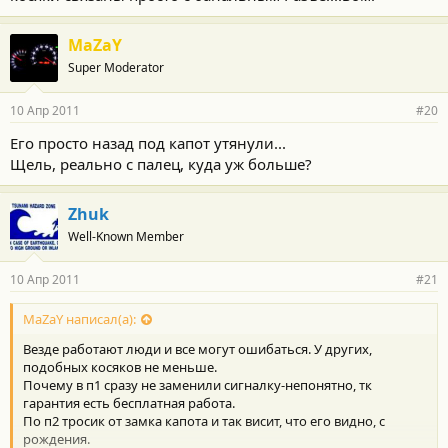
MaZaY
Super Moderator
10 Апр 2011
#20
Его просто назад под капот утянули...
Щель, реально с палец, куда уж больше?
Zhuk
Well-Known Member
10 Апр 2011
#21
MaZaY написал(а):
Везде работают люди и все могут ошибаться. У других,
подобных косяков не меньше.
Почему в п1 сразу не заменили сигналку-непонятно, тк
гарантия есть бесплатная работа.
По п2 тросик от замка капота и так висит, что его видно, с
рождения.