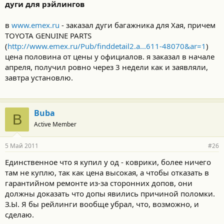
дуги для рэйлингов
страшилки про гарантию - единственный шанс и довод в руках
ОД для продажи
нередко
низкокачественного сервиса по
в
www.emex.ru
- заказал дуги багажника для Хая, причем
всегда
чрезмерно завышенным ценам.
TOYOTA GENUINE PARTS
(
http://www.emex.ru/Pub/finddetail2.a...611-48070&ar=1
)
цена половина от цены у официалов. я заказал в начале
апреля, получил ровно через 3 недели как и заявляли,
завтра установлю.
Buba
B
Active Member
5 Май 2011
#26
Единственное что я купил у од - коврики, более ничего
там не куплю, так как цена высокая, а чтобы отказать в
гарантийном ремонте из-за сторонних допов, они
должны доказать что допы явились причиной поломки.
З.Ы. Я бы рейлинги вообще убрал, что, возможно, и
сделаю.