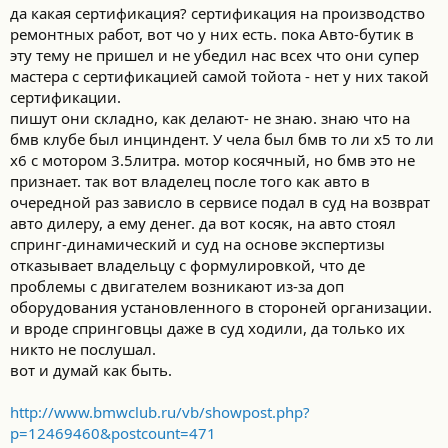
да какая сертификация? сертификация на производство
ремонтных работ, вот чо у них есть. пока Авто-бутик в
эту тему не пришел и не убедил нас всех что они супер
мастера с сертификацией самой тойота - нет у них такой
сертификации.
пишут они складно, как делают- не знаю. знаю что на
бмв клубе был инциндент. У чела был бмв то ли х5 то ли
х6 с мотором 3.5литра. мотор косячный, но бмв это не
признает. так вот владелец после того как авто в
очередной раз зависло в сервисе подал в суд на возврат
авто дилеру, а ему денег. да вот косяк, на авто стоял
спринг-динамический и суд на основе экспертизы
отказывает владельцу с формулировкой, что де
проблемы с двигателем возникают из-за доп
оборудования установленного в стороней организации.
и вроде спринговцы даже в суд ходили, да только их
никто не послушал.
вот и думай как быть.
http://www.bmwclub.ru/vb/showpost.php?
p=12469460&postcount=471