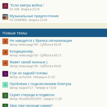
"Если завтра война."
A
От: ASB
Вчера в 23:16
Музыкальные предпочтения
От: ZAMPRED
Вчера в 22:40
Новые темы
Не заводится с брелка сигнализации
А
Автор: Александр186
Суббота в 06:29
Кондиционер.
А
Автор: Александр186
Суббота в 06:13
Живет своей жизнью )
А
Автор: Александр186
Суббота в 06:03
Стук из задней головы
A
Автор: avchumik
Пятница в 21:32
Проблема с подключением блютуза
А
Автор: Азамат727
Четверг в 13:30
Скрип спереди в подвеске.
S
Автор: Stroitel20052005
Среда в 11:30
Звук при проезде камер?
S