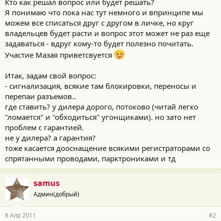
Кто как решал вопрос или будет решать?
Я понимаю что пока нас тут немного и впринципе мы
можем все списаться друг с другом в личке, но круг
владельцев будет расти и вопрос этот может не раз еще
задаваться - вдруг кому-то будет полезно почитать.
Участие Мазая приветсвуется
Итак, задам свой вопрос:
- сигнализация, всякие там блокировки, переносы и
перепаи разъемов..
где ставить? у дилера дорого, потоково (читай легко
"ломается" и "обходиться" угонщиками). но зато нет
проблем с гарантией.
не у дилера? а гарантия?
тоже касается дооснащение всякими регистраторами со
спрятанными проводами, парктрониками и тд
samus
Админ(добрый)
8 Апр 2011
#2