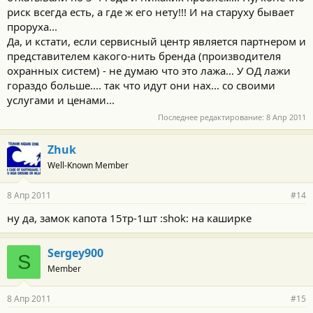
риск всегда есть, а где ж его нету!!! И на старуху бывает
проруха...
Да, и кстати, если сервисный центр является партнером и
представителем какого-нить бренда (производителя
охранных систем) - не думаю что это лажа... У ОД лажи
гораздо больше.... так что идут они нах... со своими
услугами и ценами...
Последнее редактирование:
8 Апр 2011
Zhuk
Well-Known Member
8 Апр 2011
#14
ну да, замок капота 15тр-1шт :shok: на каширке
Sergey900
S
Member
8 Апр 2011
#15