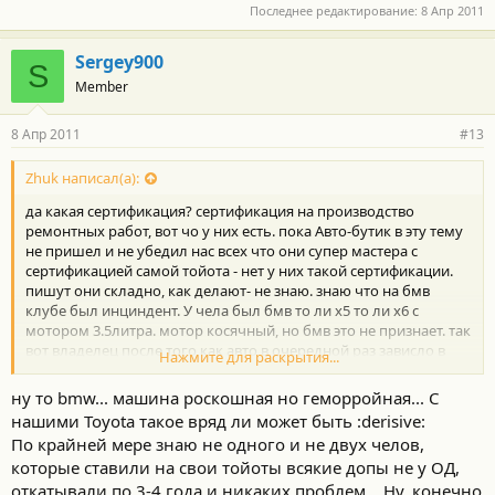
Последнее редактирование:
8 Апр 2011
Sergey900
S
Member
8 Апр 2011
#13
Zhuk написал(а):
да какая сертификация? сертификация на производство
ремонтных работ, вот чо у них есть. пока Авто-бутик в эту тему
не пришел и не убедил нас всех что они супер мастера с
сертификацией самой тойота - нет у них такой сертификации.
пишут они складно, как делают- не знаю. знаю что на бмв
клубе был инциндент. У чела был бмв то ли х5 то ли х6 с
мотором 3.5литра. мотор косячный, но бмв это не признает. так
вот владелец после того как авто в очередной раз зависло в
Нажмите для раскрытия...
сервисе подал в суд на возврат авто дилеру, а ему денег. да вот
косяк, на авто стоял спринг-динамический и суд на основе
ну то bmw... машина роскошная но геморройная... С
экспертизы отказывает владельцу с формулировкой, что де
нашими Toyota такое вряд ли может быть :derisive:
проблемы с двигателем возникают из-за доп оборудования
По крайней мере знаю не одного и не двух челов,
установленного в стороней организации. и вроде спринговцы
которые ставили на свои тойоты всякие допы не у ОД,
даже в суд ходили, да только их никто не послушал.
вот и думай как быть.
откатывали по 3-4 года и никаких проблем... Ну, конечно