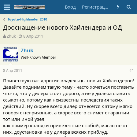
Вход
Регистрация
Toyota-Highlander 2010
Дооснащение нового Хайлендера и ОД
А
Д
Zhuk
8 Апр 2011
в
а
т
т
Zhuk
о
а
Well-Known Member
р
н
т
а
е
ч
8 Апр 2011
#1
м
а
ы
л
Приветсвую вас дорогие владельцы новых Хайлендеров!
а
Давайте поднимем такую тему - часто хочеться поставить
что-то, что у дилера стоит дорого, а не у дилера ставить
ссыкотно, потому как неизвестны последствия таких
действий. Ну скорее всего дилер отнесется к этому мягко
говоря с неприязнью. а скорее всего снимет с гарантии
тот или иной узел.
как пример колодки привезенные с собой, масло не от
них, доустановка не у дилера всяких приблуд.