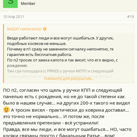
S
Member
10 Апр 2011
#19
MaZaY написал(а):
Везде работают люди и все могут ошибаться. У других,
подобных косяков не меньше.
Почему в п1 сразу не заменили сигналку-непонятно, тк
гарантия есть бесплатная работа.
По п2 тросик от замка капота и так висит, что его видно, с
рождения.
Там где площадка (с PRND) у ручки АКПП и следующей
панелью(которая на неё накладывается), то же щель с
Нажмите для раскрытия...
рождения.
ПО п2, согласен что щель у ручки КПП и следующей
панелью есть с рождения, но не до такой степени как
было в нашем случае... на других 200-х такого не видел
А тросик висел - практически до коврика доставал...
это точно не нормально... И потом же, после
предъявления претензии - всё устранили!
Правда, все мы люди, и все могут ошибаться... НО, часто
косяки связаны просто с банальным Разъе....вом!