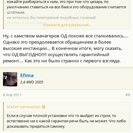
езжайте разбираться к ним. это при том что цезарь по
умолчанию ставиться на все бмв и это оборудование считается
штатным.
не хотелось бы повторения подобных гонений.
потому и спрашиваю.
Нажмите для раскрытия...
Мазай мне свое мнение озвучивал уже)))))
Ну, с хамством манагеров ОД похоже все сталкивались....
Однако это преодолевается обращением в более
высокие инстанции... В конечном итоге, могу сказать,
что ОД ВЫГОДНО!!!! осуществлять гарантийный
ремонт.... Как это ни было странно с первого взгляда.
Efima
2,4 4WD 2005
8 Апр 2011
#8
MaZaY написал(а):
Если в случае плохой установки что то выйдет из строя, то
естественно ни о какой гарантии речи быть не может. Что либо
доказывать придеться самому.