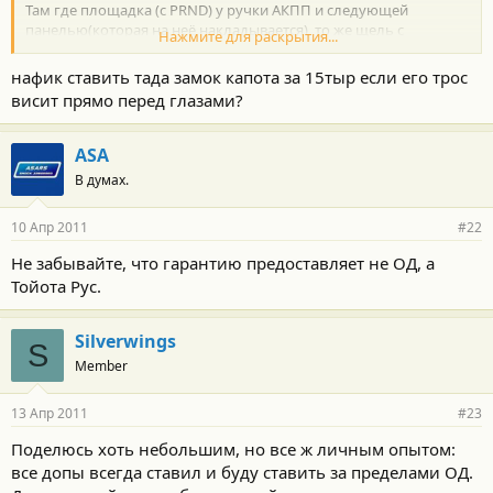
Там где площадка (с PRND) у ручки АКПП и следующей
панелью(которая на неё накладывается), то же щель с
Нажмите для раскрытия...
рождения.
нафик ставить тада замок капота за 15тыр если его трос
висит прямо перед глазами?
ASA
В думах.
10 Апр 2011
#22
Не забывайте, что гарантию предоставляет не ОД, а
Тойота Рус.
Silverwings
S
Member
13 Апр 2011
#23
Поделюсь хоть небольшим, но все ж личным опытом:
все допы всегда ставил и буду ставить за пределами ОД.