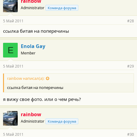
rainbow
Administrator
Команда форума
5 Май 2011
#28
ссылка битая на поперечины
Enola Gay
E
Member
5 Май 2011
#29
rainbow написал(а):
ссылка битая на поперечины
я вижу свое фото. или о чем речь?
rainbow
Administrator
Команда форума
5 Май 2011
#30