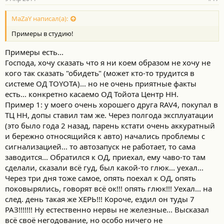
MaZaY написал(а):
Примеры в студию!
Примеры есть...
Господа, хочу сказать что я ни коем образом не хочу не
кого так сказать "обидеть" (может кто-то трудится в
системе ОД TOYOTA)... но не очень приятные факты
есть... конкретно касаемо ОД Тойота Центр НН.
Пример 1: у моего очень хорошего друга RAV4, покупал в
ТЦ НН, допы ставил там же. Через полгода эксплуатации
(это было года 2 назад, парень кстати очень аккуратный
и бережно относящийся к авто) начались проблемы с
сигнализацией... то автозапуск не работает, то сама
заводится... Обратился к ОД, приехал, ему чаво-то там
сделали, сказали всё гуд, был какой-то глюк... уехал...
Через три дня тоже самое, опять поехал к ОД, опять
поковырялись, говорят всё ок!!! опять глюк!!! Уехал... на
след. день такая же ХЕРЬ!!! Короче, ездил он туды 7
РАЗ!!!!!!! Ну естественно нервы не железные... Высказал
всё своё негодование, но особо ничего не