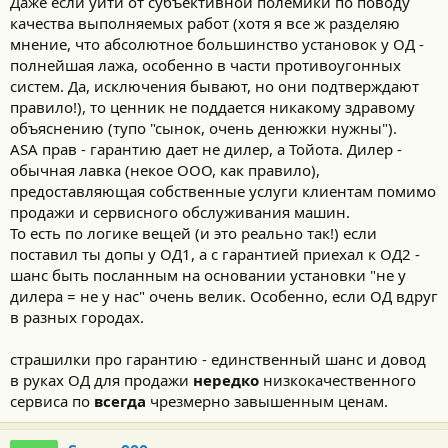
Даже если уйти от субъективной полемики по поводу
качества выполняемых работ (хотя я все ж разделяю
мнение, что абсолютное большинство установок у ОД -
полнейшая лажа, особенно в части противоугонных
систем. Да, исключения бывают, но они подтверждают
правило!), то ценник не поддается никакому здравому
объяснению (тупо "сынок, очень денюжки нужны").
ASA прав - гарантию дает не дилер, а Тойота. Дилер -
обычная лавка (некое ООО, как правило),
предоставляющая собственные услуги клиентам помимо
продажи и сервисного обслуживания машин.
То есть по логике вещей (и это реально так!) если
поставил ты допы у ОД1, а с гарантией приехал к ОД2 -
шанс быть посланным на основании установки "не у
дилера = не у нас" очень велик. Особенно, если ОД вдруг
в разных городах.
страшилки про гарантию - единственный шанс и довод
в руках ОД для продажи
нередко
низкокачественного
сервиса по
всегда
чрезмерно завышенным ценам.