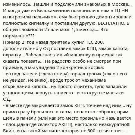
изменилось...Нашли и подключили знакомых в Москве...
И когда уже из Белокаменной позвонили к нам в ТЦ НН
и погрозили пальчиком, ему быстренько демонтировали
полностью сигналку и поставили другую, БЕСПЛАТНО. В
общей сложности Ипали мозг 1,5 месяца.... Это
нормально???
Пример 2: год назад приятель купил TLC 200,
дополнительно у ОД поставил замок КПП, замок капота,
охранку... Забрал счастливый машинку и приехал так
сказать показать... На радостях особо не смотрел при
приёмке, а мы увидели 2 конкретных косяка:
- из под панели (слева внизу) торчал тросик (как он его
не увидел, не знаю), вроде трос от механизма
открывания капота... ну просто офигеть, тупо запарили
установщики вернуть на место - и это крутые мастаки
ОД.
- в месте где закрывается замок КПП, точнее над ним... ну
прямо сразу бросилось в глаза, неплотно собрано, прям
щель в панели (или как это место правильно называется
- площадка где селектор АКПП), настолько неаккуратно!!!
Блин, и на такой машине, которая не 500 тысяч стоит.....