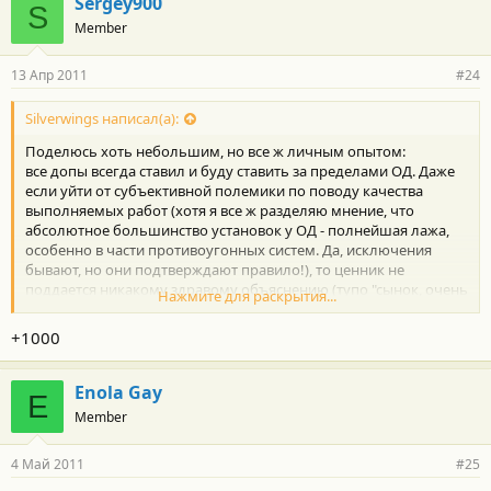
Sergey900
S
Member
13 Апр 2011
#24
Silverwings написал(а):
Поделюсь хоть небольшим, но все ж личным опытом:
все допы всегда ставил и буду ставить за пределами ОД. Даже
если уйти от субъективной полемики по поводу качества
выполняемых работ (хотя я все ж разделяю мнение, что
абсолютное большинство установок у ОД - полнейшая лажа,
особенно в части противоугонных систем. Да, исключения
бывают, но они подтверждают правило!), то ценник не
поддается никакому здравому объяснению (тупо "сынок, очень
Нажмите для раскрытия...
денюжки нужны").
ASA прав - гарантию дает не дилер, а Тойота. Дилер - обычная
+1000
лавка (некое ООО, как правило), предоставляющая
собственные услуги клиентам помимо продажи и сервисного
обслуживания машин.
Enola Gay
E
То есть по логике вещей (и это реально так!) если поставил ты
Member
допы у ОД1, а с гарантией приехал к ОД2 - шанс быть
посланным на основании установки "не у дилера = не у нас"
4 Май 2011
#25
очень велик. Особенно, если ОД вдруг в разных городах.