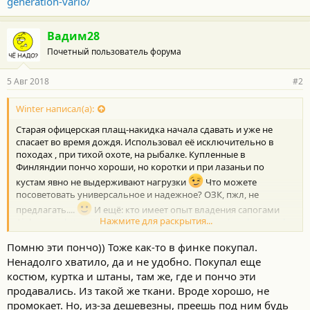
generation-vario/
Вадим28
Почетный пользователь форума
5 Авг 2018
#2
Winter написал(а):
Старая офицерская плащ-накидка начала сдавать и уже не
спасает во время дождя. Использовал её исключительно в
походах , при тихой охоте, на рыбалке. Купленные в
Финляндии пончо хороши, но коротки и при лазаньи по
кустам явно не выдерживают нагрузки
Что можете
посоветовать универсальное и надежное? ОЗК, пжл, не
предлагать....
И ещё: кто имеет опыт владения сапогами
Нажмите для раскрытия...
Aigle, типа:
https://ohota-magazin.ru/obuv-dlja-...z-kauchuka-aigle-
parcours-2-generation-vario/
Помню эти пончо)) Тоже как-то в финке покупал.
Ненадолго хватило, да и не удобно. Покупал еще
костюм, куртка и штаны, там же, где и пончо эти
продавались. Из такой же ткани. Вроде хорошо, не
промокает. Но, из-за дешевезны, преешь под ним будь