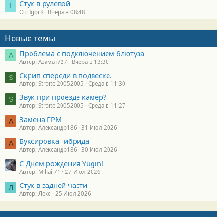
Стук в рулевой
I
От: IgorK
Вчера в 08:48
Новые темы
Проблема с подключением блютуза
А
Автор: Азамат727
Вчера в 13:30
Скрип спереди в подвеске.
S
Автор: Stroitel20052005
Среда в 11:30
Звук при проезде камер?
S
Автор: Stroitel20052005
Среда в 11:27
Замена ГРМ
А
Автор: Александр186
31 Июл 2026
Буксировка гибрида
А
Автор: Александр186
30 Июл 2026
С Днём рождения Yugin!
Автор: Mihail71
27 Июл 2026
Стук в задней части
Л
Автор: Лекс
25 Июл 2026