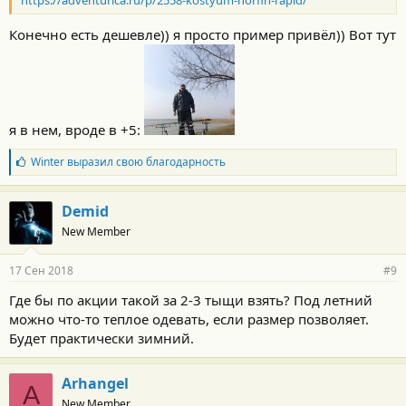
https://adventurica.ru/p/2558-kostyum-norfin-rapid/
Конечно есть дешевле)) я просто пример привёл)) Вот тут
я в нем, вроде в +5:
Б
Winter
выразил свою благодарность
л
а
г
Demid
о
New Member
д
а
р
17 Сен 2018
#9
н
о
Где бы по акции такой за 2-3 тыщи взять? Под летний
с
можно что-то теплое одевать, если размер позволяет.
т
и
Будет практически зимний.
:
Arhangel
A
New Member