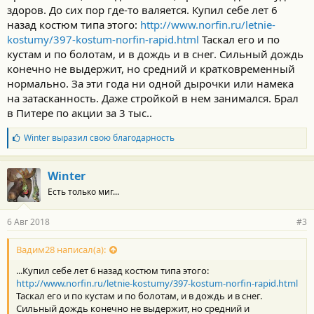
здоров. До сих пор где-то валяется. Купил себе лет 6
назад костюм типа этого:
http://www.norfin.ru/letnie-
kostumy/397-kostum-norfin-rapid.html
Таскал его и по
кустам и по болотам, и в дождь и в снег. Сильный дождь
конечно не выдержит, но средний и кратковременный
нормально. За эти года ни одной дырочки или намека
на затасканность. Даже стройкой в нем занимался. Брал
в Питере по акции за 3 тыс..
Б
Winter
выразил свою благодарность
л
а
г
Winter
о
Есть только миг...
д
а
р
6 Авг 2018
#3
н
о
с
Вадим28 написал(а):
т
...Купил себе лет 6 назад костюм типа этого:
и
:
http://www.norfin.ru/letnie-kostumy/397-kostum-norfin-rapid.html
Таскал его и по кустам и по болотам, и в дождь и в снег.
Сильный дождь конечно не выдержит, но средний и