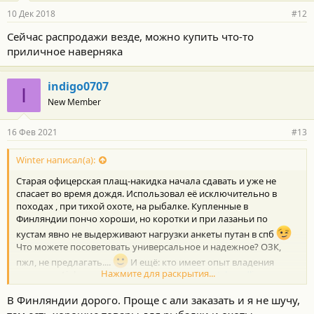
10 Дек 2018
#12
Сейчас распродажи везде, можно купить что-то
приличное наверняка
indigo0707
I
New Member
16 Фев 2021
#13
Winter написал(а):
Старая офицерская плащ-накидка начала сдавать и уже не
спасает во время дождя. Использовал её исключительно в
походах , при тихой охоте, на рыбалке. Купленные в
Финляндии пончо хороши, но коротки и при лазаньи по
кустам явно не выдерживают нагрузки анкеты путан в спб
Что можете посоветовать универсальное и надежное? ОЗК,
пжл, не предлагать....
И ещё: кто имеет опыт владения
Нажмите для раскрытия...
сапогами Aigle, типа:
https://ohota-magazin.ru/obuv-dlja-...z-
kauchuka-aigle-parcours-2-generation-vario/
В Финляндии дорого. Проще с али заказать и я не шучу,