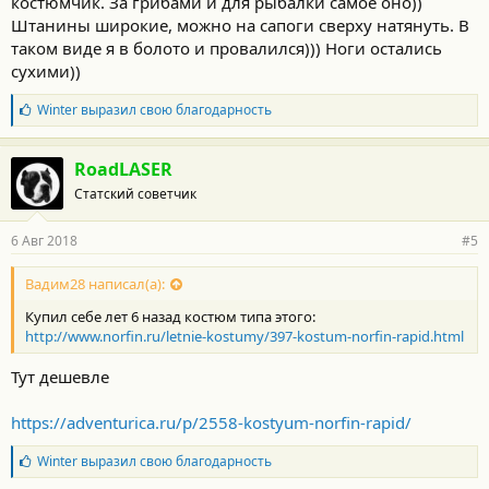
костюмчик. За грибами и для рыбалки самое оно))
Штанины широкие, можно на сапоги сверху натянуть. В
таком виде я в болото и провалился))) Ноги остались
сухими))
Б
Winter
выразил свою благодарность
л
а
г
RoadLASER
о
Статский советчик
д
а
р
6 Авг 2018
#5
н
о
с
Вадим28 написал(а):
т
Купил себе лет 6 назад костюм типа этого:
и
:
http://www.norfin.ru/letnie-kostumy/397-kostum-norfin-rapid.html
Тут дешевле
https://adventurica.ru/p/2558-kostyum-norfin-rapid/
Б
Winter
выразил свою благодарность
л