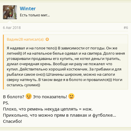
а
г
Winter
о
Есть только миг...
д
а
р
6 Авг 2018
#6
н
о
с
Вадим28 написал(а):
т
Я надевал и на голое тело)) В зависимости от погоды. Он же
и
:
летний)) И на нательное белье одевал и на свитера. Долго меня
уговаривали продаваны его купить, не хотел деньги тратить,
думал очередная хрень. Вообще ни разу не пожалел что
купил. Действительно хороший костюмчик. За грибами и для
рыбалки самое оно)) Штанины широкие, можно на сапоги
сверху натянуть. В таком виде я в болото и провалился))) Ноги
остались сухими))
В болото?
Это показатель!
PS.
Плохо, что ремень некуда цеплять = нож.
Прикольно, что можно прям в плавках и футболке...
Спасибо!