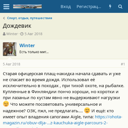
Вход
Регистрация
Спорт, отдых, путешествия
Дождевик
А
Д
Winter
5 Авг 2018
в
а
т
т
Winter
о
а
Есть только миг...
р
н
т
а
5 Авг 2018
е
ч
#1
м
а
Старая офицерская плащ-накидка начала сдавать и уже
ы
л
не спасает во время дождя. Использовал её
а
исключительно в походах , при тихой охоте, на рыбалке.
Купленные в Финляндии пончо хороши, но коротки и
при лазаньи по кустам явно не выдерживают нагрузки
Что можете посоветовать универсальное и
надежное? ОЗК, пжл, не предлагать....
И ещё: кто
имеет опыт владения сапогами Aigle, типа:
https://ohota-
magazin.ru/obuv-dlja-...z-kauchuka-aigle-parcours-2-