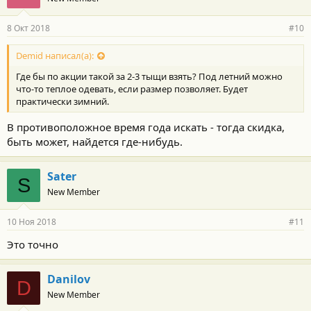
8 Окт 2018
#10
Demid написал(а):
Где бы по акции такой за 2-3 тыщи взять? Под летний можно
что-то теплое одевать, если размер позволяет. Будет
практически зимний.
В противоположное время года искать - тогда скидка,
быть может, найдется где-нибудь.
Sater
S
New Member
10 Ноя 2018
#11
Это точно
Danilov
D
New Member