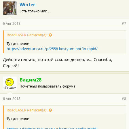
Winter
Есть только миг...
6 Авг 2018
#7
RoadLASER написал(а):
Тут дешевле
https://adventurica.ru/p/2558-kostyum-norfin-rapid/
Действительно, по этой ссылке дешевле... Спасибо,
Сергей!
Вадим28
Почетный пользователь форума
6 Авг 2018
#8
RoadLASER написал(а):
Тут дешевле