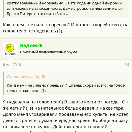
кратковременный нормально. За эти года ни одной дырочки
или намека на затасканность. Даже стройкой в нем занимался.
Брал в Питере по акции за 3 тыс..
Как в нём - не сильно преешь? И штаны, скорей всего, на
голое тело не наденешь (?).
Вадим28
Почетный пользователь форума
6 Авг 2018
#4
Winter написал(а):
Как в нём - не сильно преешь? И штаны, скорей всего, на голое
тело не наденешь (?).
Я надевал и на голое тело)) В зависимости от погоды. Он
же летний)) И на нательное белье одевал и на свитера.
Долго меня уговаривали продаваны его купить, не хотел
деньги тратить, думал очередная хрень. Вообще ни разу
не пожалел что купил. Действительно хороший