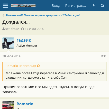
Вход
Регистрация
Новенький? Только зарегистрировался? Тебе сюда!
Дождался...
А
Д
set-drake
17 Июл 2014
в
а
т
т
гадзик
о
а
Active Member
р
н
т
а
е
ч
20 Июл 2014
#31
м
а
ы
л
Romario написал(а):
а
Моя жена после Гетца пересела в Мини кантримен, я пешеход в
ожидании, когда смогу купить себе Хая.
Привет соратник! Все мы здесь ждем. А когда и где
заказал?
Romario