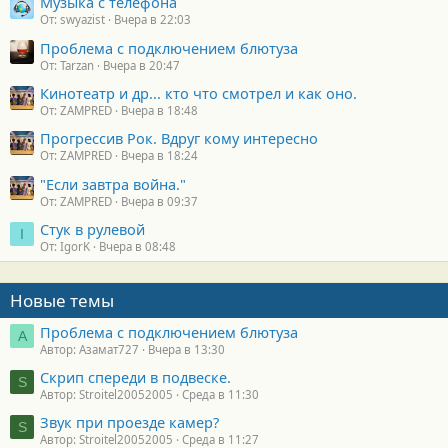
Музыка с телефона
От: swyazist
Вчера в 22:03
Проблема с подключением блютуза
От: Tarzan
Вчера в 20:47
Кинотеатр и др... кто что смотрел и как оно.
От: ZAMPRED
Вчера в 18:48
Прогрессив Рок. Вдруг кому интересно
От: ZAMPRED
Вчера в 18:24
"Если завтра война."
От: ZAMPRED
Вчера в 09:37
Стук в рулевой
I
От: IgorK
Вчера в 08:48
Новые темы
Проблема с подключением блютуза
А
Автор: Азамат727
Вчера в 13:30
Скрип спереди в подвеске.
S
Автор: Stroitel20052005
Среда в 11:30
Звук при проезде камер?
S
Автор: Stroitel20052005
Среда в 11:27