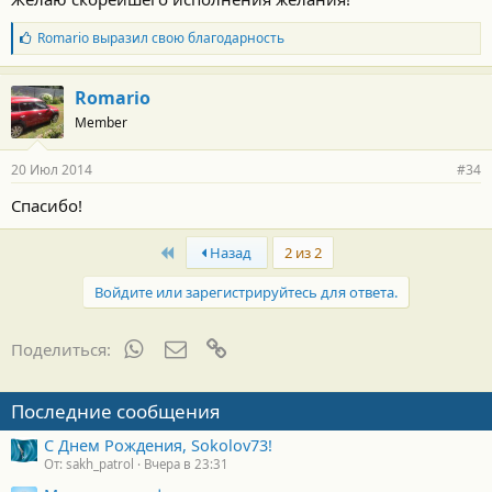
Б
Romario
выразил свою благодарность
л
а
г
Romario
о
Member
д
а
р
20 Июл 2014
#34
н
о
Спасибо!
с
т
и
First
Назад
2 из 2
:
Войдите или зарегистрируйтесь для ответа.
WhatsApp
Электронная почта
Ссылка
Поделиться:
Последние сообщения
С Днем Рождения, Sokolov73!
От: sakh_patrol
Вчера в 23:31