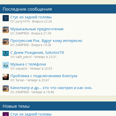
Последние сообщения
Стук из задней головы
Y
От: yuriy1976
Вчера в 22:26
Музыкальные предпочтения
От: ZAMPRED
Вчера в 21:39
Прогрессив Рок. Вдруг кому интересно
От: ZAMPRED
Вчера в 19:38
С Днем Рождения, Sokolov73!
От: sakh_patrol
Четверг в 23:31
Музыка с телефона
От: swyazist
Четверг в 22:03
Проблема с подключением блютуза
От: Tarzan
Четверг в 20:47
Кинотеатр и др... кто что смотрел и как оно.
От: ZAMPRED
Четверг в 18:48
Новые темы
Стук из задней головы
A