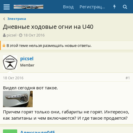
Вход
Регистрация
Электрика
Дневные ходовые огни на U40
А
Д
picsel
18 Окт 2016
в
а
В этой теме нельзя размещать новые ответы.
т
т
о
а
р
н
picsel
т
а
Member
е
ч
м
а
ы
л
18 Окт 2016
#1
а
Видел сегодня вот такое.
Причем горят только они, габариты не горят. Интересно,
как запитаны и чем включаются? И где такое продается?
Александр045