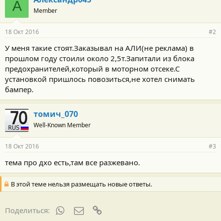
А
Member
18 Окт 2016
#2
У меня такие стоят.Заказывал на АЛИ(не реклама) в
прошлом году стоили около 2,5т.Запитали из блока
предохранителей,который в моторном отсеке.С
установкой пришлось повозиться,не хотел снимать
бампер.
томич_070
Well-Known Member
18 Окт 2016
#3
тема про дхо есть,там все разжевано.
В этой теме нельзя размещать новые ответы.
WhatsApp
Электронная почта
Ссылка
Поделиться: