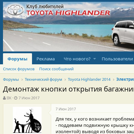
Форумы
Реклама
Что нового?
Пользователи
Список форумов
Поиск сообщений
Форумы
Технический форум
Toyota Highlander 2014
Электри
Демонтаж кнопки открытия багажни
А
Д
IIK
7 Июн 2017
в
а
т
т
7 Июн 2017
о
а
Для тех, у кого возникает пробле
р
н
т
а
- поддеваем подвижную крышку кн
е
ч
изолентой) выводя из боковых за