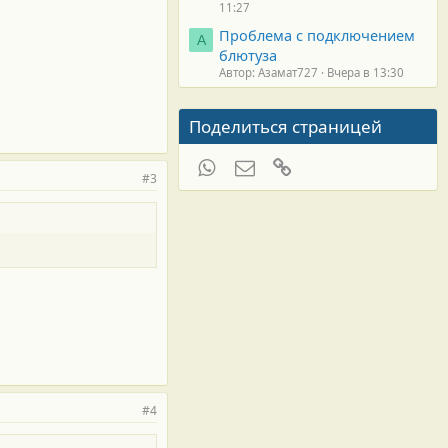
11:27
Проблема с подключением
А
блютуза
Автор: Азамат727
Вчера в 13:30
Поделиться страницей
WhatsApp
Электронная почта
Ссылка
#3
#4