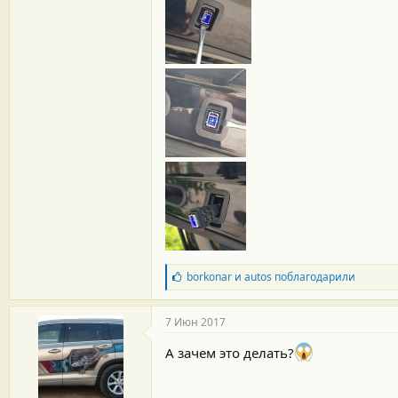
Б
borkonar
и
autos
поблагодарили
л
а
г
7 Июн 2017
о
д
А зачем это делать?
а
р
н