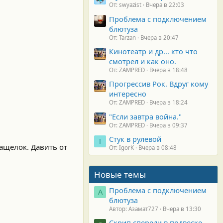
От: swyazist
Вчера в 22:03
Проблема с подключением
блютуза
От: Tarzan
Вчера в 20:47
Кинотеатр и др... кто что
смотрел и как оно.
От: ZAMPRED
Вчера в 18:48
Прогрессив Рок. Вдруг кому
интересно
От: ZAMPRED
Вчера в 18:24
"Если завтра война."
От: ZAMPRED
Вчера в 09:37
Стук в рулевой
I
ащелок. Давить от
От: IgorK
Вчера в 08:48
Новые темы
Проблема с подключением
А
блютуза
Автор: Азамат727
Вчера в 13:30
Скрип спереди в подвеске.