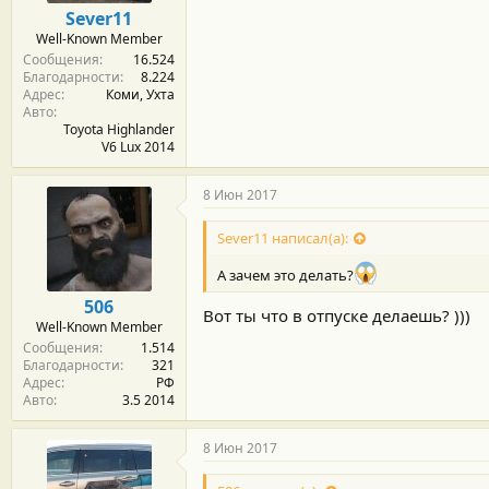
о
Sever11
с
Well-Known Member
т
Сообщения
16.524
и
Благодарности
8.224
:
Адрес
Коми, Ухта
Авто
Toyota Highlander
V6 Lux 2014
8 Июн 2017
Sever11 написал(а):
А зачем это делать?
506
Вот ты что в отпуске делаешь? )))
Well-Known Member
Сообщения
1.514
Благодарности
321
Адрес
РФ
Авто
3.5 2014
8 Июн 2017