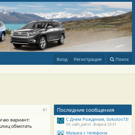
Вход
Регистрация
Поиск
Последние сообщения
#1
С Днем Рождения, Sokolov73!
агаю вариант:
От: sakh_patrol
Вчера в 23:31
шлиц обмотать
Музыка с телефона