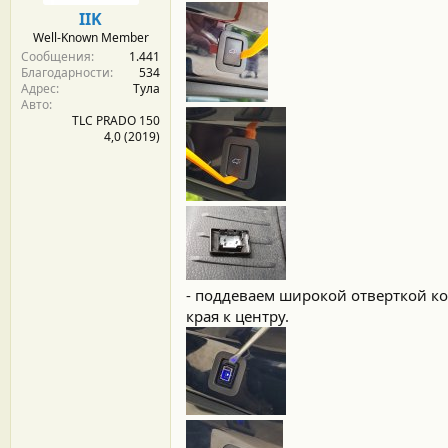
м
а
IIK
ы
л
Well-Known Member
а
Сообщения
1.441
Благодарности
534
Адрес
Тула
Авто
TLC PRADO 150
4,0 (2019)
- поддеваем широкой отверткой ко
края к центру.