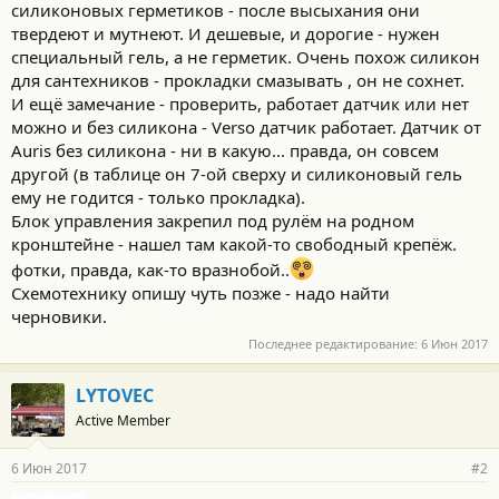
силиконовых герметиков - после высыхания они
твердеют и мутнеют. И дешевые, и дорогие - нужен
специальный гель, а не герметик. Очень похож силикон
для сантеxников - прокладки смазывать , он не сохнет.
И ещё замечание - проверить, работает датчик или нет
можно и без силикона - Verso датчик работает. Датчик от
Auris без силикона - ни в какую... правда, он совсем
другой (в таблице он 7-ой сверху и силиконовый гель
ему не годится - только прокладка).
Блок управления закрепил под рулём на родном
кронштейне - нашел там какой-то свободный крепёж.
фотки, правда, как-то вразнобой..
Схемотехнику опишу чуть позже - надо найти
черновики.
Последнее редактирование:
6 Июн 2017
LYTOVEC
Active Member
6 Июн 2017
#2