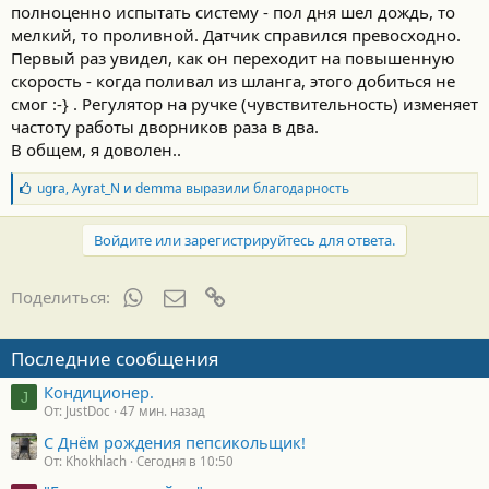
полноценно испытать систему - пол дня шел дождь, то
мелкий, то проливной. Датчик справился превосходно.
Первый раз увидел, как он переходит на повышенную
скорость - когда поливал из шланга, этого добиться не
смог :-} . Регулятор на ручке (чувствительность) изменяет
частоту работы дворников раза в два.
В общем, я доволен..
Б
ugra
,
Ayrat_N
и
demma
выразили благодарность
л
а
г
Войдите или зарегистрируйтесь для ответа.
о
д
а
WhatsApp
Электронная почта
Ссылка
Поделиться:
р
н
о
Последние сообщения
с
т
Кондиционер.
и
J
От: JustDoc
47 мин. назад
:
С Днём рождения пепсикольщик!
От: Khokhlach
Сегодня в 10:50