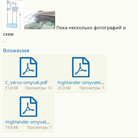
Пока несколько фотографий и
схем
.
Вложения
C_verso omyvat.pdf
highlander omyvatel per.pdf
21,8 KB
Просмотры: 13
25,9 KB
Просмотры: 7
Highlander omyvatel zadn.pdf
19,8 KB
Просмотры: 7