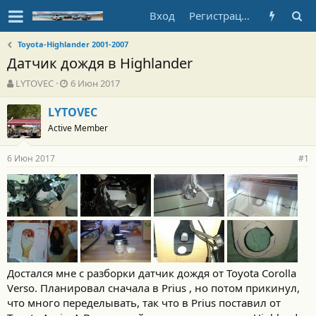
Вход
Регистрация
Toyota-Highlander 2001-2007
Датчик дождя в Highlander
А
Д
LYTOVEC
6 Июн 2017
в
а
т
т
LYTOVEC
о
а
Active Member
р
н
т
а
6 Июн 2017
е
ч
#1
м
а
ы
л
а
Достался мне с разборки датчик дождя от Toyota Corolla
Verso. Планировал сначала в Prius , но потом прикинул,
что много переделывать, так что в Prius поставил от