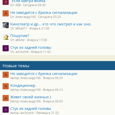
"Если завтра война."
A
От: ASB
Сегодня в 09:30
Не заводится с брелка сигнализации
А
От: Александр186
Сегодня в 05:20
Кинотеатр и др... кто что смотрел и как оно.
От: Mihail71
Вчера в 21:06
Пошутим?
От: aMster
Вчера в 17:08
Стук из задней головы
A
От: avchumik
Вчера в 11:42
Новые темы
Не заводится с брелка сигнализации
А
Автор: Александр186
Вчера в 06:29
Кондиционер.
А
Автор: Александр186
Вчера в 06:13
Живет своей жизнью )
А
Автор: Александр186
Вчера в 06:03
Стук из задней головы
A
Автор: avchumik
Пятница в 21:32