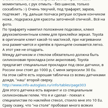
моментально, с рук отмыть - без шансов, только
соскаблить :-} Очень текучий, под трафарет, зараза,
подтекает . Ну, дальше полчаса ретуши острым кончиком
ножа , подкраска для красоты заточеной спичкой.. Всё на
фото.
По трафарету наметил положение подковки, клеил
двухкомпонентным клеем для приклейки зеркал. Toyota
в оригинале клеит какой-то мастикой, при нагревании
она размегчается и крепёж в принципе снимается легко.
А этот уже не отодрать.
Между датчиком и стеклом обязательно должна быть
силиконовая прокладка (или акриловая). Toyota
предлагает специальные прокладки под свои датчики, в
России они стоят до 1000 р, С меня запросили 30 Eu.
На этом сайте есть хорошая табличка со всемu датчиками
дождя, "наш" второй сверху.
http://www.info-autoglass.ru/info/tables/page303
Для этого датчика есть вариант и сo специальным
силиконовым гелем. Что я и сделал - поехал к
специалистам по наклейке стекол, стоило мне это 10 Eu.
Сразу скажу, что "на столе" пробовал много всяких