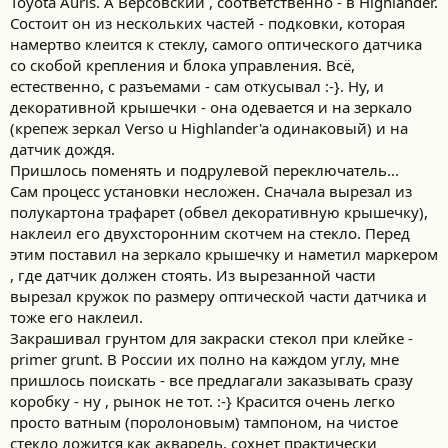
Toyota Auris. А Версовский , соответственно - в Highlander.
Состоит он из нескольких частей - подковки, которая
намертво клеится к стеклу, самого оптического датчика
сo скобой крепления и блока управления. Всё,
естественно, с разъемами - сам откусывал :-}. Ну, и
декоративной крышечки - она одевается и на зеркало
(крепеж зеркал Verso u Highlander'a одинаковый) и на
датчик дождя.
Пришлось поменять и подрулевой переключатель...
Сам процесс установки несложен. Сначала вырезал из
полукартона трафарет (обвел декоративную крышечку),
наклеил его двухсторонним скотчем на стекло. Перед
этим поставил на зеркало крышечку и наметил маркером
, где датчик должен стоять. Из вырезанной части
вырезал кружок по размеру оптической части датчика и
тоже его наклеил.
Закрашивал грунтом для закраски стекол при клейке -
primer grunt. В России их полно на каждом углу, мне
пришлось поискать - все предлагали заказывать сразу
коробку - ну , рынок не тот. :-} Красится очень легко
просто ватным (поролоновым) тампоном, на чистое
стекло ложится как акварель, сохнет практически