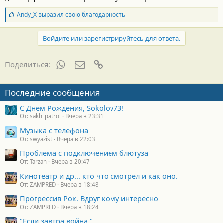
Б
Andy_X
выразил свою благодарность
л
а
г
Войдите или зарегистрируйтесь для ответа.
о
д
а
WhatsApp
Электронная почта
Ссылка
Поделиться:
р
н
о
Последние сообщения
с
т
С Днем Рождения, Sokolov73!
и
От: sakh_patrol
Вчера в 23:31
:
Музыка с телефона
От: swyazist
Вчера в 22:03
Проблема с подключением блютуза
От: Tarzan
Вчера в 20:47
Кинотеатр и др... кто что смотрел и как оно.
От: ZAMPRED
Вчера в 18:48
Прогрессив Рок. Вдруг кому интересно
От: ZAMPRED
Вчера в 18:24
"Если завтра война."