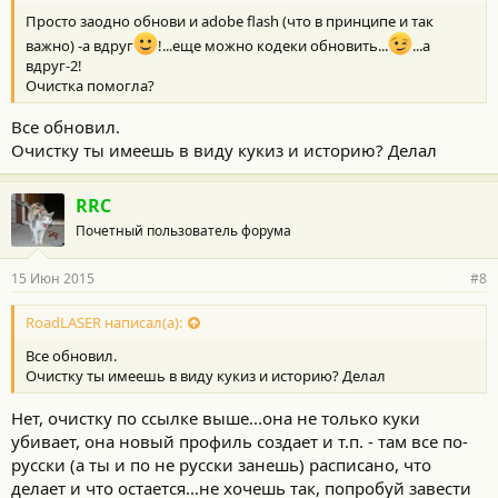
Просто заодно обнови и adobe flash (что в принципе и так
важно) -а вдруг
!...еще можно кодеки обновить...
...а
вдруг-2!
Очистка помогла?
Все обновил.
Очистку ты имеешь в виду кукиз и историю? Делал
RRC
Почетный пользователь форума
15 Июн 2015
#8
RoadLASER написал(а):
Все обновил.
Очистку ты имеешь в виду кукиз и историю? Делал
Нет, очистку по ссылке выше...она не только куки
убивает, она новый профиль создает и т.п. - там все по-
русски (а ты и по не русски занешь) расписано, что
делает и что остается...не хочешь так, попробуй завести