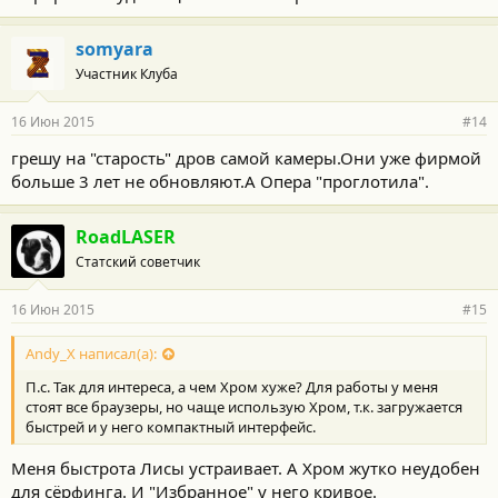
somyara
Участник Клуба
16 Июн 2015
#14
грешу на "старость" дров самой камеры.Они уже фирмой
больше 3 лет не обновляют.А Опера "проглотила".
RoadLASER
Статский советчик
16 Июн 2015
#15
Andy_X написал(а):
П.с. Так для интереса, а чем Хром хуже? Для работы у меня
стоят все браузеры, но чаще использую Хром, т.к. загружается
быстрей и у него компактный интерфейс.
Меня быстрота Лисы устраивает. А Хром жутко неудобен
для сёрфинга. И "Избранное" у него кривое.