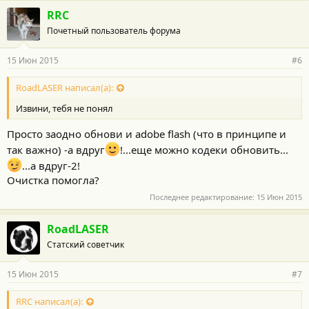
RRC
Почетный пользователь форума
15 Июн 2015
#6
RoadLASER написал(а):
Извини, тебя не понял
Просто заодно обнови и adobe flash (что в принципе и
так важно) -а вдруг
!...еще можно кодеки обновить...
...а вдруг-2!
Очистка помогла?
Последнее редактирование:
15 Июн 2015
RoadLASER
Статский советчик
15 Июн 2015
#7
RRC написал(а):