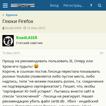
Вход
Регистрация
Курилка
Глюки Firefox
А
Д
RoadLASER
15 Июн 2015
в
а
т
т
RoadLASER
о
а
Статский советчик
р
н
т
а
15 Июн 2015
е
ч
#1
м
а
Прошу не рекомендовать пользовать IE, Оперу или
ы
л
Хром-его-тудыть!
а
Короче, в ссылках постов Лисица перестала показывать
ролики Youtube (появляется либо пустое место, либо
надпись, типа "не можем показать ролик, т.к. соединение
не подтверждено сертификатом"). Пишет, что, якобы
"сертификат Ю-тюб устарел". Пытаюсь внести сайт в
список "исключений" - Лисица не реагирует. Нашел
рекомендацию убить файл cert8.db . Убил - индейский