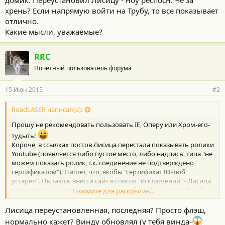
домик. Переустановил Лисицу - ноу респосн. Чё за
хрень? Если напрямую войти на Трубу, то все показывает
отлично.
Какие мысли, уважаемые?
RRC
Почетный пользователь форума
15 Июн 2015
#2
RoadLASER написал(а):
Прошу не рекомендовать пользовать IE, Оперу или Хром-его-
тудыть!
Короче, в ссылках постов Лисица перестала показывать ролики
Youtube (появляется либо пустое место, либо надпись, типа "не
можем показать ролик, т.к. соединение не подтверждено
сертификатом"). Пишет, что, якобы "сертификат Ю-тюб
устарел". Пытаюсь внести сайт в список "исключений" - Лисица
не реагирует. Нашел рекомендацию убить файл cert8.db . Убил
Нажмите для раскрытия...
- индейский домик. Переустановил Лисицу - ноу респосн. Чё за
хрень? Если напрямую войти на Трубу, то все показывает
Лисица переустановленная, последняя? Просто флэш,
отлично.
нормально кажет? Винду обновлял (у тебя винда-