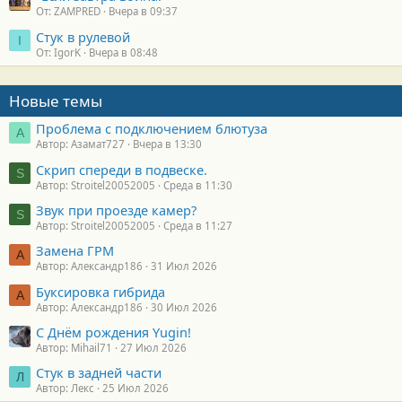
От: ZAMPRED
Вчера в 09:37
Стук в рулевой
I
От: IgorK
Вчера в 08:48
Новые темы
Проблема с подключением блютуза
А
Автор: Азамат727
Вчера в 13:30
Скрип спереди в подвеске.
S
Автор: Stroitel20052005
Среда в 11:30
Звук при проезде камер?
S
Автор: Stroitel20052005
Среда в 11:27
Замена ГРМ
А
Автор: Александр186
31 Июл 2026
Буксировка гибрида
А
Автор: Александр186
30 Июл 2026
С Днём рождения Yugin!
Автор: Mihail71
27 Июл 2026
Стук в задней части
Л
Автор: Лекс
25 Июл 2026