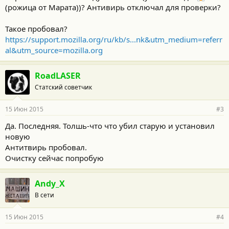
Какие мысли, уважаемые?
(рожица от Марата))? Антивирь отключал для проверки?
Такое пробовал?
https://support.mozilla.org/ru/kb/s...nk&utm_medium=referr
al&utm_source=mozilla.org
RoadLASER
Статский советчик
15 Июн 2015
#3
Да. Последняя. Толшь-что что убил старую и установил
новую
Антитвирь пробовал.
Очистку сейчас попробую
Andy_X
В сети
15 Июн 2015
#4