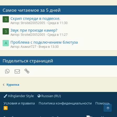
Самое читаемое за 5 дней
Скрип спереди в подвеске.
S
Автор: Stroitel20052005
Среда в 11:30
Звук при проезде камер?
S
Автор: Stroitel20052005
Среда в 11:27
Проблема с подключением блютуза
А
Автор: Азамат727
Вчера в 13:30
Поделиться страницей
WhatsApp
Электронная почта
Ссылка
Курилка
Hihglander Style
Russian (RU)
Условия и правила
Политика конфиденциальности
Помощь
Свер
R
S
S