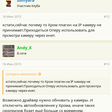
somyara
Участник Клуба
16 Июн 2015
#12
кстати,сейчас почему то Хром плагин на IP камеру не
принимает.Приходиться Оперу использовать для
прсмотра камеру через инет.
Andy_X
В сети
16 Июн 2015
#13
somyara написал(а):
кстати,сейчас почему то Хром плагин на IP камеру не
принимает.Приходиться Оперу использовать для прсмотра
камеру через инет.
Возможно драйвер нужно обновить у камеры. И
отключить автообновление у Хрома, иначе таких
сюрпризов будет ещё больше со временем.