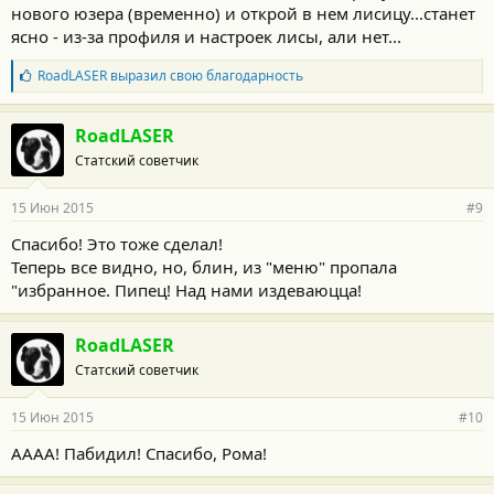
нового юзера (временно) и открой в нем лисицу...станет
ясно - из-за профиля и настроек лисы, али нет...
Б
RoadLASER
выразил свою благодарность
л
а
г
RoadLASER
о
Статский советчик
д
а
р
15 Июн 2015
#9
н
о
Спасибо! Это тоже сделал!
с
Теперь все видно, но, блин, из "меню" пропала
т
и
"избранное. Пипец! Над нами издеваюцца!
:
RoadLASER
Статский советчик
15 Июн 2015
#10
АААА! Пабидил! Спасибо, Рома!