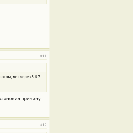
#11
том, лет через 5-6-7--
установил причину
#12