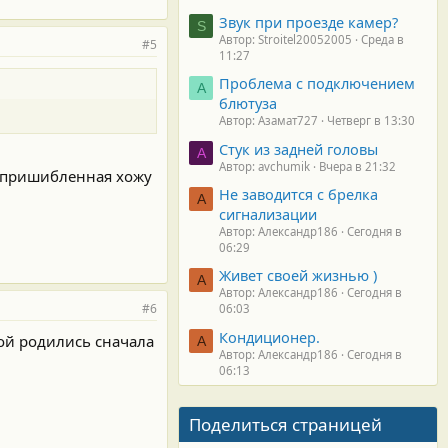
Звук при проезде камер?
S
Автор: Stroitel20052005
Среда в
#5
11:27
Проблема с подключением
А
блютуза
Автор: Азамат727
Четверг в 13:30
Стук из задней головы
A
Автор: avchumik
Вчера в 21:32
ор пришибленная хожу
Не заводится с брелка
А
сигнализации
Автор: Александр186
Сегодня в
06:29
Живет своей жизнью )
А
Автор: Александр186
Сегодня в
#6
06:03
Кондиционер.
рой родились сначала
А
Автор: Александр186
Сегодня в
06:13
Поделиться страницей