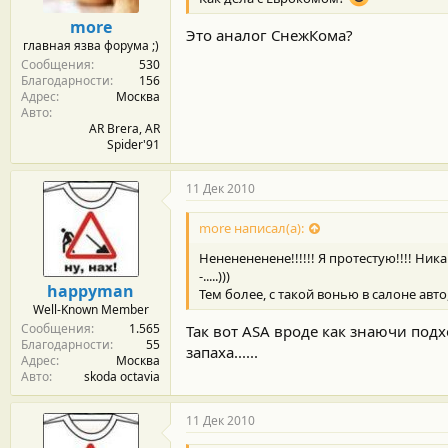
more
Это аналог СнежКома?
главная язва форума ;)
Сообщения
530
Благодарности
156
Адрес
Москва
Авто
AR Brera, AR
Spider'91
11 Дек 2010
more написал(а):
Нененененене!!!!!! Я протестую!!!! Ни
-.....)))
happyman
Тем более, с такой вонью в салоне авт
Well-Known Member
Сообщения
1.565
Так вот ASA вроде как знаючи по
Благодарности
55
запаха......
Адрес
Москва
Авто
skoda octavia
11 Дек 2010