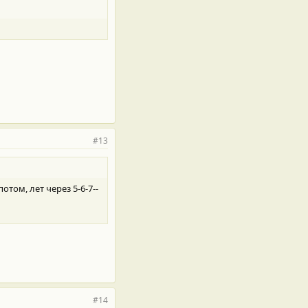
#13
том, лет через 5-6-7--
#14