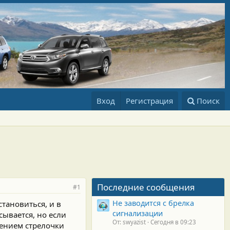
Вход
Регистрация
Поиск
Последние сообщения
#1
Не заводится с брелка
тановиться, и в
сигнализации
ывается, но если
От: swyazist
Сегодня в 09:23
чением стрелочки