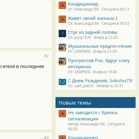
Кондиционер.
А
От: Александр186
Сегодня в 06:13
Живет своей жизнью )
А
От: Александр186
Сегодня в 06:03
Стук из задней головы
Y
От: yuriy1976
Вчера в 22:26
Музыкальные предпочтения
От: ZAMPRED
Вчера в 21:39
#2
Прогрессив Рок. Вдруг кому
гателя в последнее
интересно
От: ZAMPRED
Вчера в 19:38
С Днем Рождения, Sokolov73!
От: sakh_patrol
Четверг в 23:31
Новые темы
Не заводится с брелка
А
сигнализации
Автор: Александр186
Сегодня в
06:29
Кондиционер.
#3
А