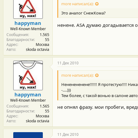
more написал(а):
Это аналог СнежКома?
happyman
ненене. ASA думаю догадывается о
Well-Known Member
Сообщения
1.565
Благодарности
55
Адрес
Москва
Авто
skoda octavia
11 Дек 2010
more написал(а):
Нененененене!!!!!! Я протестую!!!! Ни
-.....)))
happyman
Тем более, с такой вонью в салоне авт
Well-Known Member
Сообщения
1.565
не опнял фразу. мои пробеги, вредн
Благодарности
55
Адрес
Москва
Авто
skoda octavia
11 Дек 2010