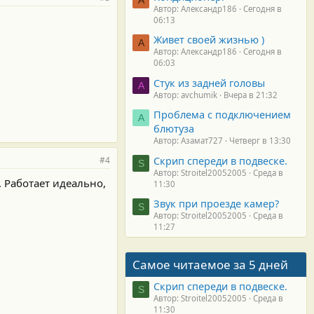
Автор: Александр186
Сегодня в
06:13
Живет своей жизнью )
А
Автор: Александр186
Сегодня в
06:03
Стук из задней головы
A
Автор: avchumik
Вчера в 21:32
Проблема с подключением
А
блютуза
Автор: Азамат727
Четверг в 13:30
Скрип спереди в подвеске.
#4
S
Автор: Stroitel20052005
Среда в
. Работает идеально,
11:30
Звук при проезде камер?
S
Автор: Stroitel20052005
Среда в
11:27
Самое читаемое за 5 дней
Скрип спереди в подвеске.
S
Автор: Stroitel20052005
Среда в
11:30