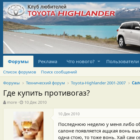
Форумы
Реклама
Что нового?
Пользователи
Список форумов
Поиск сообщений
Форумы
Технический форум
Toyota-Highlander 2001-2007
Сал
Где купить противогаз?
А
Д
more
10 Дек 2010
в
а
т
т
10 Дек 2010
о
а
Последнюю неделю у меня либо обо
р
н
т
а
салоне появляется аццкая вонь вы
е
ч
одна стою, то тоже вонь. Хай сам