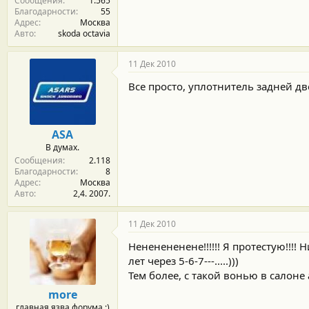
Сообщения
1.565
Благодарности
55
Адрес
Москва
Авто
skoda octavia
11 Дек 2010
Все просто, уплотнитель задней дв
ASA
В думах.
Сообщения
2.118
Благодарности
8
Адрес
Москва
Авто
2,4. 2007.
11 Дек 2010
Нененененене!!!!!! Я протестую!!!
лет через 5-6-7---.....)))
Тем более, с такой вонью в салоне
more
главная язва форума ;)