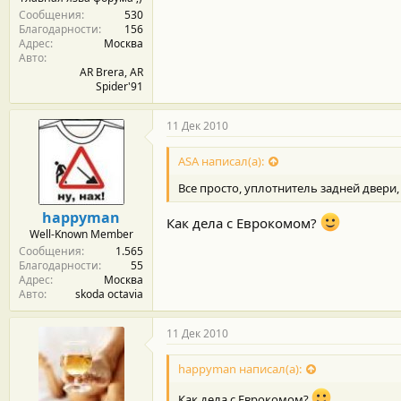
Сообщения
530
Благодарности
156
Адрес
Москва
Авто
AR Brera, AR
Spider'91
11 Дек 2010
ASA написал(а):
Все просто, уплотнитель задней двери,
happyman
Как дела с Еврокомом?
Well-Known Member
Сообщения
1.565
Благодарности
55
Адрес
Москва
Авто
skoda octavia
11 Дек 2010
happyman написал(а):
Как дела с Еврокомом?