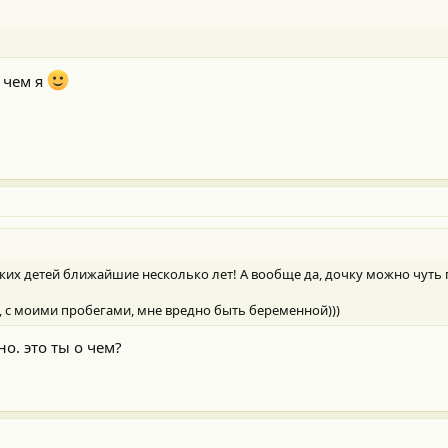
 чем я
каких детей ближайшие несколько лет! А вообще да, дочку можно чуть по
о, с моими пробегами, мне вредно быть беременной)))
о. это ты о чем?