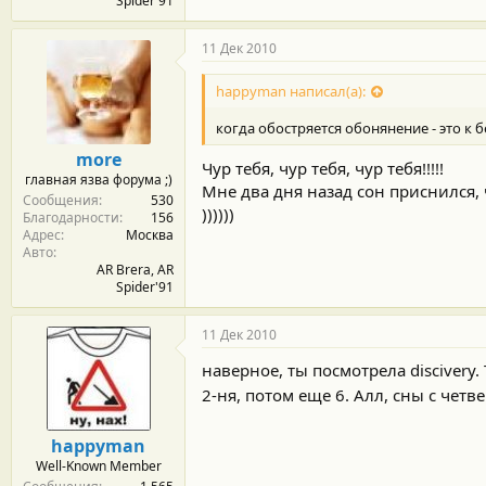
Spider'91
11 Дек 2010
happyman написал(а):
когда обостряется обонянение - это к
more
Чур тебя, чур тебя, чур тебя!!!!!
главная язва форума ;)
Мне два дня назад сон приснился, 
Сообщения
530
))))))
Благодарности
156
Адрес
Москва
Авто
AR Brera, AR
Spider'91
11 Дек 2010
наверное, ты посмотрела discivery
2-ня, потом еще 6. Алл, сны с чет
happyman
Well-Known Member