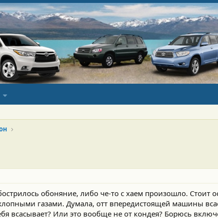
он
стрилось обоняние, либо че-то с хаем произошло. Стоит ос
хлопными газами. Думала, отт впередистоящей машины всас
 себя всасывает? Или это вообще не от кондея? Борюсь вклю