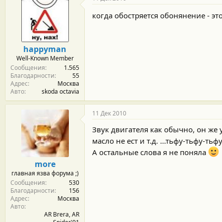
когда обостряется обонянение - э
happyman
Well-Known Member
Сообщения
1.565
Благодарности
55
Адрес
Москва
Авто
skoda octavia
11 Дек 2010
Звук двигателя как обычно, он же 
масло не ест и т.д. ...тьфу-тьфу-тьф
А остальные слова я не поняла
more
главная язва форума ;)
Сообщения
530
Благодарности
156
Адрес
Москва
Авто
AR Brera, AR