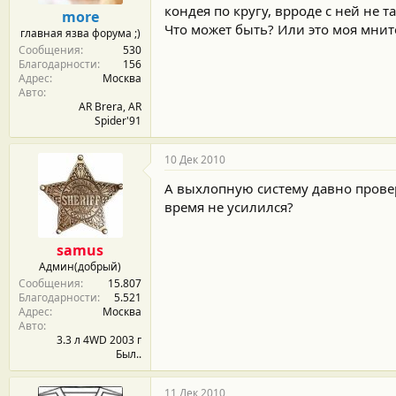
м
а
кондея по кругу, врроде с ней не та
more
ы
л
Что может быть? Или это моя мнит
главная язва форума ;)
а
Сообщения
530
Благодарности
156
Адрес
Москва
Авто
AR Brera, AR
Spider'91
10 Дек 2010
А выхлопную систему давно провер
время не усилился?
samus
Админ(добрый)
Сообщения
15.807
Благодарности
5.521
Адрес
Москва
Авто
3.3 л 4WD 2003 г
Был..
11 Дек 2010