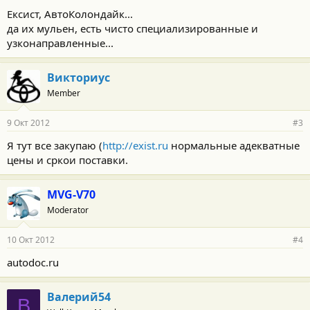
Ексист, АвтоКолондайк...
да их мульен, есть чисто специализированные и
узконаправленные...
Викториус
Member
9 Окт 2012
#3
Я тут все закупаю (
http://exist.ru
нормальные адекватные
цены и сркои поставки.
MVG-V70
Moderator
10 Окт 2012
#4
autodoc.ru
Валерий54
В