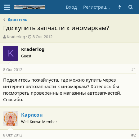
Вход
Регистрация
Двигатель
Где купить запчасти к иномаркам?
А
Д
Kraderlog
8 Окт 2012
в
а
т
т
Kraderlog
K
о
а
Guest
р
н
т
а
8 Окт 2012
е
ч
#1
м
а
Поделитесь пожайлуста, где можно купить через
ы
л
интернет автозапчасти к иномаркам? Хотелось бы
а
посмотреть проверенные магазины автозапчастей.
Спасибо.
Карлсон
Well-Known Member
8 Окт 2012
#2