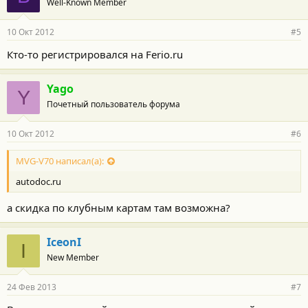
Well-Known Member
10 Окт 2012
#5
Кто-то регистрировался на Ferio.ru
Yago
Y
Почетный пользователь форума
10 Окт 2012
#6
MVG-V70 написал(а):
autodoc.ru
а скидка по клубным картам там возможна?
IceonI
I
New Member
24 Фев 2013
#7