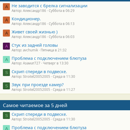
Не заводится с брелка сигнализации
А
Автор: Александр186
Суббота в 06:29
Кондиционер.
А
Автор: Александр186
Суббота в 06:13
Живет своей жизнью )
А
Автор: Александр186
Суббота в 06:03
Стук из задней головы
A
Автор: avchumik
Пятница в 21:32
Проблема с подключением блютуза
А
Автор: Азамат727
Четверг в 13:30
Скрип спереди в подвеске.
S
Автор: Stroitel20052005
Среда в 11:30
Звук при проезде камер?
S
Автор: Stroitel20052005
Среда в 11:27
Самое читаемое за 5 дней
Скрип спереди в подвеске.
S
Автор: Stroitel20052005
Среда в 11:30
Проблема с подключением блютуза
А