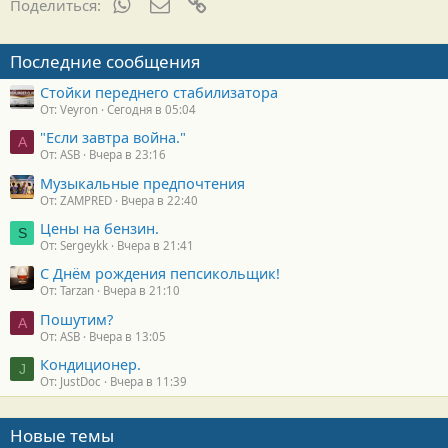
а
WhatsApp
Электронная почта
Ссылка
Поделиться:
р
н
о
Последние сообщения
с
т
Стойки переднего стабилизатора
и
От: Veyron
Сегодня в 05:04
:
"Если завтра война."
A
От: ASB
Вчера в 23:16
Музыкальные предпочтения
От: ZAMPRED
Вчера в 22:40
Цены на бензин.
S
От: Sergeykk
Вчера в 21:41
С Днём рождения пепсикольщик!
От: Tarzan
Вчера в 21:10
Пошутим?
A
От: ASB
Вчера в 13:05
Кондиционер.
J
От: JustDoc
Вчера в 11:39
Новые темы