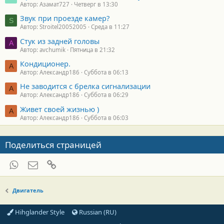
Автор: Азамат727
Четверг в 13:30
Звук при проезде камер?
S
Автор: Stroitel20052005
Среда в 11:27
Стук из задней головы
A
Автор: avchumik
Пятница в 21:32
Кондиционер.
А
Автор: Александр186
Суббота в 06:13
Не заводится с брелка сигнализации
А
Автор: Александр186
Суббота в 06:29
Живет своей жизнью )
А
Автор: Александр186
Суббота в 06:03
Поделиться страницей
WhatsApp
Электронная почта
Ссылка
Двигатель
Hihglander Style
Russian (RU)