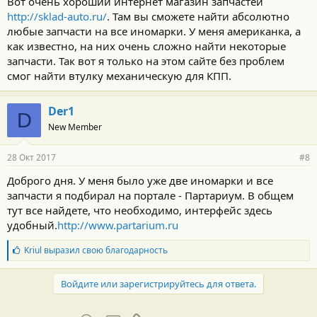
Вот очень хороший интернет магазин запчастей
http://sklad-auto.ru/
. Там вы сможете найти абсолютно
любые запчасти на все иномарки. У меня американка, а
как известно, на них очень сложно найти некоторые
запчасти. Так вот я только на этом сайте без проблем
смог найти втулку механическую для КПП.
Der1
D
New Member
28 Окт 2017
#8
Доброго дня. У меня было уже две иномарки и все
запчасти я подбирал на портале - Партариум. В общем
тут все найдете, что необходимо, интерфейс здесь
удобный.
http://www.partarium.ru
Б
Kriul
выразил свою благодарность
л
а
г
Войдите или зарегистрируйтесь для ответа.
о
д