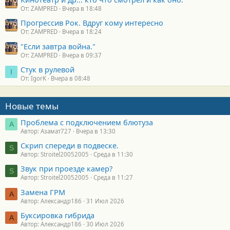
От: ZAMPRED
Вчера в 18:48
Прогрессив Рок. Вдруг кому интересно
От: ZAMPRED
Вчера в 18:24
"Если завтра война."
От: ZAMPRED
Вчера в 09:37
Стук в рулевой
I
От: IgorK
Вчера в 08:48
Новые темы
Проблема с подключением блютуза
А
Автор: Азамат727
Вчера в 13:30
Скрип спереди в подвеске.
S
Автор: Stroitel20052005
Среда в 11:30
Звук при проезде камер?
S
Автор: Stroitel20052005
Среда в 11:27
Замена ГРМ
А
Автор: Александр186
31 Июл 2026
Буксировка гибрида
А
Автор: Александр186
30 Июл 2026