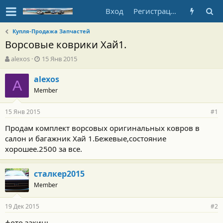
Вход
Регистрация
Купля-Продажа Запчастей
Ворсовые коврики Хай1.
А
Д
alexos
15 Янв 2015
в
а
т
т
alexos
A
о
а
Member
р
н
т
а
15 Янв 2015
е
ч
#1
м
а
Продам комплект ворсовых оригинальных ковров в
ы
л
салон и багажник Хай 1.Бежевые,состояние
а
хорошее.2500 за все.
сталкер2015
Member
19 Дек 2015
#2
фото закинь