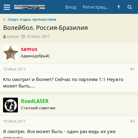
Вход
Регистрация
Спорт, отдых, путешествия
Волейбол. Россия-Бразилия
А
Д
samus
10 Июл 2011
в
а
т
т
samus
о
а
Админ(добрый)
р
н
т
а
10 Июл 2011
е
ч
#1
м
а
Кто смотрит и болеет? Сейчас по партиям 1:1 Неужто
ы
л
может быть....
а
RoadLASER
Статский советчик
10 Июл 2011
#2
Я смотрю. Все может быть - один раз ведь их уже
дернули.