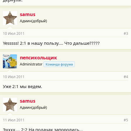
samus
Админ(добрый)
10 Июл 2011
#3
Yesssss! 2:1 в нашу пользу.... Что дальше?????
пепсикольщик
Administrator
Команда форума
10 Июл 2011
#4
Уже 2:1 мы ведем.
samus
Админ(добрый)
11 Июл 2011
#5
Эхххх.... 2:2 На подачах запоролись...