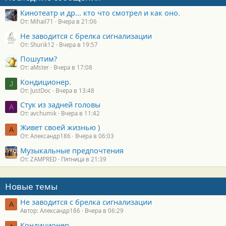
Кинотеатр и др... кто что смотрел и как оно.
От: Mihail71
Вчера в 21:06
Не заводится с брелка сигнализации
От: Shurik12
Вчера в 19:57
Пошутим?
От: aMster
Вчера в 17:08
Кондиционер.
J
От: JustDoc
Вчера в 13:48
Стук из задней головы
A
От: avchumik
Вчера в 11:42
Живет своей жизнью )
А
От: Александр186
Вчера в 06:03
Музыкальные предпочтения
От: ZAMPRED
Пятница в 21:39
Новые темы
Не заводится с брелка сигнализации
А
Автор: Александр186
Вчера в 06:29
Кондиционер.