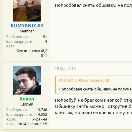
Попробовал снять обшивку, не полу
RUMYANIY-83
Member
Сообщения
91
Благодарности
4
Авто
Бензин,полный,2
011
19 Сен 2019
RUMYANIY-83 написал(а):
Попробовал снять обшивку, не получае
Хохол
Попробуй не брелком кнопкой откр
Щирый
Обшивку снять можно , открутив б
Сообщения
13.746
клипсах, но надо ее крепко тянуть
Благодарности
4.352
Адрес
Украина
Авто
2014 Элеганс 3.5