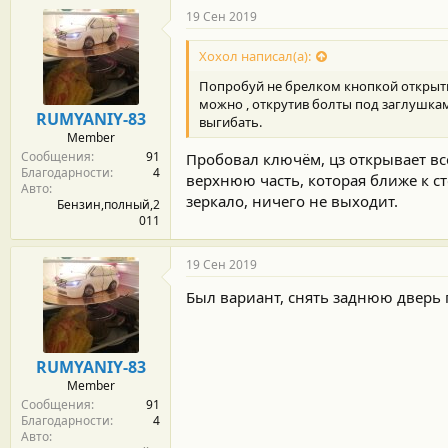
19 Сен 2019
Хохол написал(а):
Попробуй не брелком кнопкой открыть 
можно , открутив болты под заглушкам
RUMYANIY-83
выгибать.
Member
Сообщения
91
Пробовал ключём, цз открывает все
Благодарности
4
верхнюю часть, которая ближе к ст
Авто
зеркало, ничего не выходит.
Бензин,полный,2
011
19 Сен 2019
Был вариант, снять заднюю дверь п
RUMYANIY-83
Member
Сообщения
91
Благодарности
4
Авто