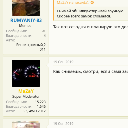
MaZaY написал(а):
а
р
Снимай обшивку-открывай вручную
н
Скорее всего замок сломался.
о
RUMYANIY-83
с
Member
Так вот сегодня и планирую это де
т
Сообщения
91
и
Благодарности
4
:
Авто
Бензин,полный,2
011
19 Сен 2019
Как снимешь, смотри, если сама за
MaZaY
Super Moderator
Сообщения
15.223
Благодарности
1.646
Авто
3.5, 4WD 2012
19 Сен 2019