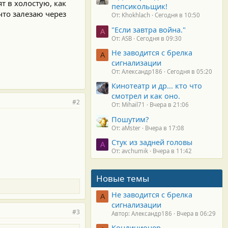
т в холостую, как
пепсикольщик!
что залезаю через
От: Khokhlach
Сегодня в 10:50
"Если завтра война."
A
От: ASB
Сегодня в 09:30
Не заводится с брелка
А
сигнализации
От: Александр186
Сегодня в 05:20
Кинотеатр и др... кто что
смотрел и как оно.
#2
От: Mihail71
Вчера в 21:06
Пошутим?
От: aMster
Вчера в 17:08
Стук из задней головы
A
От: avchumik
Вчера в 11:42
Новые темы
Не заводится с брелка
А
сигнализации
#3
Автор: Александр186
Вчера в 06:29
Кондиционер.