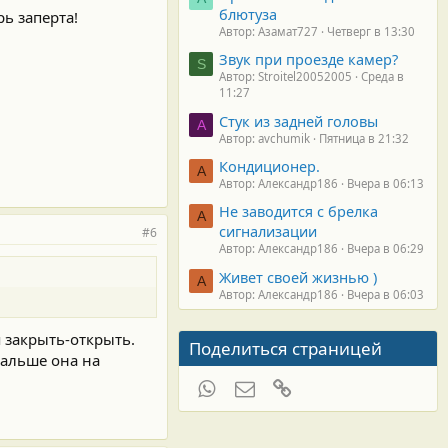
блютуза
ь заперта!
Автор: Азамат727
Четверг в 13:30
Звук при проезде камер?
S
Автор: Stroitel20052005
Среда в
11:27
Стук из задней головы
A
Автор: avchumik
Пятница в 21:32
Кондиционер.
А
Автор: Александр186
Вчера в 06:13
Не заводится с брелка
А
сигнализации
#6
Автор: Александр186
Вчера в 06:29
Живет своей жизнью )
А
Автор: Александр186
Вчера в 06:03
 закрыть-открыть.
Поделиться страницей
дальше она на
WhatsApp
Электронная почта
Ссылка