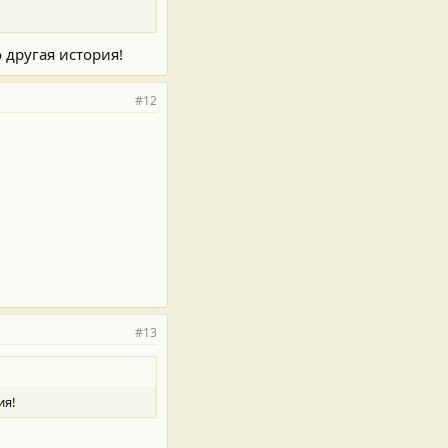
 другая история!
#12
#13
ия!