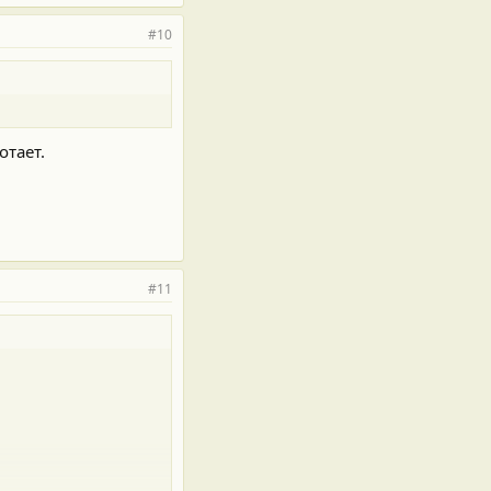
#10
отает.
#11