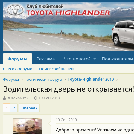
Форумы
Реклама
Что нового?
Пользователи
Список форумов
Поиск сообщений
Форумы
Технический форум
Toyota-Highlander 2010
Водительская дверь не открывается!
А
Д
RUMYANIY-83
19 Сен 2019
в
а
1
2
Вперёд
т
т
о
а
р
н
19 Сен 2019
т
а
Доброго времени! Уважаемые одно
е
ч