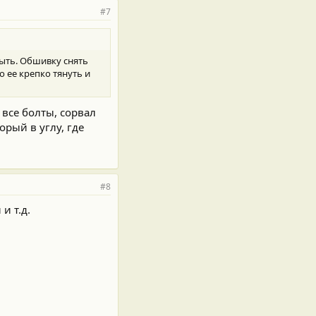
#7
рыть. Обшивку снять
 ее крепко тянуть и
 все болты, сорвал
орый в углу, где
#8
и т.д.