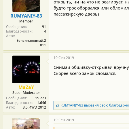
м
а
открыть, ни на что не реагирует, 
ы
л
будто трос оборвался или обломилс
а
пассажирскую дверь)
RUMYANIY-83
Member
Сообщения
91
Благодарности
4
Авто
Бензин,полный,2
011
19 Сен 2019
Снимай обшивку-открывай вручн
Скорее всего замок сломался.
MaZaY
Super Moderator
Сообщения
15.223
Благодарности
1.646
Б
RUMYANIY-83
выразил свою благодарно
Авто
3.5, 4WD 2012
л
а
г
19 Сен 2019
о
д