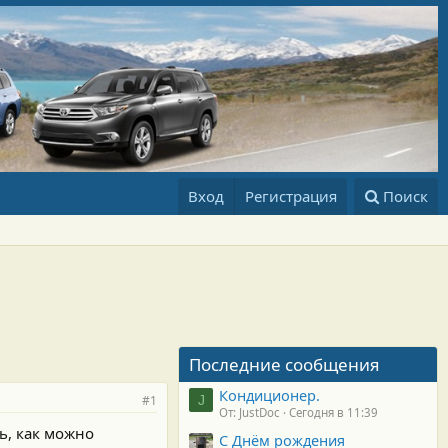
Вход
Регистрация
Поиск
Последние сообщения
Кондиционер.
#1
J
От: JustDoc
Сегодня в 11:39
ь, как можно
С Днём рождения