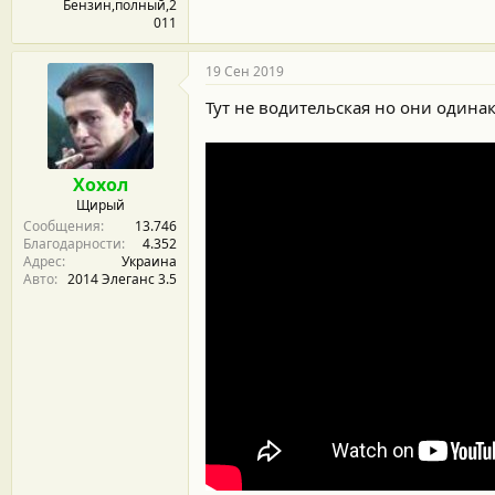
Бензин,полный,2
011
19 Сен 2019
Тут не водительская но они одина
Хохол
Щирый
Сообщения
13.746
Благодарности
4.352
Адрес
Украина
Авто
2014 Элеганс 3.5