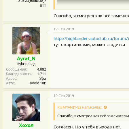
Бензин,полный,2
011
Спасибо, я смотрел как всё замеча
19 Сен 2019
http://highlander-autoclub.ru/foru
тут с картинками, может сгодится
Ayrat_N
Hybridовод
Сообщения
4.082
Благодарности
1.711
Адрес
Уфа
Авто
Hybrid 10г.
19 Сен 2019
RUMYANIY-83 написал(а):
Спасибо, я смотрел как всё замечатель
Хохол
Согласен. Но у тебя выхода нет.