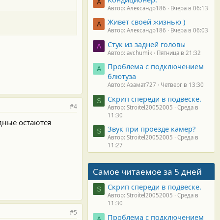
А
Автор: Александр186
Вчера в 06:13
Живет своей жизнью )
А
Автор: Александр186
Вчера в 06:03
Стук из задней головы
A
Автор: avchumik
Пятница в 21:32
Проблема с подключением
А
блютуза
Автор: Азамат727
Четверг в 13:30
Скрип спереди в подвеске.
S
#4
Автор: Stroitel20052005
Среда в
11:30
одные остаются
Звук при проезде камер?
S
Автор: Stroitel20052005
Среда в
11:27
Самое читаемое за 5 дней
Скрип спереди в подвеске.
S
Автор: Stroitel20052005
Среда в
11:30
#5
Проблема с подключением
А