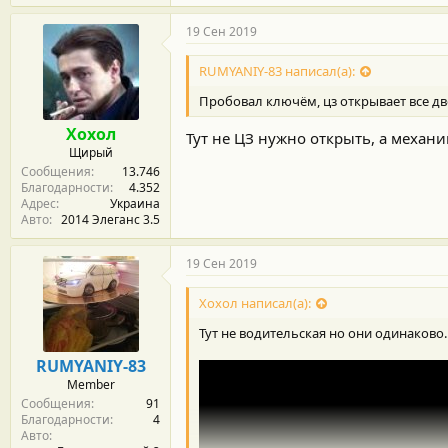
19 Сен 2019
RUMYANIY-83 написал(а):
Пробовал ключём, цз открывает все дв
Хохол
Тут не ЦЗ нужно открыть, а механи
Щирый
Сообщения
13.746
Благодарности
4.352
Адрес
Украина
Авто
2014 Элеганс 3.5
19 Сен 2019
Хохол написал(а):
Тут не водительская но они одинаково.
RUMYANIY-83
Member
Сообщения
91
Благодарности
4
Авто