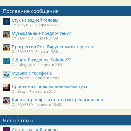
Последние сообщения
Стук из задней головы
Y
От: yuriy1976
Вчера в 22:26
Музыкальные предпочтения
От: ZAMPRED
Вчера в 21:39
Прогрессив Рок. Вдруг кому интересно
От: ZAMPRED
Вчера в 19:38
С Днем Рождения, Sokolov73!
От: sakh_patrol
Четверг в 23:31
Музыка с телефона
От: swyazist
Четверг в 22:03
Проблема с подключением блютуза
От: Tarzan
Четверг в 20:47
Кинотеатр и др... кто что смотрел и как оно.
От: ZAMPRED
Четверг в 18:48
Новые темы
Стук из задней головы
A