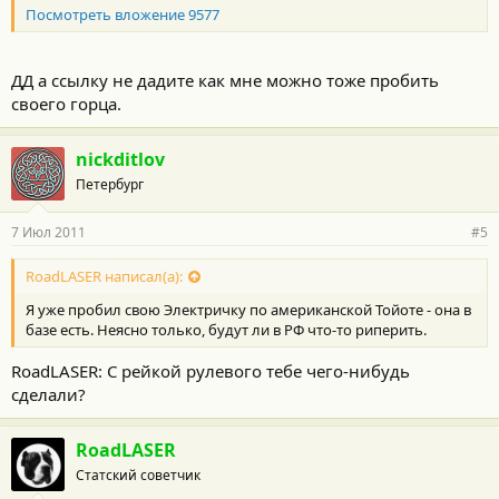
Посмотреть вложение 9577
ДД а ссылку не дадите как мне можно тоже пробить
своего горца.
nickditlov
Петербург
7 Июл 2011
#5
RoadLASER написал(а):
Я уже пробил свою Электричку по американской Тойоте - она в
базе есть. Неясно только, будут ли в РФ что-то риперить.
RoadLASER: C рейкой рулевого тебе чего-нибудь
сделали?
RoadLASER
Статский советчик