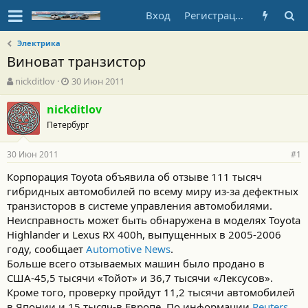
Вход
Регистрация
Электрика
Виноват транзистор
А
Д
nickditlov
30 Июн 2011
в
а
т
т
nickditlov
о
а
Петербург
р
н
т
а
30 Июн 2011
е
ч
#1
м
а
Корпорация Toyota объявила об отзыве 111 тысяч
ы
л
гибридных автомобилей по всему миру из-за дефектных
а
транзисторов в системе управления автомобилями.
Неисправность может быть обнаружена в моделях Toyota
Highlander и Lexus RX 400h, выпущенных в 2005-2006
году, сообщает
Automotive News
.
Больше всего отзываемых машин было продано в
США-45,5 тысячи «Тойот» и 36,7 тысячи «Лексусов».
Кроме того, проверку пройдут 11,2 тысячи автомобилей
в Японии и 15 тысяч-в Европе. По информации
Reuters
,