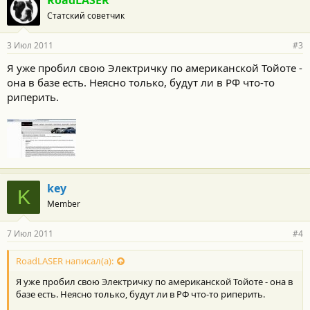
RoadLASER
Статский советчик
3 Июл 2011
#3
Я уже пробил свою Электричку по американской Тойоте -
она в базе есть. Неясно только, будут ли в РФ что-то
риперить.
key
K
Member
7 Июл 2011
#4
RoadLASER написал(а):
Я уже пробил свою Электричку по американской Тойоте - она в
базе есть. Неясно только, будут ли в РФ что-то риперить.