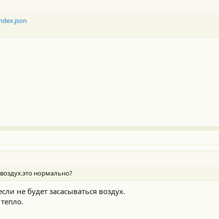
ndex.json
воздух.это нормально?
сли не будет засасываться воздух.
 тепло.