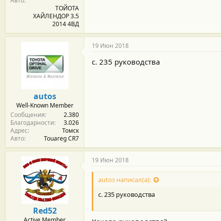
Авто
ТОЙОТА
ХАЙЛЕНДОР 3.5
2014 4ВД
19 Июн 2018
с. 235 руководства
autos
Well-Known Member
Сообщения
2.380
Благодарности
3.026
Адрес
Томск
Авто
Touareg CR7
19 Июн 2018
autos написал(а):
с. 235 руководства
Red52
Active Member