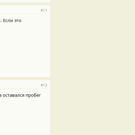
#11
 Если это
#12
а оставался пробег