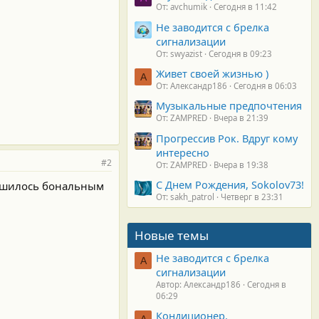
От: avchumik
Сегодня в 11:42
Не заводится с брелка
сигнализации
От: swyazist
Сегодня в 09:23
Живет своей жизнью )
А
От: Александр186
Сегодня в 06:03
Музыкальные предпочтения
От: ZAMPRED
Вчера в 21:39
Прогрессив Рок. Вдруг кому
интересно
#2
От: ZAMPRED
Вчера в 19:38
С Днем Рождения, Sokolov73!
решилось бональным
От: sakh_patrol
Четверг в 23:31
Новые темы
Не заводится с брелка
А
сигнализации
Автор: Александр186
Сегодня в
06:29
Кондиционер.
А