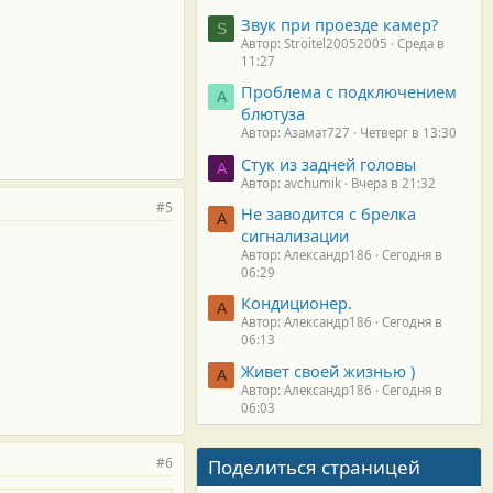
Звук при проезде камер?
S
Автор: Stroitel20052005
Среда в
11:27
Проблема с подключением
А
блютуза
Автор: Азамат727
Четверг в 13:30
Стук из задней головы
A
Автор: avchumik
Вчера в 21:32
#5
Не заводится с брелка
А
сигнализации
Автор: Александр186
Сегодня в
06:29
Кондиционер.
А
Автор: Александр186
Сегодня в
06:13
Живет своей жизнью )
А
Автор: Александр186
Сегодня в
06:03
#6
Поделиться страницей