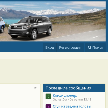
Вход
Регистрация
Поиск
Последние сообщения
#1
Кондиционер.
J
От: JustDoc
Сегодня в 13:48
Стук из задней головы
A