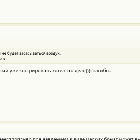
не будет засасываться воздух.
ло.
тарый уже кострировать хотел это дело)))спасибо..
щееся топливо под давлением в виде мелких брызг может в