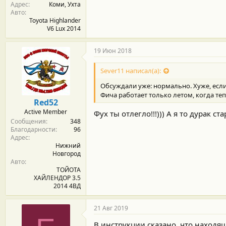
Адрес
Коми, Ухта
Авто
Toyota Highlander
V6 Lux 2014
19 Июн 2018
Sever11 написал(а):
Обсуждали уже: нормально. Хуже, если 
Фича работает только летом, когда теп
Red52
Active Member
Фух ты отлегло!!!))) А я то дурак с
Сообщения
348
Благодарности
96
Адрес
Нижний
Новгород
Авто
ТОЙОТА
ХАЙЛЕНДОР 3.5
2014 4ВД
21 Авг 2019
В инструкции сказано, что находя