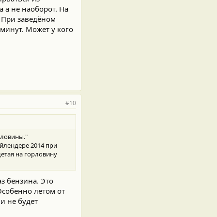
 а не наоборот. На
. При заведёном
 минут. Может у кого
#10
рловины."
айлендере 2014 при
детая на горловину
з бензина. Это
Особенно летом от
и не будет