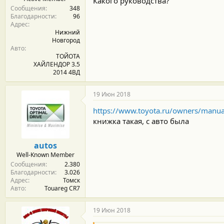
Какого руководства?
Сообщения
348
Благодарности
96
Адрес
Нижний
Новгород
Авто
ТОЙОТА
ХАЙЛЕНДОР 3.5
2014 4ВД
19 Июн 2018
https://www.toyota.ru/owners/manua
книжка такая, с авто была
autos
Well-Known Member
Сообщения
2.380
Благодарности
3.026
Адрес
Томск
Авто
Touareg CR7
19 Июн 2018