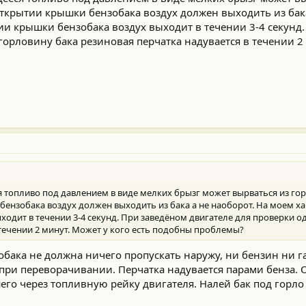
ткрытии крышки бензобака воздух должен выходить из бака
и крышки бензобака воздух выходит в течении 3-4 секунд
горловину бака резиновая перчатка надувается в течении 2
я топливо под давлением в виде мелких брызг может вырваться из го
ензобака воздух должен выходить из бака а не наоборот. На моем х
одит в течении 3-4 секунд. При заведёном двигателе для проверки о
 течении 2 минут. Может у кого есть подобны проблемы?
обака не должна ничего пропускать наружу, ни бензин ни га
при переворачивании. Перчатка надувается парами бенза. 
го через топливную рейку двигателя. Налей бак под горло 