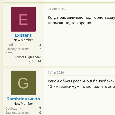
21 Авг 2019
E
Когда бак заливаю под горло возд
нормально, то хорошо.
Existent
New Member
Сообщения
4
Благодарности
2
Авто
Toyota Highlander
2.7 2014
1 Апр 2020
G
Какой обьем реально в бензобаке?
15 км ,максимум ,то мог залить ,эт
Gambrinus-avto
New Member
Сообщения
7
Благодарности
0