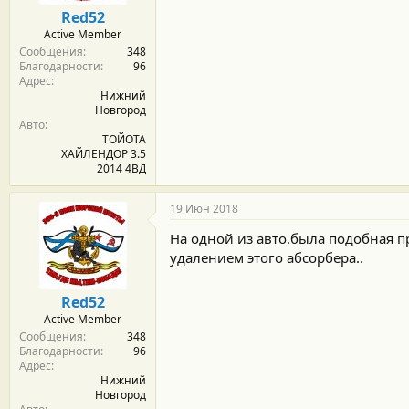
м
а
Red52
ы
л
Active Member
а
Сообщения
348
Благодарности
96
Адрес
Нижний
Новгород
Авто
ТОЙОТА
ХАЙЛЕНДОР 3.5
2014 4ВД
19 Июн 2018
На одной из авто.была подобная п
удалением этого абсорбера..
Red52
Active Member
Сообщения
348
Благодарности
96
Адрес
Нижний
Новгород