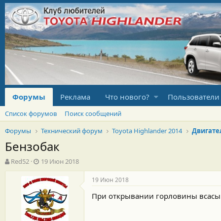
Форумы
Реклама
Что нового?
Пользователи
Список форумов
Поиск сообщений
Форумы
Технический форум
Toyota Highlander 2014
Двигате
Бензобак
А
Д
Red52
19 Июн 2018
в
а
т
т
19 Июн 2018
о
а
При открывании горловины всасыв
р
н
т
а
е
ч