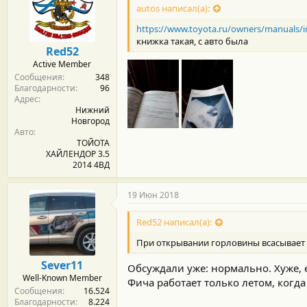
autos написал(а):
https://www.toyota.ru/owners/manuals/i
книжка такая, с авто была
Red52
Active Member
Сообщения
348
Благодарности
96
Адрес
Нижний
Новгород
Авто
ТОЙОТА
ХАЙЛЕНДОР 3.5
2014 4ВД
19 Июн 2018
Red52 написал(а):
При открывании горловины всасывает 
Sever11
Обсуждали уже: нормально. Хуже, е
Well-Known Member
Фича работает только летом, когда
Сообщения
16.524
Благодарности
8.224