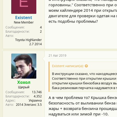
E
горловины." Соответственно при о
моем хайлендере 2014 при открыти
двигателе для проверки одетая на 
Existent
есть подобны проблемы?
New Member
Сообщения
4
Благодарности
2
Авто
Toyota Highlander
2.7 2014
21 Авг 2019
Existent написал(а):
В инструкции сказано, что находящеес
Соответственно при открытии крышки б
Хохол
открытии крышки бензобака воздух вых
Щирый
бака резиновая перчатка надувается в
Сообщения
13.746
Благодарности
4.352
А в чем проблема то? Крышка бенз
Адрес
Украина
безопасность от выливании бенза 
Авто
2014 Элеганс 3.5
жары + возврата бензина прошедше
надуваться или зимой при -10.