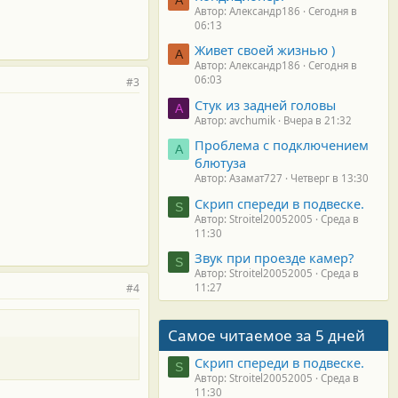
Автор: Александр186
Сегодня в
06:13
Живет своей жизнью )
А
Автор: Александр186
Сегодня в
06:03
#3
Стук из задней головы
A
Автор: avchumik
Вчера в 21:32
Проблема с подключением
А
блютуза
Автор: Азамат727
Четверг в 13:30
Скрип спереди в подвеске.
S
Автор: Stroitel20052005
Среда в
11:30
Звук при проезде камер?
S
Автор: Stroitel20052005
Среда в
#4
11:27
Самое читаемое за 5 дней
Скрип спереди в подвеске.
S
Автор: Stroitel20052005
Среда в
11:30