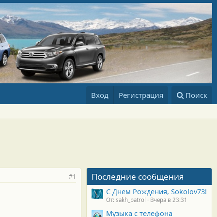
Вход
Регистрация
Поиск
Последние сообщения
#1
С Днем Рождения, Sokolov73!
От: sakh_patrol
Вчера в 23:31
Музыка с телефона