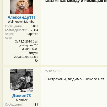
такая же как
между и помощью н
Александр111
Well-Known Member
Сообщения
5.083
Благодарности
2.364
Адрес
Саратов
Авто
Хай3,5,2010 был
,vw tiguan .2.0
d,2018 был.
тигуан
220л.с.,2021,Exed
RX
25 Фев 2017
С Астрахани, видимо , никого нет...
Димон73
Member
Сообщения
131