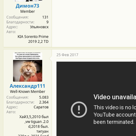
м
а
Димон73
ы
л
Member
а
Сообщения
131
Благодарности
9
Адрес
Ульяновск
Авто
KIA Sorento Prime
2019 2,2 TD
25 Фев 2017
Александр111
Well-Known Member
Сообщения
5.083
Благодарности
2.364
Адрес
Саратов
Авто
Хай3,5,2010 был
,vw tiguan .2.0
d,2018 был.
тигуан