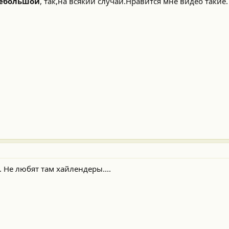
ебольшой
, так,на всякий случай.Нравится мне видео такие.
. Не любят там хайлендеры....