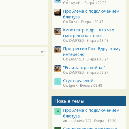
От: swyazist
Вчера в 22:03
Проблема с подключением
блютуза
От: Tarzan
Вчера в 20:47
Кинотеатр и др... кто что
смотрел и как оно.
От: ZAMPRED
Вчера в 18:48
Прогрессив Рок. Вдруг кому
#2
интересно
От: ZAMPRED
Вчера в 18:24
"Если завтра война."
От: ZAMPRED
Вчера в 09:37
Стук в рулевой
I
От: IgorK
Вчера в 08:48
Новые темы
Проблема с подключением
А
блютуза
Автор: Азамат727
Вчера в 13:30
Скрип спереди в подвеске.