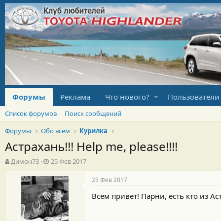
Форумы
Реклама
Что нового?
Пользователи
Список форумов
Поиск сообщений
Форумы
Обо всём
Курилка
Астрахань!!! Help me, please!!!!
А
Д
Димон73
25 Фев 2017
в
а
т
т
25 Фев 2017
о
а
Всем привет! Парни, есть кто из 
р
н
т
а
е
ч