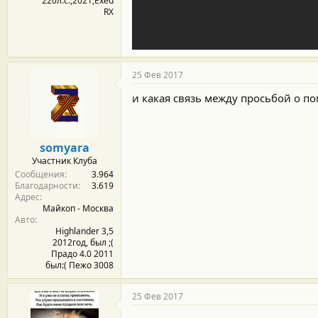
220л.с.,2021,Exed
RX
25 Фев 2017
и какая связь между просьбой о п
somyara
Участник Клуба
Сообщения
3.964
Благодарности
3.619
Адрес
Майкоп - Москва
Авто
Highlander 3,5
2012год, был ;(
Прадо 4.0 2011
был:( Пежо 3008
25 Фев 2017