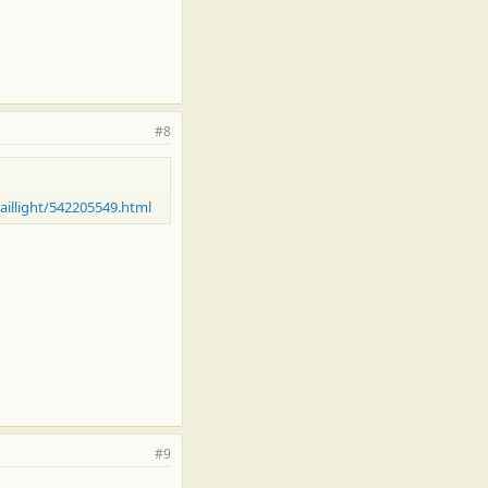
#8
illight/542205549.html
#9