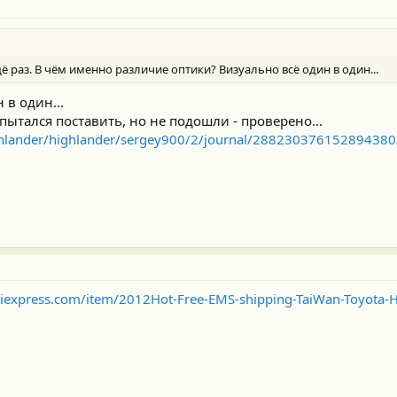
щё раз. В чём именно различие оптики? Визуально всё один в один...
 в один...
пытался поставить, но не подошли - проверено...
ighlander/highlander/sergey900/2/journal/288230376152894380
liexpress.com/item/2012Hot-Free-EMS-shipping-TaiWan-Toyota-H