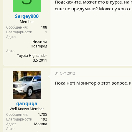
м
а
Подскажите, может кто в курсе, на
ы
л
ещё не придумали? Может у кого ес
а
Sergey900
Member
Сообщения
108
Благодарности
1
Адрес
Нижний
Новгород
Авто
Toyota Highlander
3,5 2011
31 Окт 2012
Пока нет! Мониторю этот вопрос, ка
ganguga
Well-Known Member
Сообщения
1.785
Благодарности
192
Адрес
Москва
Авто