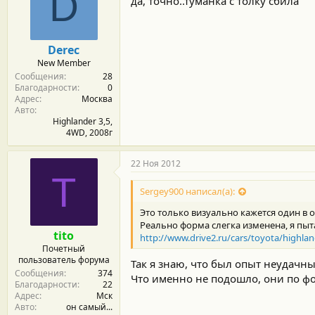
D
да, точно..туманка с толку сбила
Derec
New Member
Сообщения
28
Благодарности
0
Адрес
Москва
Авто
Highlander 3,5,
4WD, 2008г
22 Ноя 2012
T
Sergey900 написал(а):
Это только визуально кажется один в о
Реально форма слегка изменена, я пыта
tito
http://www.drive2.ru/cars/toyota/highl
Почетный
пользователь форума
Так я знаю, что был опыт неудачны
Сообщения
374
Что именно не подошло, они по фо
Благодарности
22
Адрес
Мск
Авто
он самый...