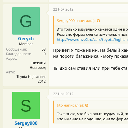
22 Ноя 2012
G
Sergey900 написал(а):
Это только визуально кажется один в о
Реально форма слегка изменена, я пыта
Gerych
http://www.drive2.ru/cars/toyota/highl
Member
Сообщения
53
Привет! Я тоже из нн. На белый ха
Благодарности
0
на пороги багажника. - могу показа
Адрес
Нижний
Новгород
Ты дхо сам ставил или при тебе ст
Авто
Toyota Highlander
2012
22 Ноя 2012
S
tito написал(а):
Так я знаю, что был опыт неудачный, п
Что именно не подошло, они по форме
Sergey900