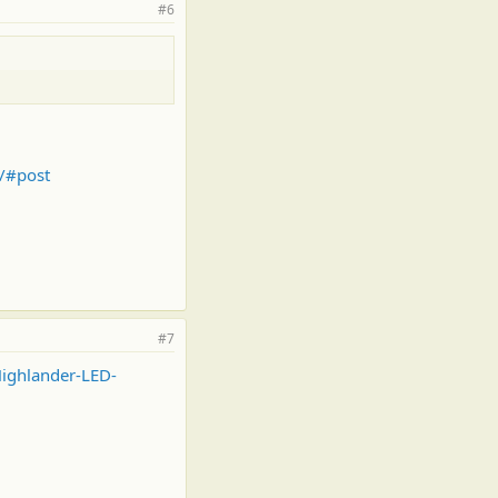
#6
/#post
#7
ighlander-LED-