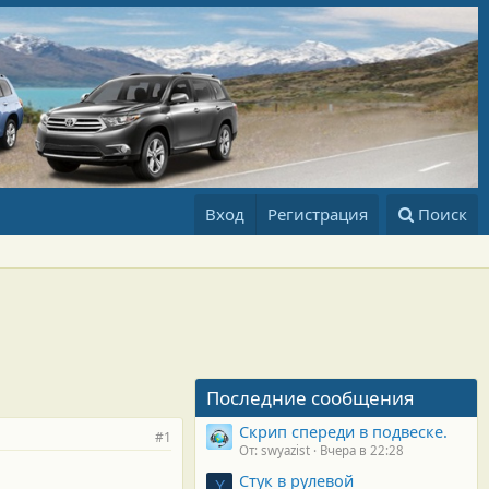
Вход
Регистрация
Поиск
Последние сообщения
Скрип спереди в подвеске.
#1
От: swyazist
Вчера в 22:28
Стук в рулевой
Y