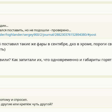
дин...
лся поставить, но не подошли - проверено...
ander/highlander/sergey900/2/journal/288230376152894380/#post
й поставил такие же фары в сентябре, дхо в хроме, пороги с
ть)
авили? Как запитали их, что одновременно и габариты горят
оэтому и спросил.
 другие или крепёж чуть другой?