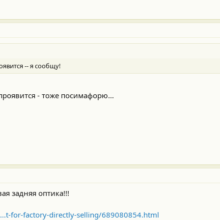
явится -- я сообщу!
 проявится - тоже посимафорю...
вая задняя оптика!!!
.t-for-factory-directly-selling/689080854.html