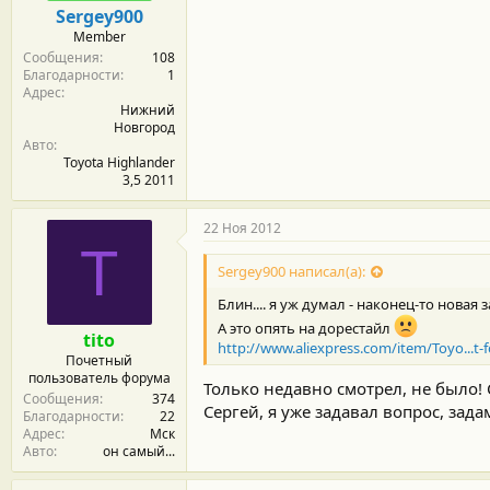
Sergey900
Member
Сообщения
108
Благодарности
1
Адрес
Нижний
Новгород
Авто
Toyota Highlander
3,5 2011
22 Ноя 2012
T
Sergey900 написал(а):
Блин.... я уж думал - наконец-то новая 
А это опять на дорестайл
tito
http://www.aliexpress.com/item/Toyo...t-f
Почетный
пользователь форума
Только недавно смотрел, не было!
Сообщения
374
Сергей, я уже задавал вопрос, зад
Благодарности
22
Адрес
Мск
Авто
он самый...