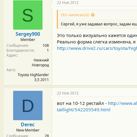
22 Ноя 2012
S
tito написал(а):
Сергей, я уже задавал вопрос, задам е
Sergey900
Это только визуально кажется один
Member
Реально форма слегка изменена, я 
Сообщения
108
http://www.drive2.ru/cars/toyota/h
Благодарности
1
Адрес
Нижний
Новгород
Авто
Toyota Highlander
3,5 2011
22 Ноя 2012
D
вот на 10-12 рестайл -
http://www.a
taillight/542205549.html
Derec
New Member
Сообщения
28