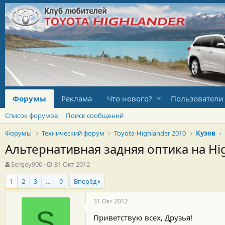
Форумы
Реклама
Что нового?
Пользователи
Список форумов
Поиск сообщений
Форумы
Технический форум
Toyota-Highlander 2010
Кузов
Альтернативная задняя оптика на Hig
А
Д
Sergey900
31 Окт 2012
в
а
1
2
3
…
9
Вперёд
т
т
о
а
р
н
31 Окт 2012
т
а
S
Приветствую всех, Друзья!
е
ч