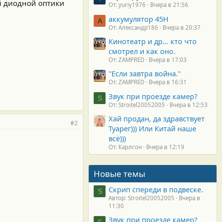
ей диодной оптики
От: yuriy1976
Вчера в 21:56
аккумулятор 45H
А
От: Александр186
Вчера в 20:37
Кинотеатр и др... кто что
смотрел и как оно.
От: ZAMPRED
Вчера в 17:03
"Если завтра война."
От: ZAMPRED
Вчера в 16:31
Звук при проезде камер?
S
От: Stroitel20052005
Вчера в 12:53
Хай продан, да здравствует
#2
Туарег))) Или Китай наше
всё)))
От: Карлсон
Вчера в 12:19
Новые темы
Скрип спереди в подвеске.
S
Автор: Stroitel20052005
Вчера в
11:30
Звук при проезде камер?
S