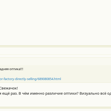
задняя оптика!!!
or-factory-directly-selling/689080854.html
 Свежачок!
ам ещё раз. В чём именно различие оптики? Визуально всё од