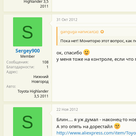
Highlander 3,5
2011
31 Окт 2012
S
ganguga написал(а):
Пока нет! Мониторю этот вопрос, как по
Sergey900
ок, спасибо
Member
у меня тоже на контроле, если что
Сообщения
108
Благодарности
1
Адрес
Нижний
Новгород
Авто
Toyota Highlander
3,5 2011
22 Ноя 2012
S
Блин.... я уж думал - наконец-то но
А это опять на дорестайл
http://www.aliexpress.com/item/Toyo..