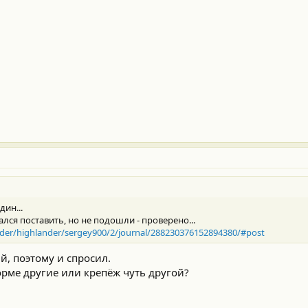
дин...
лся поставить, но не подошли - проверено...
ander/highlander/sergey900/2/journal/288230376152894380/#post
й, поэтому и спросил.
рме другие или крепёж чуть другой?