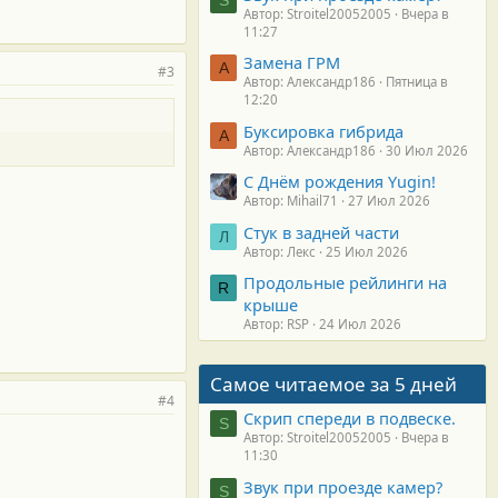
Автор: Stroitel20052005
Вчера в
11:27
Замена ГРМ
А
#3
Автор: Александр186
Пятница в
12:20
Буксировка гибрида
А
Автор: Александр186
30 Июл 2026
С Днём рождения Yugin!
Автор: Mihail71
27 Июл 2026
Стук в задней части
Л
Автор: Лекс
25 Июл 2026
Продольные рейлинги на
R
крыше
Автор: RSP
24 Июл 2026
Самое читаемое за 5 дней
#4
Скрип спереди в подвеске.
S
Автор: Stroitel20052005
Вчера в
11:30
Звук при проезде камер?
S