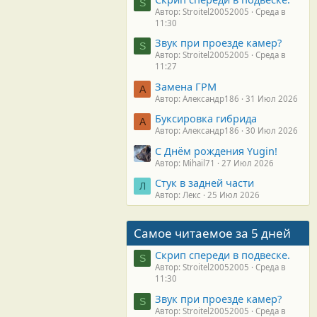
S
Автор: Stroitel20052005
Среда в
11:30
Звук при проезде камер?
S
Автор: Stroitel20052005
Среда в
11:27
Замена ГРМ
А
Автор: Александр186
31 Июл 2026
Буксировка гибрида
А
Автор: Александр186
30 Июл 2026
С Днём рождения Yugin!
Автор: Mihail71
27 Июл 2026
Стук в задней части
Л
Автор: Лекс
25 Июл 2026
Самое читаемое за 5 дней
Скрип спереди в подвеске.
S
Автор: Stroitel20052005
Среда в
11:30
Звук при проезде камер?
S
Автор: Stroitel20052005
Среда в