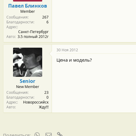
м
а
Павел Блинков
ы
л
Member
а
Сообщения
267
Благодарности
6
Адрес
Санкт-Петербург
Авто
3.5 полный 2012г
30 Ноя 2012
Цена и модель?
Senior
New Member
Сообщения
23
Благодарности
0
Адрес
Новороссийск
Авто
Жду!!!
WhatsApp
Электронная почта
Ссылка
Поделиться: