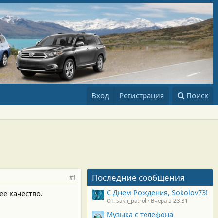
Вход
Регистрация
Поиск
Последние сообщения
#1
С Днем Рождения, Sokolov73!
ее качество.
От: sakh_patrol
Вчера в 23:31
Музыка с телефона