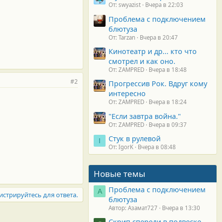
От: swyazist
Вчера в 22:03
Проблема с подключением
блютуза
От: Tarzan
Вчера в 20:47
Кинотеатр и др... кто что
смотрел и как оно.
От: ZAMPRED
Вчера в 18:48
#2
Прогрессив Рок. Вдруг кому
интересно
От: ZAMPRED
Вчера в 18:24
"Если завтра война."
От: ZAMPRED
Вчера в 09:37
Стук в рулевой
I
От: IgorK
Вчера в 08:48
Новые темы
Проблема с подключением
А
истрируйтесь для ответа.
блютуза
Автор: Азамат727
Вчера в 13:30
Скрип спереди в подвеске.