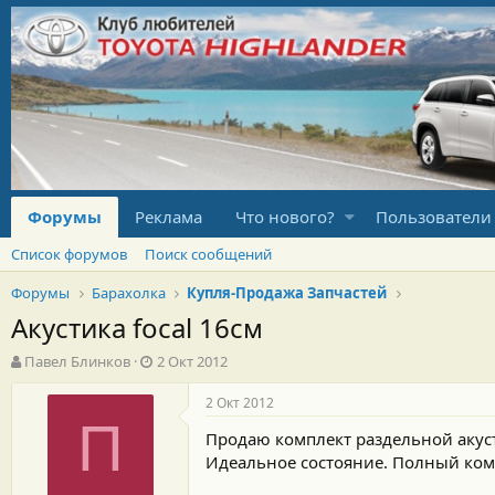
Форумы
Реклама
Что нового?
Пользователи
Список форумов
Поиск сообщений
Форумы
Барахолка
Купля-Продажа Запчастей
Акустика focal 16см
А
Д
Павел Блинков
2 Окт 2012
в
а
т
т
2 Окт 2012
о
а
П
Продаю комплект раздельной акуст
р
н
т
а
Идеальное состояние. Полный комп
е
ч