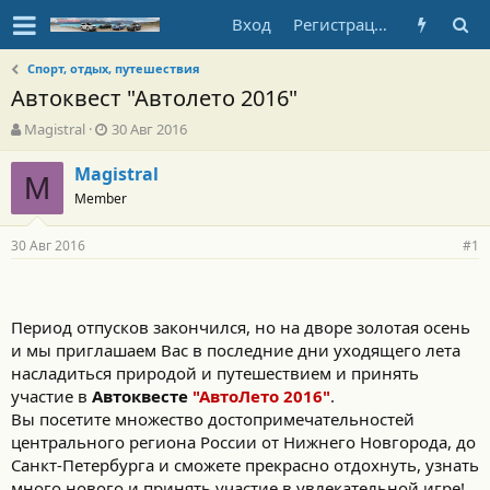
Вход
Регистрация
Спорт, отдых, путешествия
Автоквест "Автолето 2016"
А
Д
Magistral
30 Авг 2016
в
а
т
т
Magistral
M
о
а
Member
р
н
т
а
30 Авг 2016
е
ч
#1
м
а
ы
л
а
Период отпусков закончился, но на дворе золотая осень
и мы приглашаем Вас в последние дни уходящего лета
насладиться природой и путешествием и принять
участие в
Автоквесте
"АвтоЛето 2016"
.
Вы посетите множество достопримечательностей
центрального региона России от Нижнего Новгорода, до
Санкт-Петербурга и сможете прекрасно отдохнуть, узнать
много нового и принять участие в увлекательной игре!