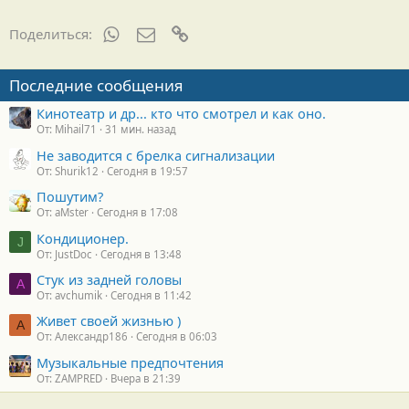
WhatsApp
Электронная почта
Ссылка
Поделиться:
Последние сообщения
Кинотеатр и др... кто что смотрел и как оно.
От: Mihail71
31 мин. назад
Не заводится с брелка сигнализации
От: Shurik12
Сегодня в 19:57
Пошутим?
От: aMster
Сегодня в 17:08
Кондиционер.
J
От: JustDoc
Сегодня в 13:48
Стук из задней головы
A
От: avchumik
Сегодня в 11:42
Живет своей жизнью )
А
От: Александр186
Сегодня в 06:03
Музыкальные предпочтения
От: ZAMPRED
Вчера в 21:39