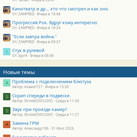
Кинотеатр и др... кто что смотрел и как оно.
От: ZAMPRED
Вчера в 18:48
Прогрессив Рок. Вдруг кому интересно
От: ZAMPRED
Вчера в 18:24
"Если завтра война."
От: ZAMPRED
Вчера в 09:37
Стук в рулевой
I
От: IgorK
Вчера в 08:48
Новые темы
Проблема с подключением блютуза
А
Автор: Азамат727
Вчера в 13:30
Скрип спереди в подвеске.
S
Автор: Stroitel20052005
Среда в 11:30
Звук при проезде камер?
S
Автор: Stroitel20052005
Среда в 11:27
Замена ГРМ
А
Автор: Александр186
31 Июл 2026
Буксировка гибрида