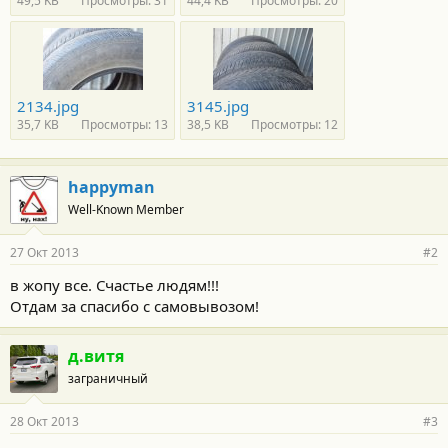
49,5 KB
Просмотры: 31
44,4 KB
Просмотры: 20
2134.jpg
3145.jpg
35,7 KB
Просмотры: 13
38,5 KB
Просмотры: 12
happyman
Well-Known Member
27 Окт 2013
#2
в жопу все. Счастье людям!!!
Отдам за спасибо с самовывозом!
д.витя
заграничный
28 Окт 2013
#3