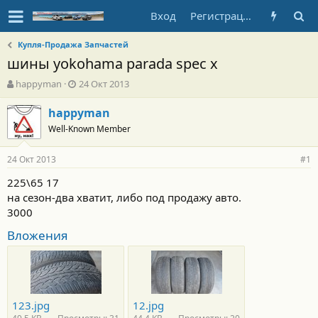
Вход
Регистрация
Купля-Продажа Запчастей
шины yokohama parada spec x
А
Д
happyman
24 Окт 2013
в
а
т
т
happyman
о
а
Well-Known Member
р
н
т
а
24 Окт 2013
е
ч
#1
м
а
225\65 17
ы
л
на сезон-два хватит, либо под продажу авто.
а
3000
Вложения
123.jpg
12.jpg