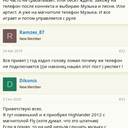
телефон после коннекта и выбираю Музыка и песня. Или
артист. А уже на магнитоле телефон Музыка. И все
играет и потом управляется с руля
Ramzes_87
R
New Member
24 Авг 2019
#22
Все привет ) год ездил голову ломал почему же телефон
не подключается )))и наконец нашёл этот пост ) респект !
Dikonis
D
New Member
3 Сен 2020
#23
Приветствую всех.
Я тут новенький и я приобрел Highlander 2012 с
магнитолой Fly (хотя думал. что это штатная)
Если я понял, то на ней нельзя слушать музыку с