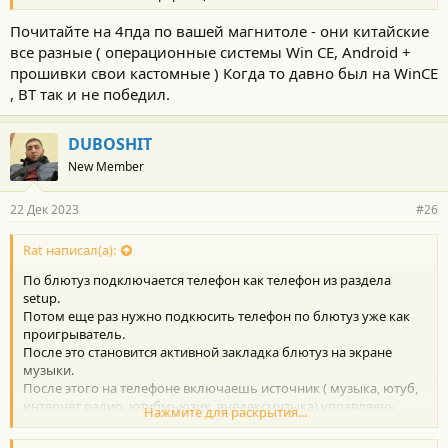
Почитайте на 4пда по вашей магнитоле - они китайские
все разные ( операционные системы Win CE, Android +
прошивки свои кастомные ) Когда то давно был на WinCE
, BT так и не победил.
DUBOSHIT
New Member
22 Дек 2023
#26
Rat написал(а):
По блютуз подключается телефон как телефон из раздела
setup.
Потом еще раз нужно подкюсить телефон по блютуз уже как
проигрыватель.
После это становится активной закладка блютуз на экране
музыки.
После этого на телефоне включаешь источник ( музыка, ютуб,
интернет радио, ютубмьюзик, янедексмузыка) управляень
Нажмите для раскрытия...
крутилками и кнопками на руле.
Если не понятно- схожу в гараж сфот