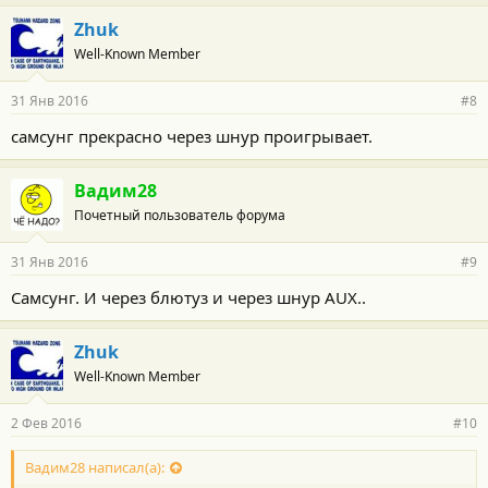
Zhuk
Well-Known Member
31 Янв 2016
#8
самсунг прекрасно через шнур проигрывает.
Вадим28
Почетный пользователь форума
31 Янв 2016
#9
Самсунг. И через блютуз и через шнур AUX..
Zhuk
Well-Known Member
2 Фев 2016
#10
Вадим28 написал(а):