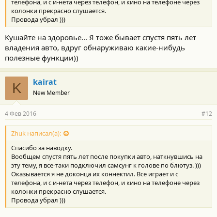
телефона, и с и-нета через телефон, и кино на телефоне через
колонки прекрасно слушается.
Провода убрал )))
Кушайте на здоровье... Я тоже бывает спустя пять лет
владения авто, вдруг обнаруживаю какие-нибудь
полезные функции))
kairat
K
New Member
4 Фев 2016
#12
Zhuk написал(а):
Спасибо за наводку.
Вообщем спустя пять лет после покупки авто, наткнувшись на
эту тему, я все-таки подключил самсунг к голове по блютуз. )))
Оказывается я не доконца их коннектил. Все играет и с
телефона, и с и-нета через телефон, и кино на телефоне через
колонки прекрасно слушается.
Провода убрал )))