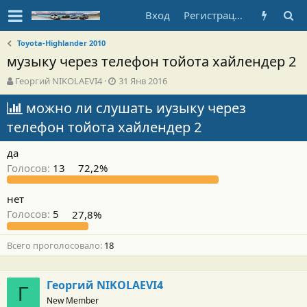
Вход
Регистрация
Toyota-Highlander 2010
музыку через телефон тойота хайлендер 2
А
Д
Георгий NIKOLAEVI4
31 Янв 2016
в
а
т
можно ли слушать иузыку через
т
о
а
телефон тойота хайлендер 2
р
н
т
а
да
е
ч
м
а
Голосов:
13
72,2%
ы
л
а
нет
Голосов:
5
27,8%
Всего проголосовало
18
Георгий NIKOLAEVI4
Г
New Member