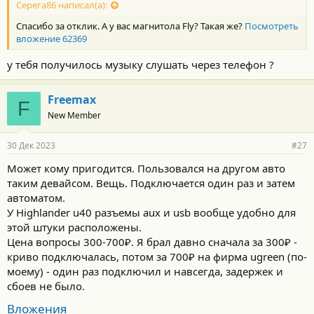
Серега86 написал(а):
Спасибо за отклик. А у вас магнитола Fly? Такая же?
Посмотреть
вложение 62369
у тебя получилось музыку слушать через телефон ?
Freemax
F
New Member
30 Дек 2023
#27
Может кому пригодится. Пользовался на другом авто
таким девайсом. Вещь. Подключается один раз и затем
автоматом.
У Highlander u40 разъемы aux и usb вообще удобно для
этой штуки расположены.
Цена вопросы 300-700₽. Я брал давно сначала за 300₽ -
криво подключалась, потом за 700₽ на фирма ugreen (по-
моему) - один раз подключил и навсегда, задержек и
сбоев не было.
Вложения