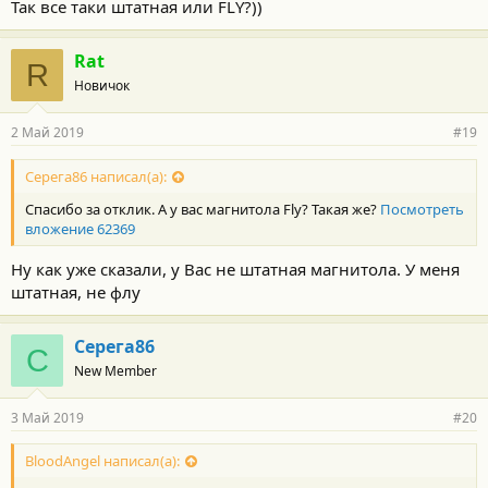
Так все таки штатная или FLY?))
Rat
R
Новичок
2 Май 2019
#19
Серега86 написал(а):
Спасибо за отклик. А у вас магнитола Fly? Такая же?
Посмотреть
вложение 62369
Ну как уже сказали, у Вас не штатная магнитола. У меня
штатная, не флу
Серега86
С
New Member
3 Май 2019
#20
BloodAngel написал(а):