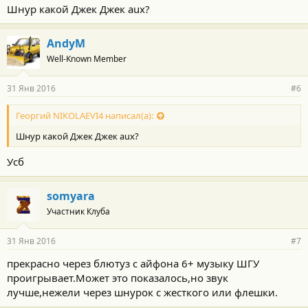
Шнур какой Джек Джек aux?
AndyM
Well-Known Member
31 Янв 2016
#6
Георгий NIKOLAEVI4 написал(а):
Шнур какой Джек Джек aux?
Усб
somyara
Участник Клуба
31 Янв 2016
#7
прекрасно через блютуз с айфона 6+ музыку ШГУ
проигрывает.Может это показалось,но звук
лучше,нежели через шнурок с жесткого или флешки.