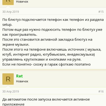
Новичок
30 Апр 2019
#15
По блютуз подключается телефон как телефон из раздела
setup.
Потом еще раз нужно подкюсить телефон по блютуз уже
как проигрыватель.
После это становится активной закладка блютуз на
экране музыки.
После этого на телефоне включаешь источник ( музыка,
ютуб, интернет радио, ютубмьюзик, янедексмузыка)
управляень крутилками и кнопками на руле.
Если не понятно- схожу в гараж сфоткаю поэтапно
Rat
R
Новичок
30 Апр 2019
#16
Да автоматом после запуска включается активное
приложение