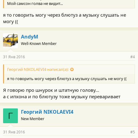
Мой самсон голва не видит...
я то говорить могу через блютуз а музыку слушать не
могу ((
AndyM
Well-Known Member
31 Янв 2016
#4
Георгий NIKOLAEVI4 написал(а):
я то говорить могу через блютуз а музыку слушать не могу ((
Я говорю про шнурок и штатную голову...
а с ипхона и по блютузу тоже музыку переваривает
Георгий NIKOLAEVI4
Г
New Member
31 Янв 2016
#5