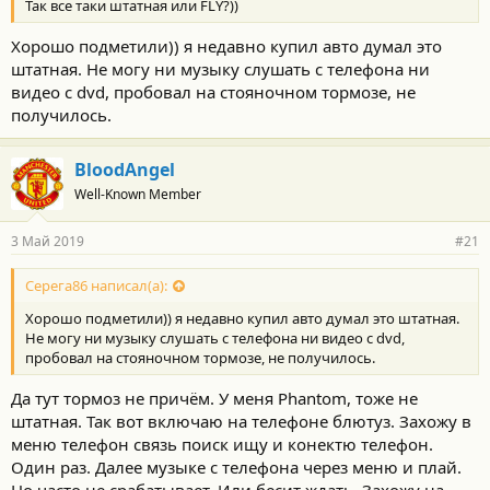
Так все таки штатная или FLY?))
Хорошо подметили)) я недавно купил авто думал это
штатная. Не могу ни музыку слушать с телефона ни
видео с dvd, пробовал на стояночном тормозе, не
получилось.
BloodAngel
Well-Known Member
3 Май 2019
#21
Серега86 написал(а):
Хорошо подметили)) я недавно купил авто думал это штатная.
Не могу ни музыку слушать с телефона ни видео с dvd,
пробовал на стояночном тормозе, не получилось.
Да тут тормоз не причём. У меня Phantom, тоже не
штатная. Так вот включаю на телефоне блютуз. Захожу в
меню телефон связь поиск ищу и конектю телефон.
Один раз. Далее музыке с телефона через меню и плай.
Но часто не срабатывает. Или бесит ждать. Захожу на