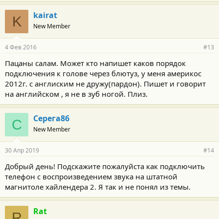
kairat
K
New Member
4 Фев 2016
#13
Пацаны салам. Может кто напишет каков порядок
подключения к голове через блютуз, у меня америкос
2012г. с англиским не дружу(пардон). Пишет и говорит
на английском , я не в зуб ногой. Плиз.
Серега86
С
New Member
30 Апр 2019
#14
Добрый день! Подскажите пожалуйста как подключить
телефон с воспроизведением звука на штатной
магнитоле хайлендера 2. Я так и не понял из темы.
Rat
R