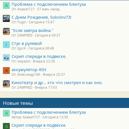
Проблема с подключением блютуза
А
От: Азамат727
57 мин. назад
С Днем Рождения, Sokolov73!
От: Yugin
Сегодня в 15:47
"Если завтра война."
От: ZAMPRED
Сегодня в 09:37
Стук в рулевой
I
От: IgorK
Сегодня в 08:48
Скрип спереди в подвеске.
От: swyazist
Вчера в 22:28
аккумулятор 45H
А
От: Александр186
Вчера в 20:37
Кинотеатр и др... кто что смотрел и как оно.
От: ZAMPRED
Вчера в 17:03
Новые темы
Проблема с подключением блютуза
А
Автор: Азамат727
Сегодня в 13:30
Скрип спереди в подвеске.
S