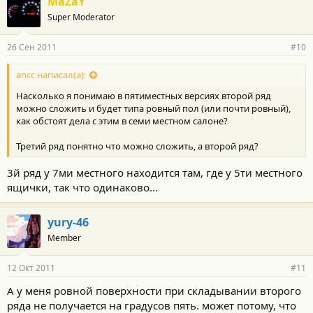
MaZaY
Super Moderator
26 Сен 2011
#10
ancc написал(а):
Насколько я понимаю в пятиместных версиях второй ряд
можно сложить и будет типа ровный пол (или почти ровный),
как обстоят дела с этим в семи местном салоне?
Третий ряд понятно что можно сложить, а второй ряд?
3й ряд у 7ми местного находится там, где у 5ти местного
ящички, так что одинаково...
yury-46
Member
12 Окт 2011
#11
А у меня ровной поверхности при складывании второго
ряда не получается на градусов пять. может потому, что