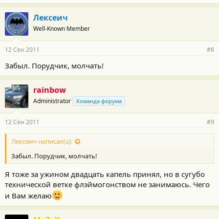
Лексеич
Well-Known Member
12 Сен 2011
#8
Забыл. Порудчик, молчать!
rainbow
Administrator
Команда форума
12 Сен 2011
#9
Лексеич написал(а):
Забыл. Порудчик, молчать!
Я тоже за ужином двадцать капель принял, но в сугубо
технической ветке флэймогонством не занимаюсь. Чего
и Вам желаю