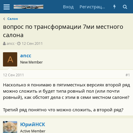
Вход
Регистрация
Салон
вопрос по трансформации 7ми местного
салона
А
Д
ancc
12 Сен 2011
в
а
т
т
ancc
A
о
а
New Member
р
н
т
а
12 Сен 2011
е
ч
#1
м
а
Насколько я понимаю в пятиместных версиях второй ряд
ы
л
можно сложить и будет типа ровный пол (или почти
а
ровный), как обстоят дела с этим в семи местном салоне?
Третий ряд понятно что можно сложить, а второй ряд?
ЮрийНСК
Active Member