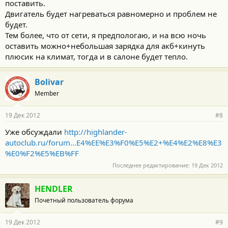
поставить.
Двигатель будет нагреваться равномерно и проблем не
будет.
Тем более, что от сети, я предпологаю, и на всю ночь
оставить можно+небольшая зарядка для акб+кинуть
плюсик на климат, тогда и в салоне будет тепло.
Bolivar
Member
19 Дек 2012
#8
Уже обсуждали
http://highlander-
autoclub.ru/forum...E4%EE%E3%F0%E5%E2+%E4%E2%E8%E3
%E0%F2%E5%EB%FF
Последнее редактирование:
19 Дек 2012
HENDLER
Почетный пользователь форума
19 Дек 2012
#9