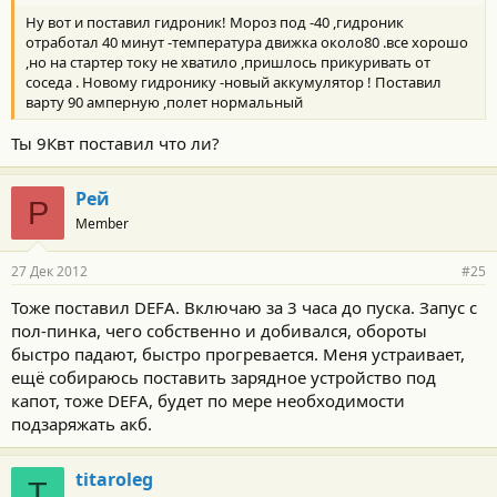
Ну вот и поставил гидроник! Мороз под -40 ,гидроник
отработал 40 минут -температура движка около80 .все хорошо
,но на стартер току не хватило ,пришлось прикуривать от
соседа . Новому гидронику -новый аккумулятор ! Поставил
варту 90 амперную ,полет нормальный
Ты 9Квт поставил что ли?
Рей
Р
Member
27 Дек 2012
#25
Тоже поставил DEFA. Включаю за 3 часа до пуска. Запус с
пол-пинка, чего собственно и добивался, обороты
быстро падают, быстро прогревается. Меня устраивает,
ещё собираюсь поставить зарядное устройство под
капот, тоже DEFA, будет по мере необходимости
подзаряжать акб.
titaroleg
T