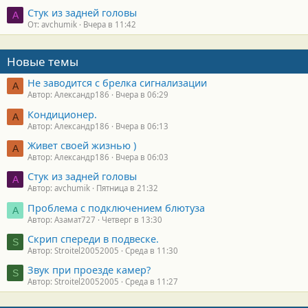
Стук из задней головы
A
От: avchumik
Вчера в 11:42
Новые темы
Не заводится с брелка сигнализации
А
Автор: Александр186
Вчера в 06:29
Кондиционер.
А
Автор: Александр186
Вчера в 06:13
Живет своей жизнью )
А
Автор: Александр186
Вчера в 06:03
Стук из задней головы
A
Автор: avchumik
Пятница в 21:32
Проблема с подключением блютуза
А
Автор: Азамат727
Четверг в 13:30
Скрип спереди в подвеске.
S
Автор: Stroitel20052005
Среда в 11:30
Звук при проезде камер?
S
Автор: Stroitel20052005
Среда в 11:27