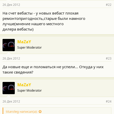
26 Дек 2012
#22
На счет вебасты - у новых вебаст плохая
ремонтопригодность,старые были намного
лучше(мнение нашего местного
дилера вебасты)
MaZaY
Super Moderator
26 Дек 2012
#23
Да новые еще и поломаться не успели... Откуда у них
такие сведения?
MaZaY
Super Moderator
26 Дек 2012
#24
titaroleg написал(а):