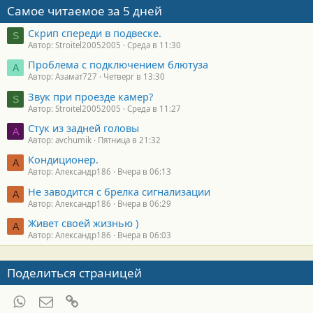
Самое читаемое за 5 дней
Скрип спереди в подвеске.
S
Автор: Stroitel20052005
Среда в 11:30
Проблема с подключением блютуза
А
Автор: Азамат727
Четверг в 13:30
Звук при проезде камер?
S
Автор: Stroitel20052005
Среда в 11:27
Стук из задней головы
A
Автор: avchumik
Пятница в 21:32
Кондиционер.
А
Автор: Александр186
Вчера в 06:13
Не заводится с брелка сигнализации
А
Автор: Александр186
Вчера в 06:29
Живет своей жизнью )
А
Автор: Александр186
Вчера в 06:03
Поделиться страницей
WhatsApp
Электронная почта
Ссылка