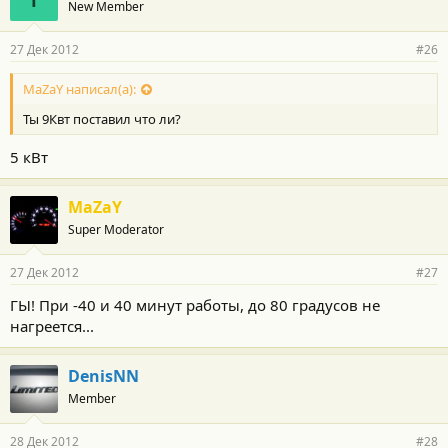
New Member
27 Дек 2012
#26
MaZaY написал(а):
Ты 9Квт поставил что ли?
5 кВт
MaZaY
Super Moderator
27 Дек 2012
#27
ГЫ! При -40 и 40 минут работы, до 80 градусов не
нагреется...
DenisNN
Member
28 Дек 2012
#28