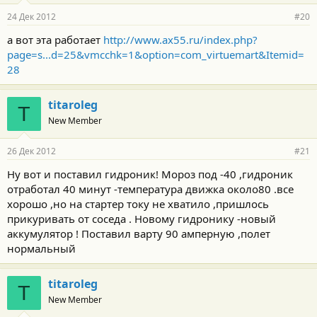
24 Дек 2012
#20
а вот эта работает
http://www.ax55.ru/index.php?
page=s...d=25&vmcchk=1&option=com_virtuemart&Itemid=
28
titaroleg
T
New Member
26 Дек 2012
#21
Ну вот и поставил гидроник! Мороз под -40 ,гидроник
отработал 40 минут -температура движка около80 .все
хорошо ,но на стартер току не хватило ,пришлось
прикуривать от соседа . Новому гидронику -новый
аккумулятор ! Поставил варту 90 амперную ,полет
нормальный
titaroleg
T
New Member