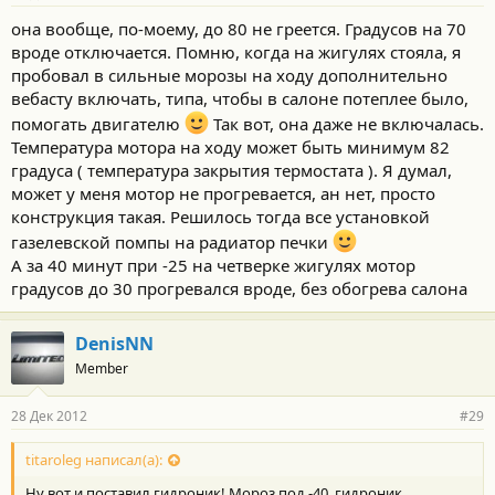
она вообще, по-моему, до 80 не греется. Градусов на 70
вроде отключается. Помню, когда на жигулях стояла, я
пробовал в сильные морозы на ходу дополнительно
вебасту включать, типа, чтобы в салоне потеплее было,
помогать двигателю
Так вот, она даже не включалась.
Температура мотора на ходу может быть минимум 82
градуса ( температура закрытия термостата ). Я думал,
может у меня мотор не прогревается, ан нет, просто
конструкция такая. Решилось тогда все установкой
газелевской помпы на радиатор печки
А за 40 минут при -25 на четверке жигулях мотор
градусов до 30 прогревался вроде, без обогрева салона
DenisNN
Member
28 Дек 2012
#29
titaroleg написал(а):
Ну вот и поставил гидроник! Мороз под -40 ,гидроник