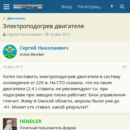
Вход
Регистрация
Двигатель
Электроподогрев двигателя
А
Д
Сергей Николаевич
18 Дек 2012
в
а
т
т
Сергей Николаевич
о
а
Active Member
р
н
т
а
е
ч
18 Дек 2012
#1
м
а
ы
л
Хотел поставить электроподогрев двигателя в систему
а
охлаждения от 220 в. На СТО сказали, что на такие
двигатели (2.4 ) ставить не рекомендуют т.к. при
подогреве при заводке плохо работает. Блок управления
глючит. Живу в Омской области, морозы были уже до
-41. Может кто ставил, какой результат?
HENDLER
Почетный пользователь форума