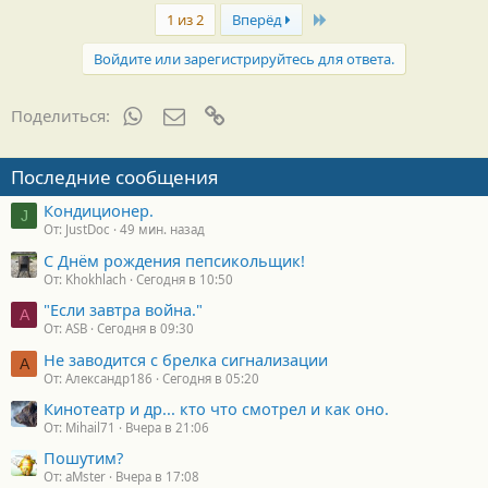
Last
1 из 2
Вперёд
Войдите или зарегистрируйтесь для ответа.
WhatsApp
Электронная почта
Ссылка
Поделиться:
Последние сообщения
Кондиционер.
J
От: JustDoc
49 мин. назад
С Днём рождения пепсикольщик!
От: Khokhlach
Сегодня в 10:50
"Если завтра война."
A
От: ASB
Сегодня в 09:30
Не заводится с брелка сигнализации
А
От: Александр186
Сегодня в 05:20
Кинотеатр и др... кто что смотрел и как оно.
От: Mihail71
Вчера в 21:06
Пошутим?
От: aMster
Вчера в 17:08