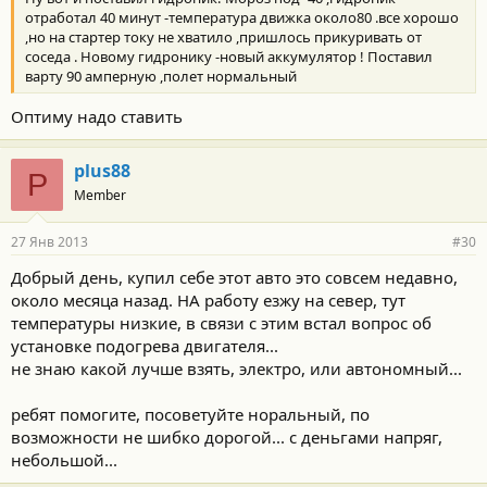
отработал 40 минут -температура движка около80 .все хорошо
,но на стартер току не хватило ,пришлось прикуривать от
соседа . Новому гидронику -новый аккумулятор ! Поставил
варту 90 амперную ,полет нормальный
Оптиму надо ставить
plus88
P
Member
27 Янв 2013
#30
Добрый день, купил себе этот авто это совсем недавно,
около месяца назад. НА работу езжу на север, тут
температуры низкие, в связи с этим встал вопрос об
установке подогрева двигателя...
не знаю какой лучше взять, электро, или автономный...
ребят помогите, посоветуйте норальный, по
возможности не шибко дорогой... с деньгами напряг,
небольшой...